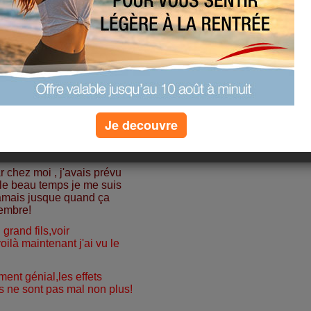
Je decouvre
mais ce n'est pas grave la
!!
r chez moi , j'avais prévu
 le beau temps je me suis
 jamais jusque quand ça
embre!
grand fils,voir
voilà maintenant j'ai vu le
iment génial,les effets
rs ne sont pas mal non plus!