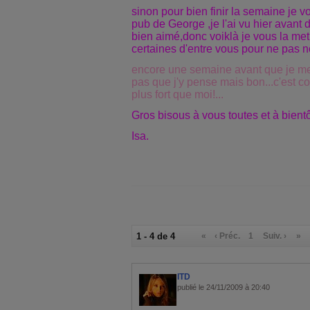
sinon pour bien finir la semaine je v
pub de George ,je l'ai vu hier avant d
bien aimé,donc voiklà je vous la met e
certaines d'entre vous pour ne pas
encore une semaine avant que je me
pas que j'y pense mais bon...c'est c
plus fort que moi!...
Gros bisous à vous toutes et à bient
Isa.
1 - 4 de 4
«
‹ Préc.
1
Suiv. ›
»
ITD
publié le 24/11/2009 à 20:40