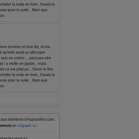
cheter la suite en livre. J'avais lu
hose pour la suite... Bien que
lus
ec mon homme et mon fils, et ma
é qu'lelle avait un ptit copin
e suis en colère.... peut pas etre
je l a mette en garde... mais
is ca me plait ps... Sinon le film
cheter la suite en livre. J'avais lu
hose pour la suite... Bien que
lus
vés aux membres d'Aujourdhui.com.
cliquant ici
itement
en
.
nnectez-vous ici :