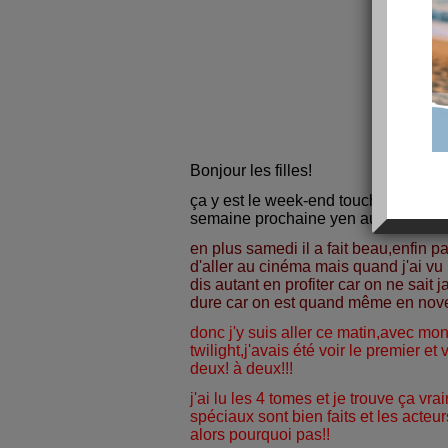
Bonjour les filles!
ça y est le week-end touche à sa fin,
semaine prochaine yen aura un autre
en plus samedi il a fait beau,enfin pa
d'aller au cinéma mais quand j'ai vu
dis autant en profiter car on ne sait
dure car on est quand même en nov
donc j'y suis aller ce matin,avec mon 
twilight,j'avais été voir le premier et 
deux! à deux!!!
j'ai lu les 4 tomes et je trouve ça vra
spéciaux sont bien faits et les acteu
alors pourquoi pas!!