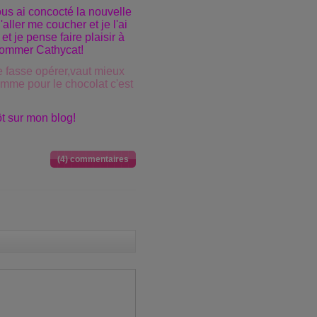
ous ai concocté la nouvelle
'aller me coucher et je l'ai
t je pense faire plaisir à
 nommer Cathycat!
 fasse opérer,vaut mieux
omme pour le chocolat c'est
ôt sur mon blog!
(4) commentaires