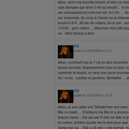
kikou, alors ma journée boulot, et bien ce ma
suis allongée par terre 5 mn au boulot.... et vo
me connaissent et n'ont rien dis. hi h ihi .... 
sur 'autoroute, du coup à l heure ou je dépose
boulot à 9 H , 40 mn de voiture, et ce soir , su
17H30... grrrr colère..... Mais bon mon ptit lo
va... Allez bisous a plus
ITD
publié le 23/11/2009 à 21:27
kikou, comment vas tu ? j'ai eu des nouvelles
bonne journée. Apparemment cela lui plait, o
reprends le boulot, ce sera une sacré journée
de l ecole , cantine et garderie. Brrrkkkkk..... 
ITD
publié le 22/11/2009 à 18:33
kikou, je suis allée voir Twilight hier soir av
fille ce matin..... D'ailleurs ma fille m a annonc
depuis mardi.... Aie aie aie !!! elle me dde si j
en colère, prèfère quelle me le dise pour que 
j'aime pas ça;... Elle a 16 ans, c est normal, ma