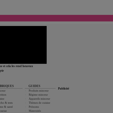
ime et cela les rend heureux
rir
BRIQUES
GUIDES
Publicité
ceur
Produits minceur
rition
Régime minceur
sine
Appareils minceur
cho & tests
Thèmes de cuisine
me & santé
Prénoms
ssesse
Maternités