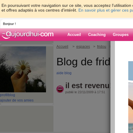
En poursuivant votre navigation sur ce site, vous acceptez l'utilisati
et offres adaptés à vos centres d'intérêt.
En savoir plus et gérer ces 
Bonjour !
Accueil
Coaching
Groupes
Accueil
>
espaces
>
fridou
> il est revenu!.
Blog de fridou
aide blog
il est revenu!.......
publié le 22/11/2009 à 17:51
profil
blog
ajouter de vos amies