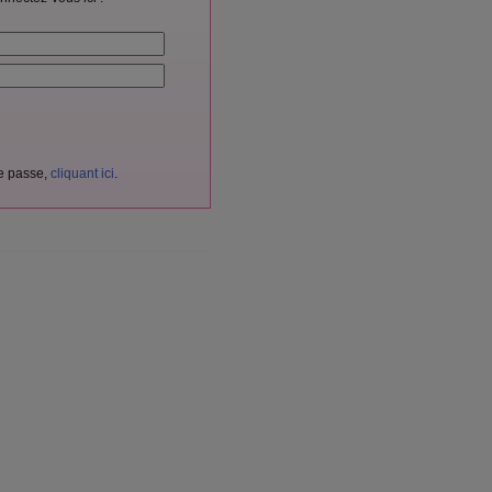
de passe,
cliquant ici
.