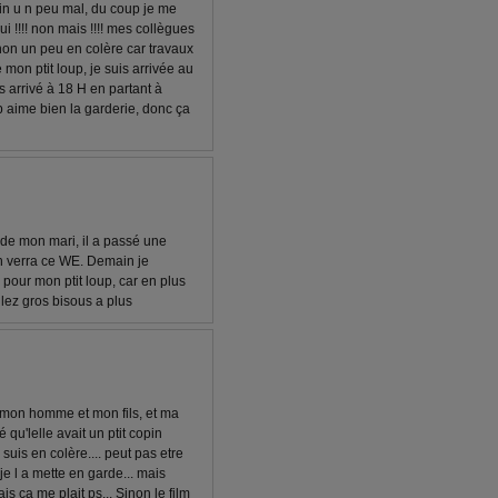
tin u n peu mal, du coup je me
ui !!!! non mais !!!! mes collègues
Sinon un peu en colère car travaux
 mon ptit loup, je suis arrivée au
is arrivé à 18 H en partant à
up aime bien la garderie, donc ça
 de mon mari, il a passé une
n verra ce WE. Demain je
 pour mon ptit loup, car en plus
allez gros bisous a plus
ec mon homme et mon fils, et ma
é qu'lelle avait un ptit copin
e suis en colère.... peut pas etre
je l a mette en garde... mais
is ca me plait ps... Sinon le film