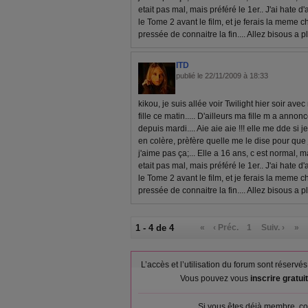
etait pas mal, mais préféré le 1er.. J'ai hate d'a
le Tome 2 avant le film, et je ferais la meme c
pressée de connaitre la fin.... Allez bisous a p
ITD
publié le 22/11/2009 à 18:33
kikou, je suis allée voir Twilight hier soir av
fille ce matin..... D'ailleurs ma fille m a annonc
depuis mardi.... Aie aie aie !!! elle me dde si j
en colère, prèfère quelle me le dise pour que 
j'aime pas ça;... Elle a 16 ans, c est normal, ma
etait pas mal, mais préféré le 1er.. J'ai hate d'a
le Tome 2 avant le film, et je ferais la meme c
pressée de connaitre la fin.... Allez bisous a p
1 - 4 de 4
«
‹ Préc.
1
Suiv. ›
»
L’accès et l’utilisation du forum sont réser
Vous pouvez vous
inscrire gratu
Si vous êtes déjà membre, co