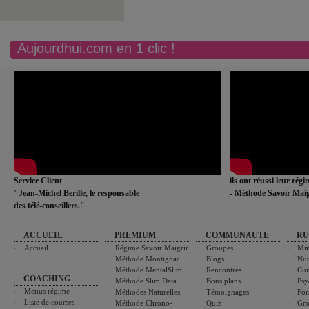
Aujourdhui.com en 1 clic !
Service Client
ils ont réussi leur rég
"Jean-Michel Berille, le responsable
- Méthode Savoir Maig
des télé-conseillers."
ACCUEIL
PREMIUM
COMMUNAUTÉ
RU
Accueil
Régime Savoir Maigrir
Groupes
Min
Méthode Montignac
Blogs
Nut
Méthode MentalSlim
Rencontres
Cui
COACHING
Méthode Slim Data
Bons plans
Psy
Menus régime
Méthodes Naturelles
Témoignages
For
Liste de courses
Méthode Chrono-
Quiz
Gro