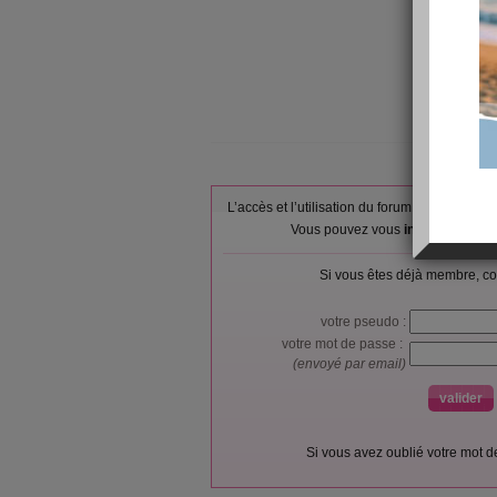
L’accès et l’utilisation du forum sont réser
Vous pouvez vous
inscrire gratu
Si vous êtes déjà membre, co
votre pseudo :
votre mot de passe :
(envoyé par email)
Si vous avez oublié votre mot 