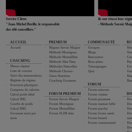
Service Client
ils ont réussi leur rég
"Jean-Michel Berille, le responsable
- Méthode Savoir Maig
des télé-conseillers."
ACCUEIL
PREMIUM
COMMUNAUTÉ
RU
Accueil
Régime Savoir Maigrir
Groupes
Min
Méthode Montignac
Blogs
Nut
Méthode MentalSlim
Rencontres
Cui
COACHING
Méthode Slim Data
Bons plans
Psy
Menus régime
Méthodes Naturelles
Témoignages
For
Liste de courses
Méthode Chrono-
Quiz
Gro
Suivi des mensurations
Géno-Nutrition
Ma
Réglette de régime
Coaching Grossesse
Bea
FORUM
Exercices physiques
Compteur de calories
Forum minceur
FORUM PREMIUM
DO
Calcul poids idéal
Forum cuisine
Calcul IMC
Forum Savoir Maigrir
Forum grossesse
Dos
Courbe de poids
Forum Montignac
Forum maman bébé
Dos
Calcul IMG
Forum MentalSlim
Forum psycho
Dos
Grossesse mois par
Forum SLIM data
Forum forme santé
Dos
mois
Forum beauté
san
Forum communauté
Dos
Dos