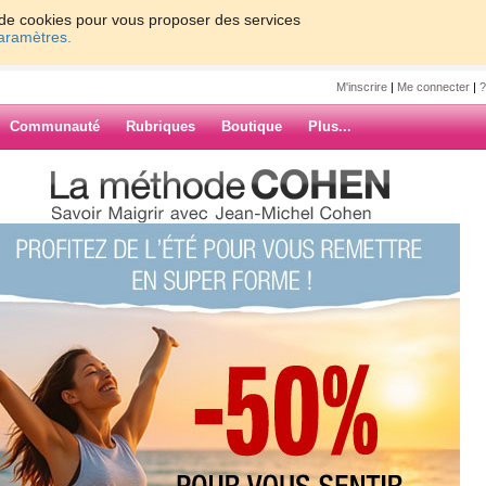
on de cookies pour vous proposer des services
paramètres.
M'inscrire
|
Me connecter
|
?
Communauté
Rubriques
Boutique
Plus...
rop bu.....d'eau ;o)
achs68
u ;o)
 au lieu de perdre du poids, j'ai
 médecin m'a dit que selon une
ARCHIVES
t trop et on se démineralise. Bref,
atigués". Donc attention les filles.