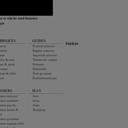
ime et cela les rend heureux
rir
BRIQUES
GUIDES
Publicité
ceur
Produits minceur
rition
Régime minceur
sine
Appareils minceur
cho & tests
Thèmes de cuisine
me & santé
Prénoms
ssesse
Maternités
man & bébé
Tests grossesse
uté
Professionnels psy
SSIERS
PLUS
siers minceur
Jeux
siers nutrition
Infos
siers psycho
Astro
siers forme &
Shopping
té
siers grossesse
siers maman bébé