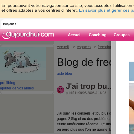
En poursuivant votre navigation sur ce site, vous acceptez l'utilisati
et offres adaptés à vos centres d'intérêt.
En savoir plus et gérer ces 
Bonjour !
Accueil
Coaching
Groupes
Accueil
>
espaces
>
frechdachs68
> J'ai t
Blog de frechd
aide blog
profil
blog
J'ai trop bu.....d'ea
ajouter de vos amies
publié le 09/05/2008 à 16:08
J'ai suivi les conseils..et bu plus d'eau. Résultat
gagné 2,5kg et eu des problèmes de reins. Mon
étude américaine récente, 1,5 litre par jours c'es
on perd plus que l'on ne gagne. Mes reins sont "f