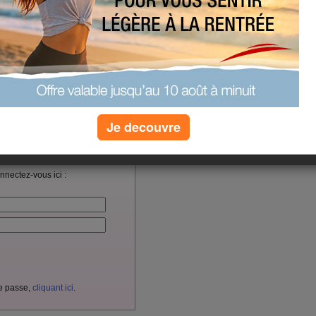
(0) commentaires
Je decouvre
vés aux membres d'Aujourdhui.com.
cliquant ici
itement
en
.
nnectez-vous ici :
de passe,
cliquant ici
.