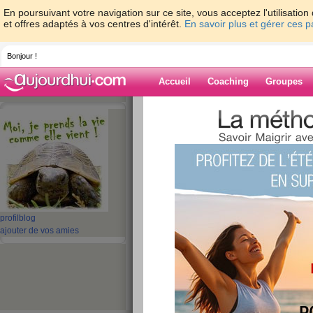
En poursuivant votre navigation sur ce site, vous acceptez l'utilisati
et offres adaptés à vos centres d'intérêt.
En savoir plus et gérer ces 
Bonjour !
Accueil
Coaching
Groupes
Accueil
>
espaces
>
frasy
> REPOS DU M
Blog de frasy
aide blog
REPOS DU MERCR
publié le 24/09/2008 à 13:24
profil
blog
ajouter de vos amies
bon ce matin ma fille a e
de
ntaire enfin des bagues
en place ! pour l'instand