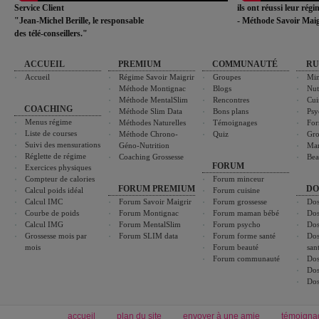
Service Client
ils ont réussi leur rég
"Jean-Michel Berille, le responsable
- Méthode Savoir Maig
des télé-conseillers."
ACCUEIL
PREMIUM
COMMUNAUTÉ
RU
Accueil
Régime Savoir Maigrir
Groupes
Min
Méthode Montignac
Blogs
Nut
Méthode MentalSlim
Rencontres
Cui
COACHING
Méthode Slim Data
Bons plans
Psy
Menus régime
Méthodes Naturelles
Témoignages
For
Liste de courses
Méthode Chrono-
Quiz
Gro
Suivi des mensurations
Géno-Nutrition
Ma
Réglette de régime
Coaching Grossesse
Bea
FORUM
Exercices physiques
Compteur de calories
Forum minceur
FORUM PREMIUM
DO
Calcul poids idéal
Forum cuisine
Calcul IMC
Forum Savoir Maigrir
Forum grossesse
Dos
Courbe de poids
Forum Montignac
Forum maman bébé
Dos
Calcul IMG
Forum MentalSlim
Forum psycho
Dos
Grossesse mois par
Forum SLIM data
Forum forme santé
Dos
mois
Forum beauté
san
Forum communauté
Dos
Dos
Dos
accueil
plan du site
envoyer à une amie
témoigna