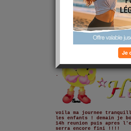
on y retourne le mois pro
elle est partie a son cou
apres on vas prendre le v
voir ma grand mere car el
DEMAIN alors on vas lui f
Je 
.
voila ma journee tranquil
les enfants ! demain je b
14h reunion puis apres l'
serra encore fini !!!!