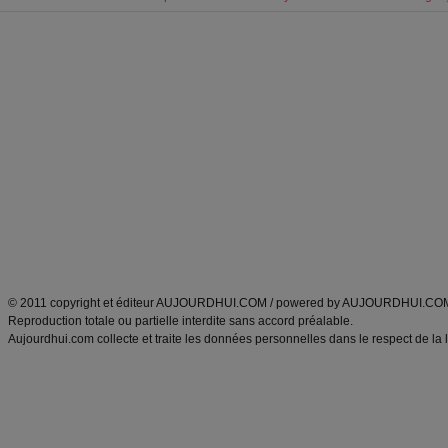
Forum minceur
Forum cuisine
Commencer un régime
boissons, vins et cocktails
Alimentation équilibrée et nutrition
astuces et bons plans
Minceur
Recette cuisine
exercices physiques
recette facile
produits minceur
Recette poulet
Tags
:
ventre plat
|
maigrir des fesses
|
abdominaux
|
régime américain
|
régime mayo
|
Découvrez aussi
:
exercices abdominaux
|
recette wok
|
ANXA Partenaires
:
Recette
de cuisine |
Recette cuisine
|
© 2011 copyright et éditeur AUJOURDHUI.COM / powered by AUJOURDHUI.CO
Reproduction totale ou partielle interdite sans accord préalable.
Aujourdhui.com collecte et traite les données personnelles dans le respect de la 