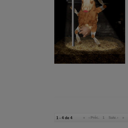
1 - 4 de 4
«
‹ Préc.
1
Suiv. ›
»