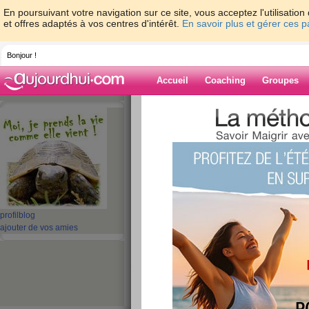
En poursuivant votre navigation sur ce site, vous acceptez l'utilisati
et offres adaptés à vos centres d'intérêt.
En savoir plus et gérer ces 
Bonjour !
Accueil
Coaching
Groupes
Accueil
>
espaces
>
frasy
> bon weekend
Blog de frasy
aide blog
bon weekend !
publié le 20/12/2008 à 11:51
profil
blog
ajouter de vos amies
bon je mange et je part dans ma belle fam
je suis en vacances ah c'est quand meme bi