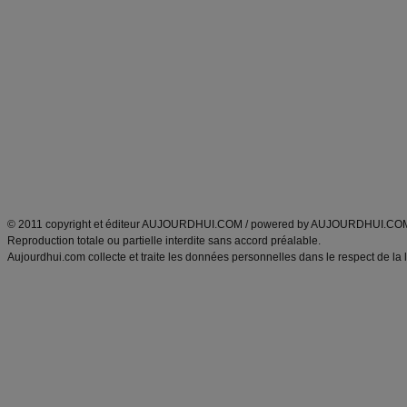
Alimentation équilibrée et nutrition
astuces et bons plans
Minceur
Recette cuisine
exercices physiques
recette facile
produits minceur
Recette poulet
Tags
:
ventre plat
|
maigrir des fesses
|
abdominaux
|
régime américain
|
régime mayo
|
Découvrez aussi
:
exercices abdominaux
|
recette wok
|
ANXA Partenaires
:
Recette
de cuisine |
Recette cuisine
|
© 2011 copyright et éditeur AUJOURDHUI.COM / powered by AUJOURDHUI.CO
Reproduction totale ou partielle interdite sans accord préalable.
Aujourdhui.com collecte et traite les données personnelles dans le respect de la 