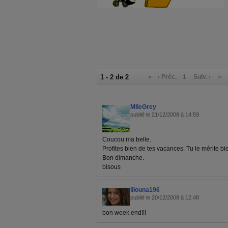
1 - 2 de 2
«
‹ Préc.
1
Suiv. ›
»
MlleGrey
publié le 21/12/2008 à 14:59
Coucou ma belle.
Profites bien de tes vacances. Tu le mérite bi
Bon dimanche.
bisous
lilouna196
publié le 20/12/2008 à 12:48
bon week end!!!