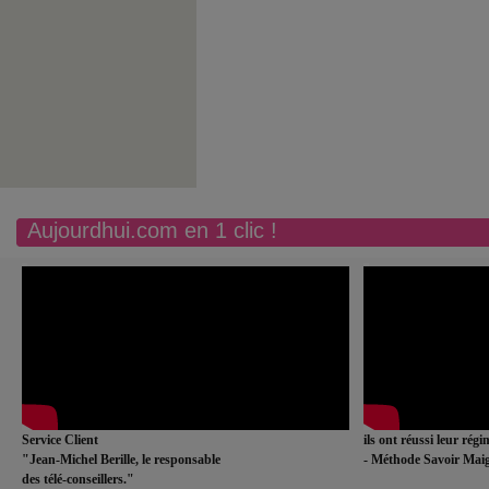
Aujourdhui.com en 1 clic !
Service Client
ils ont réussi leur rég
"Jean-Michel Berille, le responsable
- Méthode Savoir Maig
des télé-conseillers."