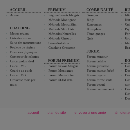
ACCUEIL
PREMIUM
COMMUNAUTÉ
RU
Accueil
Régime Savoir Maigrir
Groupes
Min
Méthode Montignac
Blogs
Nut
Méthode MentalSlim
Rencontres
Cui
COACHING
Méthode Slim Data
Bons plans
Psy
Menus régime
Méthodes Naturelles
Témoignages
For
Liste de courses
Méthode Chrono-
Quiz
Gro
Suivi des mensurations
Géno-Nutrition
Ma
Réglette de régime
Coaching Grossesse
Bea
FORUM
Exercices physiques
Compteur de calories
Forum minceur
FORUM PREMIUM
DO
Calcul poids idéal
Forum cuisine
Calcul IMC
Forum Savoir Maigrir
Forum grossesse
Dos
Courbe de poids
Forum Montignac
Forum maman bébé
Dos
Calcul IMG
Forum MentalSlim
Forum psycho
Dos
Grossesse mois par
Forum SLIM data
Forum forme santé
Dos
mois
Forum beauté
san
Forum communauté
Dos
Dos
Dos
accueil
plan du site
envoyer à une amie
témoigna
Forum minceur
Forum cuisine
Commencer un régime
boissons, vins et cocktails