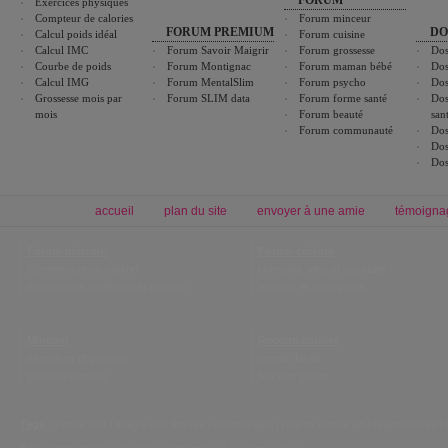
FORUM
Exercices physiques
Compteur de calories
Forum minceur
FORUM PREMIUM
DO
Calcul poids idéal
Forum cuisine
Calcul IMC
Forum Savoir Maigrir
Forum grossesse
Dos
Courbe de poids
Forum Montignac
Forum maman bébé
Dos
Calcul IMG
Forum MentalSlim
Forum psycho
Dos
Grossesse mois par
Forum SLIM data
Forum forme santé
Dos
mois
Forum beauté
san
Forum communauté
Dos
Dos
Dos
accueil
plan du site
envoyer à une amie
témoigna
Forum minceur
Forum cuisine
Commencer un régime
boissons, vins et cocktails
Alimentation équilibrée et nutrition
astuces et bons plans
Minceur
Recette cuisine
exercices physiques
recette facile
produits minceur
Recette poulet
Tags
:
ventre plat
|
maigrir des fesses
|
abdominaux
|
régime américain
|
régime mayo
|