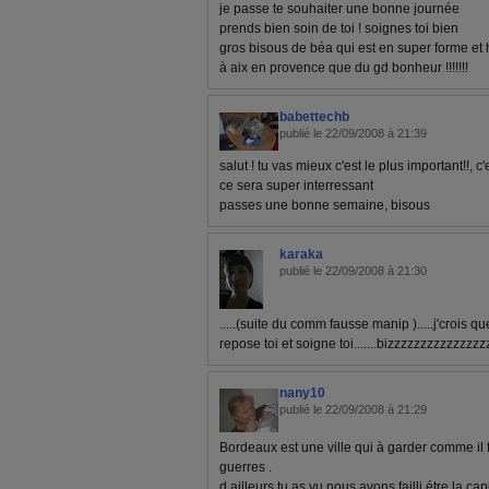
je passe te souhaiter une bonne journée
prends bien soin de toi ! soignes toi bien
gros bisous de béa qui est en super forme et 
à aix en provence que du gd bonheur !!!!!!!
babettechb
publié le 22/09/2008 à 21:39
salut ! tu vas mieux c'est le plus important!!, c
ce sera super interressant
passes une bonne semaine, bisous
karaka
publié le 22/09/2008 à 21:30
.....(suite du comm fausse manip ).....j'crois que
repose toi et soigne toi.......bizzzzzzzzzzzzzzz
nany10
publié le 22/09/2008 à 21:29
Bordeaux est une ville qui à garder comme il 
guerres .
d ailleurs tu as vu nous avons failli étre la 