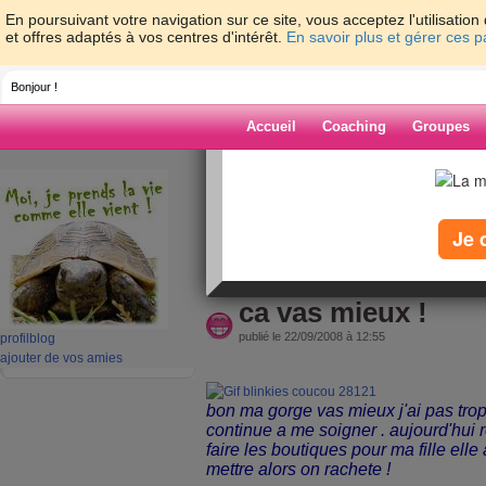
En poursuivant votre navigation sur ce site, vous acceptez l'utilisati
et offres adaptés à vos centres d'intérêt.
En savoir plus et gérer ces 
Bonjour !
Accueil
Coaching
Groupes
Accueil
>
espaces
>
frasy
> ca vas mieux 
Blog de frasy
Je 
aide blog
ca vas mieux !
publié le 22/09/2008 à 12:55
profil
blog
ajouter de vos amies
bon ma gorge vas mieux j'ai pas tro
continue a me soigner . aujourd'hui r
faire les boutiques pour ma fille ell
mettre alors on rachete !