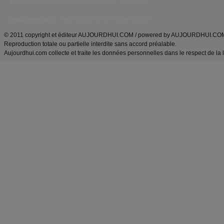
Découvrez aussi
:
exercices abdominaux
|
recette wok
|
ANXA Partenaires
:
Recette
de cuisine |
Recette cuisine
|
© 2011 copyright et éditeur AUJOURDHUI.COM / powered by AUJOURDHUI.CO
Reproduction totale ou partielle interdite sans accord préalable.
Aujourdhui.com collecte et traite les données personnelles dans le respect de la 