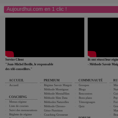
Aujourdhui.com en 1 clic !
Service Client
ils ont réussi leur rég
"Jean-Michel Berille, le responsable
- Méthode Savoir Maig
des télé-conseillers."
ACCUEIL
PREMIUM
COMMUNAUTÉ
RU
Accueil
Régime Savoir Maigrir
Groupes
Min
Méthode Montignac
Blogs
Nut
Méthode MentalSlim
Rencontres
Cui
COACHING
Méthode Slim Data
Bons plans
Psy
Menus régime
Méthodes Naturelles
Témoignages
For
Liste de courses
Méthode Chrono-
Quiz
Gro
Suivi des mensurations
Géno-Nutrition
Ma
Réglette de régime
Coaching Grossesse
Bea