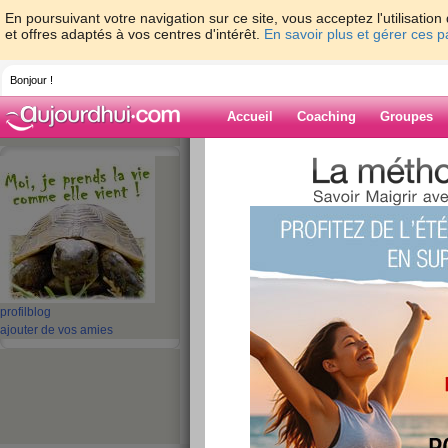
En poursuivant votre navigation sur ce site, vous acceptez l'utilisati
et offres adaptés à vos centres d'intérêt.
En savoir plus et gérer ces 
Bonjour !
Accueil
Coaching
Groupes
Accueil
>
espaces
>
frasy
> j'suis rentree !
Blog de frasy
aide blog
j'suis rentree !!!
publié le 14/09/2008 à 17:47
profil
blog
ajouter de vos amies
bon me voila rentree de mon weekend
tout c'est bien passer comme d'hab !
amuser et mon ptit avant de partir ava
cousin il etait bien a jouer avec lui !