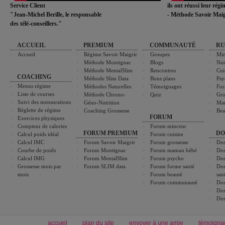
Service Client
ils ont réussi leur rég
"Jean-Michel Berille, le responsable
- Méthode Savoir Maig
des télé-conseillers."
ACCUEIL
PREMIUM
COMMUNAUTÉ
RU
Accueil
Régime Savoir Maigrir
Groupes
Min
Méthode Montignac
Blogs
Nut
Méthode MentalSlim
Rencontres
Cui
COACHING
Méthode Slim Data
Bons plans
Psy
Menus régime
Méthodes Naturelles
Témoignages
For
Liste de courses
Méthode Chrono-
Quiz
Gro
Suivi des mensurations
Géno-Nutrition
Ma
Réglette de régime
Coaching Grossesse
Bea
FORUM
Exercices physiques
Compteur de calories
Forum minceur
FORUM PREMIUM
DO
Calcul poids idéal
Forum cuisine
Calcul IMC
Forum Savoir Maigrir
Forum grossesse
Dos
Courbe de poids
Forum Montignac
Forum maman bébé
Dos
Calcul IMG
Forum MentalSlim
Forum psycho
Dos
Grossesse mois par
Forum SLIM data
Forum forme santé
Dos
mois
Forum beauté
san
Forum communauté
Dos
Dos
Dos
accueil
plan du site
envoyer à une amie
témoigna