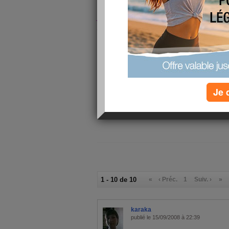
famille est loin mais c'est comme ca 
je viens de finir les lecons et demain
pour une nouvelle semaine ! qui serr
reunion demain au college et mardi sp
vais avoir chaud !!!!
allez je vous laisse car j'ai du linge 
mes cops !
Je 
1 - 10 de 10
«
‹ Préc.
1
Suiv. ›
»
karaka
publié le 15/09/2008 à 22:39