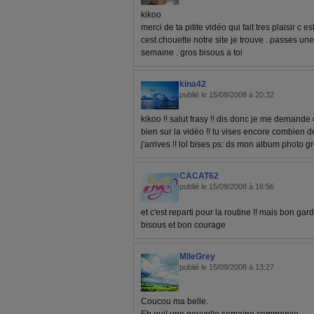
kikoo
merci de ta pitite vidéo qui fait tres plaisir c es
cest chouette notre site je trouve . passes u
semaine . gros bisous a toi
kina42
publié le 15/09/2008 à 20:32
kikoo !! salut frasy !! dis donc je me demande o
bien sur la vidéo !! tu vises encore combien 
j'arrives !! lol bises ps: ds mon album photo gr
CACAT62
publié le 15/09/2008 à 16:56
et c'est reparti pour la routine !! mais bon ga
bisous et bon courage
MlleGrey
publié le 15/09/2008 à 13:27
Coucou ma belle.