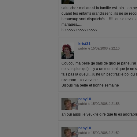
salut chez moi aussi la famille est loin....on ne
quand les enfants grandissent , ils ne se recon
beaucoup sont dispatchés....!!!!...on se revoit
mariages.....
bizzzzzzzzzzzzzzzzzz
krist31
publié le 15/09/2008 à 22:16
Coucou ma belle (je sais de quoi je parle, j'ai
ne sais plus qui).... y a un moment que je ne 
fais pas la gueul... juste un petit raz le bol du 
revienne .. ça va venir
Bisous ma belle et bonne semaine
nany10
publié le 15/09/2008 à 21:53
ah oui aussi je veux te dire que tu es adorabl
nany10
publié le 15/09/2008 à 21:52