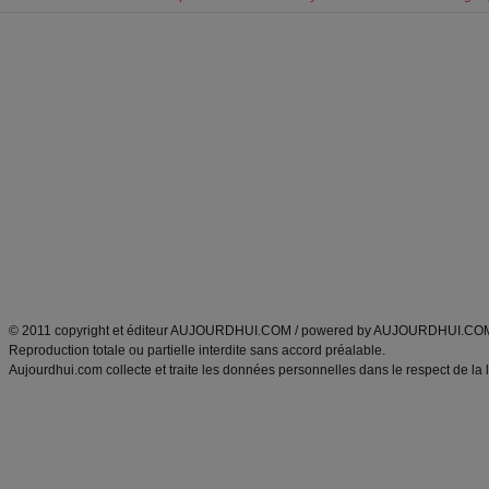
Forum minceur
Forum cuisine
Commencer un régime
boissons, vins et cocktails
Alimentation équilibrée et nutrition
astuces et bons plans
Minceur
Recette cuisine
exercices physiques
recette facile
produits minceur
Recette poulet
Tags
:
ventre plat
|
maigrir des fesses
|
abdominaux
|
régime américain
|
régime mayo
|
Découvrez aussi
:
exercices abdominaux
|
recette wok
|
ANXA Partenaires
:
Recette
de cuisine |
Recette cuisine
|
© 2011 copyright et éditeur AUJOURDHUI.COM / powered by AUJOURDHUI.CO
Reproduction totale ou partielle interdite sans accord préalable.
Aujourdhui.com collecte et traite les données personnelles dans le respect de la 