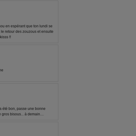
isou en espérant que ton lundi se
 le retour des zouzous et ensuite
kisss !!
ne
 a été bon, passe une bonne
 gros bisous... à demain....