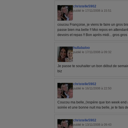
christelle5902
publié le 17/11/2008 à 15:51
coucou Françoise, je viens te faire un gros b
passe bien ma belle !! Moi repos en attendant
devoirs et repas !! Bon après midi... gros gros 
hullabaloo
publié le 17/11/2008 à 09:32
Je passe te souhaiter un bon début de semai
biz
christelle5902
publié le 16/11/2008 à 22:50
Coucou ma belle, j'espère que ton week end
soirée et une bonne nuit ma belle, je te fais de
christelle5902
publié le 13/11/2008 à 09:43