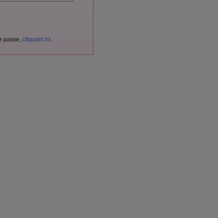
de passe,
cliquant ici
.