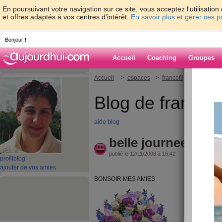
En poursuivant votre navigation sur ce site, vous acceptez l'utilisati
et offres adaptés à vos centres d'intérêt.
En savoir plus et gérer ces 
Bonjour !
Accueil
Coaching
Groupes
Accueil
>
espaces
>
francofil
> belle jour
Blog de francofil
aide blog
belle journee
publié le 12/11/2008 à 16:42
profil
blog
ajouter de vos amies
BONSOIR MES AMIES