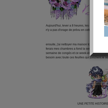
Aujourd'hui, lever a 8 heures, les enfants étaien
n'y a pas d'orage de prévu en cette belle journ
ensuite, j'ai nettoyer ma maison toute l'apres-mid
ferais mes chambres a fond la semaine prochain
semaine de congés et ce week-end si, il fais bea
besoin avec toute ces feuilles qui jonchent le so
UNE PETITE HISTOIR