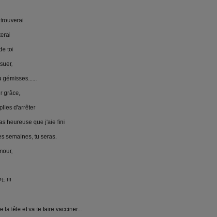
 trouverai
terai
de toi
 suer,
 gémisses......
r grâce,
lies d'arrêter
ras heureuse que j'aie fini
des semaines, tu seras.
mour,
E !!!
a tête et va te faire vacciner...