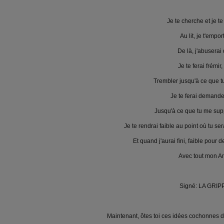
Je te cherche et je te
Au lit, je t'empor
De là, j'abuserai 
Je te ferai frémir,
Trembler jusqu'à ce que tu
Je te ferai demande
Jusqu'à ce que tu me supp
Je te rendrai faible au point où tu se
Et quand j'aurai fini, faible pour 
Avec tout mon A
Signé: LA GRIPP
Maintenant, ôtes toi ces idées cochonnes de l