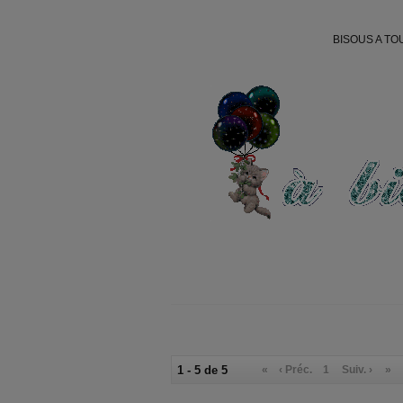
BISOUS A TO
1 - 5 de 5
«
‹ Préc.
1
Suiv. ›
»