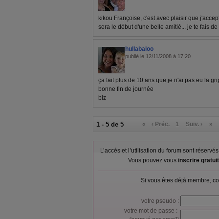
kikou Françoise, c'est avec plaisir que j'accep
sera le début d'une belle amitié... je te fais d
hullabaloo
publié le 12/11/2008 à 17:20
ça fait plus de 10 ans que je n'ai pas eu la gri
bonne fin de journée
biz
1 - 5 de 5
«
‹ Préc.
1
Suiv. ›
»
L’accès et l’utilisation du forum sont réser
Vous pouvez vous
inscrire gratu
Si vous êtes déjà membre, co
votre pseudo :
votre mot de passe :