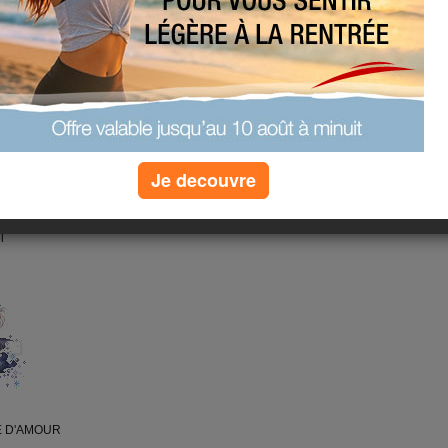
t énerver a peine lever pourtant il
ée
Je decouvre
i, mais je n'ai pas encore finie, je
e car j'ai encore une petite
u ce sera le jardin qui en as bien
l
E D'AMOUR