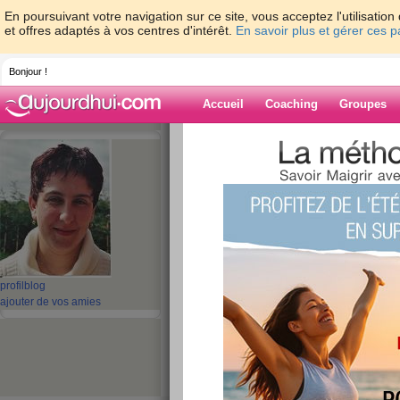
En poursuivant votre navigation sur ce site, vous acceptez l'utilisati
et offres adaptés à vos centres d'intérêt.
En savoir plus et gérer ces 
Bonjour !
Accueil
Coaching
Groupes
Accueil
>
espaces
>
francofil
> ras-la-cas
Blog de francofil
aide blog
ras-la-casquette
publié le 09/09/2008 à 18:29
profil
blog
ajouter de vos amies
Bonsoir