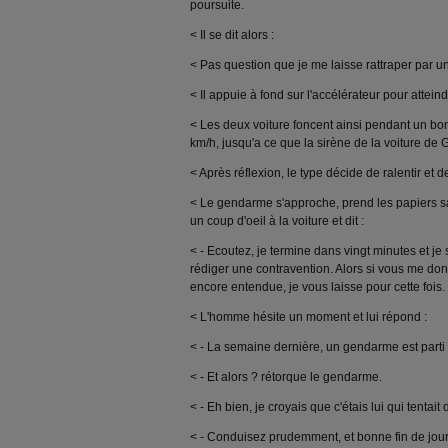
poursuite.
< Il se dit alors :
< Pas question que je me laisse rattraper par 
< Il appuie à fond sur l'accélérateur pour atteind
< Les deux voiture foncent ainsi pendant un bo
km/h, jusqu'a ce que la sirène de la voiture de
< Après réflexion, le type décide de ralentir et de
< Le gendarme s'approche, prend les papiers sa
un coup d'oeil à la voiture et dit :
< - Ecoutez, je termine dans vingt minutes et je 
rédiger une contravention. Alors si vous me do
encore entendue, je vous laisse pour cette fois.
< L'homme hésite un moment et lui répond :
< - La semaine dernière, un gendarme est parti 
< - Et alors ? rétorque le gendarme.
< - Eh bien, je croyais que c'étais lui qui tentai
< - Conduisez prudemment, et bonne fin de jour