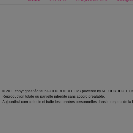
Forum minceur
Forum cuisine
Commencer un régime
boissons, vins et cocktails
Alimentation équilibrée et nutrition
astuces et bons plans
Minceur
Recette cuisine
exercices physiques
recette facile
produits minceur
Recette poulet
Tags
:
ventre plat
|
maigrir des fesses
|
abdominaux
|
régime américain
|
régime mayo
|
Découvrez aussi
:
exercices abdominaux
|
recette wok
|
ANXA Partenaires
:
Recette
de cuisine |
Recette cuisine
|
© 2011 copyright et éditeur AUJOURDHUI.COM / powered by AUJOURDHUI.CO
Reproduction totale ou partielle interdite sans accord préalable.
Aujourdhui.com collecte et traite les données personnelles dans le respect de la 