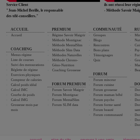
Service Client
ils ont réussi leur rég
"Jean-Michel Berille, le responsable
- Méthode Savoir Maig
des télé-conseillers."
ACCUEIL
PREMIUM
COMMUNAUTÉ
RU
Accueil
Régime Savoir Maigrir
Groupes
Min
Méthode Montignac
Blogs
Nut
Méthode MentalSlim
Rencontres
Cui
COACHING
Méthode Slim Data
Bons plans
Psy
Menus régime
Méthodes Naturelles
Témoignages
For
Liste de courses
Méthode Chrono-
Quiz
Gro
Suivi des mensurations
Géno-Nutrition
Ma
Réglette de régime
Coaching Grossesse
Bea
FORUM
Exercices physiques
Compteur de calories
Forum minceur
FORUM PREMIUM
DO
Calcul poids idéal
Forum cuisine
Calcul IMC
Forum Savoir Maigrir
Forum grossesse
Dos
Courbe de poids
Forum Montignac
Forum maman bébé
Dos
Calcul IMG
Forum MentalSlim
Forum psycho
Dos
Grossesse mois par
Forum SLIM data
Forum forme santé
Dos
mois
Forum beauté
san
Forum communauté
Dos
Dos
Dos
accueil
plan du site
envoyer à une amie
témoigna