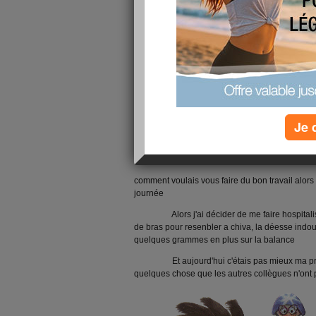
j'ai repris mon travail aprés une semaine 
plein et les collègues énervés, nous avons finis 
Je 
repas n'étais pas encore servis et voilà t'y pas q
l'infirmière car nous avons finis nos toilette tard
pansements en temps et en heures
comment voulais vous faire du bon travail alor
journée
Alors j'ai décider de me faire hospitaliser
de bras pour resenbler a chiva, la déesse indou
quelques grammes en plus sur la balance
Et aujourd'hui c'étais pas mieux ma prop
quelques chose que les autres collègues n'ont p