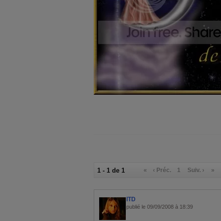
1 - 1 de 1
«
‹ Préc.
1
Suiv. ›
»
ITD
publié le 09/09/2008 à 18:39