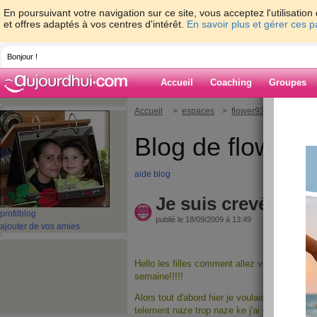
En poursuivant votre navigation sur ce site, vous acceptez l'utilisati
et offres adaptés à vos centres d'intérêt.
En savoir plus et gérer ces 
Bonjour !
Accueil
Coaching
Groupes
Accueil
>
espaces
>
flower92
> Je suis cr
Blog de flower9
aide blog
Je suis crevée !!!!
profil
blog
publié le 18/09/2009 à 13:49
ajouter de vos amies
Hello les filles comment allez vous et oui auj
semaine!!!!!
Alors tout d'abord hier je voulais allez faire un
telement naze trop naze ke j'ai ouvert mes ma