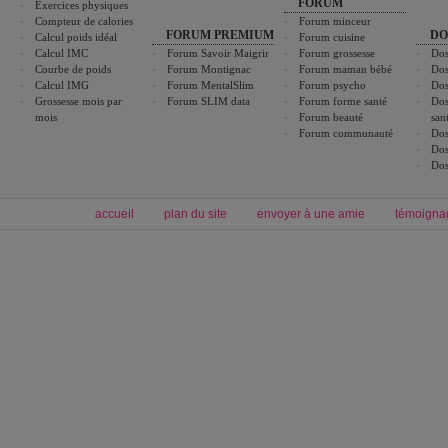
FORUM
Exercices physiques
Compteur de calories
Forum minceur
FORUM PREMIUM
DO
Calcul poids idéal
Forum cuisine
Calcul IMC
Forum Savoir Maigrir
Forum grossesse
Dos
Courbe de poids
Forum Montignac
Forum maman bébé
Dos
Calcul IMG
Forum MentalSlim
Forum psycho
Dos
Grossesse mois par
Forum SLIM data
Forum forme santé
Dos
mois
Forum beauté
san
Forum communauté
Dos
Dos
Dos
accueil
plan du site
envoyer à une amie
témoigna
Forum minceur
Forum cuisine
Commencer un régime
boissons, vins et cocktails
Alimentation équilibrée et nutrition
astuces et bons plans
Minceur
Recette cuisine
exercices physiques
recette facile
produits minceur
Recette poulet
Tags
:
ventre plat
|
maigrir des fesses
|
abdominaux
|
régime américain
|
régime mayo
|