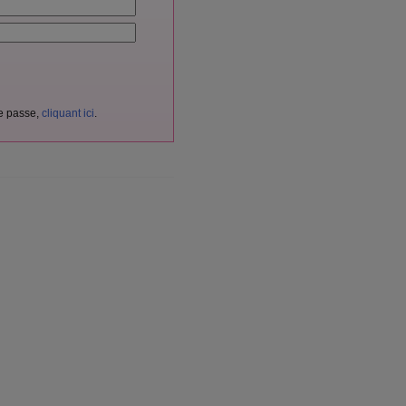
de passe,
cliquant ici
.