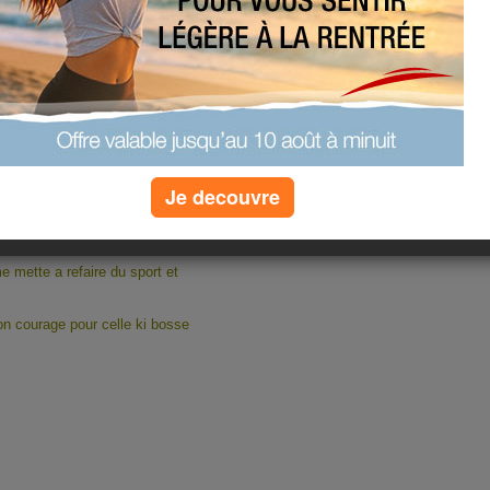
ard !!!!!
i sur mon canapé lit car je dor
louloute et pas bouger jusqu'a
dée un peu la télé....
pas de fièvre c deja sa, et pui c
se reposer un peu car debout a 7h
 a 21h elle dor deja....
ulot, le mien je suis en retard on
Je decouvre
on, mdrrrrrrrrrr
au sante kom regime!!!
e mette a refaire du sport et
on courage pour celle ki bosse