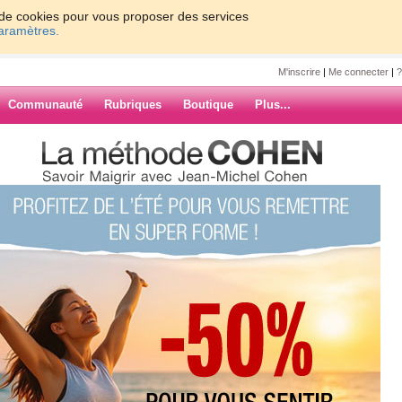
on de cookies pour vous proposer des services
paramètres.
M'inscrire
|
Me connecter
|
?
Communauté
Rubriques
Boutique
Plus...
evée !!!!
2
ourd'hui dernier jour de la
ARCHIVES
 tour sur l'ordi mais j'etais
ils er refermer l'ordi a 21h c pas