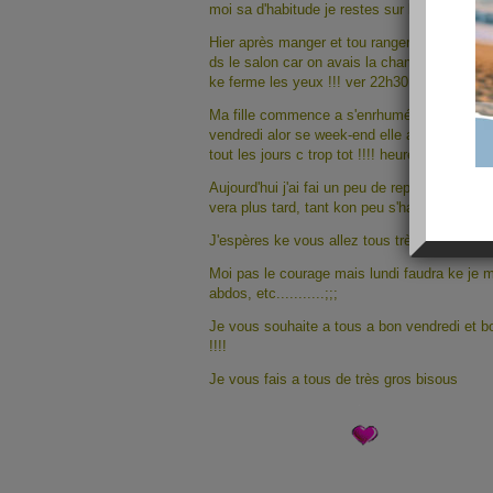
moi sa d'habitude je restes sur l'ordi jusqu'a t
Hier après manger et tou ranger je me suis m
ds le salon car on avais la chambre pour ma 
ke ferme les yeux !!! ver 22h30 car j'ai regar
Ma fille commence a s'enrhumée c pas cool, 
vendredi alor se week-end elle a besoin de 
tout les jours c trop tot !!!! heureusement qu'
Aujourd'hui j'ai fai un peu de repassage au bo
vera plus tard, tant kon peu s'habiller c ke c b
J'espères ke vous allez tous très bien, nive
Moi pas le courage mais lundi faudra ke je m
abdos, etc...........;;;
Je vous souhaite a tous a bon vendredi et b
!!!!
Je vous fais a tous de très gros bisous