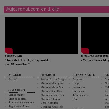
Aujourdhui.com en 1 clic !
Service Client
ils ont réussi leur rég
"Jean-Michel Berille, le responsable
- Méthode Savoir Maig
des télé-conseillers."
ACCUEIL
PREMIUM
COMMUNAUTÉ
RU
Accueil
Régime Savoir Maigrir
Groupes
Min
Méthode Montignac
Blogs
Nut
Méthode MentalSlim
Rencontres
Cui
COACHING
Méthode Slim Data
Bons plans
Psy
Menus régime
Méthodes Naturelles
Témoignages
For
Liste de courses
Méthode Chrono-
Quiz
Gro
Suivi des mensurations
Géno-Nutrition
Ma
Réglette de régime
Coaching Grossesse
Bea