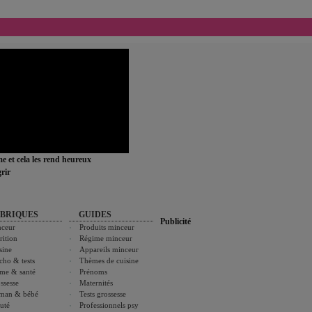
ime et cela les rend heureux
rir
BRIQUES
GUIDES
Publicité
ceur
Produits minceur
rition
Régime minceur
sine
Appareils minceur
cho & tests
Thèmes de cuisine
me & santé
Prénoms
ssesse
Maternités
man & bébé
Tests grossesse
uté
Professionnels psy