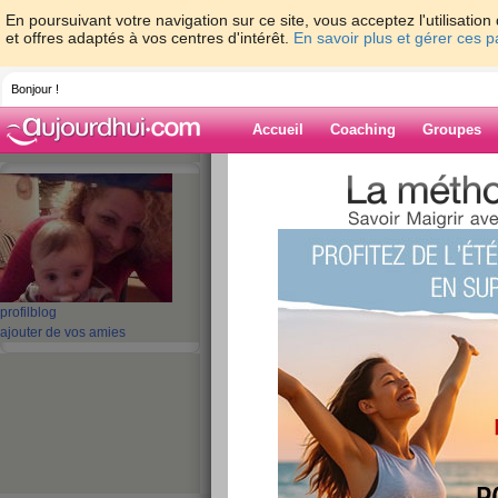
En poursuivant votre navigation sur ce site, vous acceptez l'utilisati
et offres adaptés à vos centres d'intérêt.
En savoir plus et gérer ces 
Bonjour !
Accueil
Coaching
Groupes
Accueil
>
espaces
>
fleurdetatou
> 8eme 
Blog de fleurdet
aide blog
8eme mois
profil
blog
ajouter de vos amies
publié le 11/06/2011 à 21:00