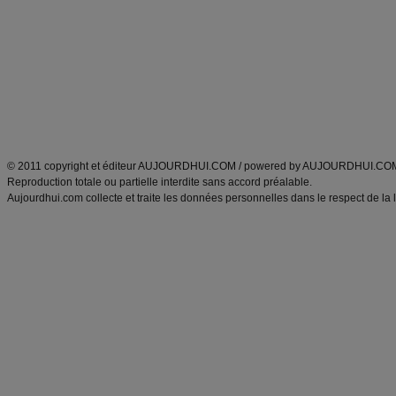
Minceur
Recette cuisine
exercices physiques
recette facile
produits minceur
Recette poulet
Tags
:
ventre plat
|
maigrir des fesses
|
abdominaux
|
régime américain
|
régime mayo
|
Découvrez aussi
:
exercices abdominaux
|
recette wok
|
ANXA Partenaires
:
Recette
de cuisine |
Recette cuisine
|
© 2011 copyright et éditeur AUJOURDHUI.COM / powered by AUJOURDHUI.CO
Reproduction totale ou partielle interdite sans accord préalable.
Aujourdhui.com collecte et traite les données personnelles dans le respect de la 