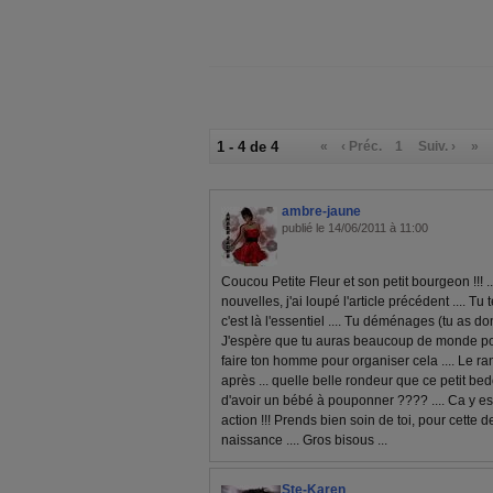
1 - 4 de 4
«
‹ Préc.
1
Suiv. ›
»
ambre-jaune
publié le 14/06/2011 à 11:00
Coucou Petite Fleur et son petit bourgeon !!! .
nouvelles, j'ai loupé l'article précédent .... 
c'est là l'essentiel .... Tu déménages (tu as 
J'espère que tu auras beaucoup de monde po
faire ton homme pour organiser cela .... Le r
après ... quelle belle rondeur que ce petit bedou
d'avoir un bébé à pouponner ???? .... Ca y e
action !!! Prends bien soin de toi, pour cette d
naissance .... Gros bisous ...
Ste-Karen