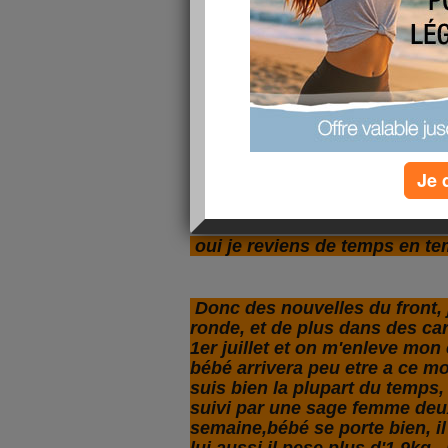
Je 
kikou les filles, ho une revenan
oui je reviens de temps en tem
Donc des nouvelles du front, 
ronde, et de plus dans des ca
1er juillet et on m'enleve mon 
bébé arrivera peu etre a ce mo
suis bien la plupart du temps, 
suivi par une sage femme deux
semaine,bébé se porte bien, il