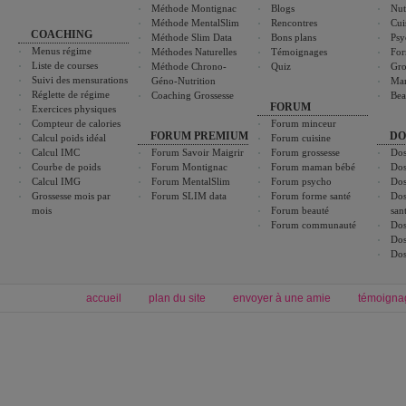
Méthode Montignac
Blogs
Nut
Méthode MentalSlim
Rencontres
Cui
COACHING
Méthode Slim Data
Bons plans
Psy
Menus régime
Méthodes Naturelles
Témoignages
For
Liste de courses
Méthode Chrono-
Quiz
Gro
Suivi des mensurations
Géno-Nutrition
Ma
Réglette de régime
Coaching Grossesse
Bea
FORUM
Exercices physiques
Compteur de calories
Forum minceur
FORUM PREMIUM
DO
Calcul poids idéal
Forum cuisine
Calcul IMC
Forum Savoir Maigrir
Forum grossesse
Dos
Courbe de poids
Forum Montignac
Forum maman bébé
Dos
Calcul IMG
Forum MentalSlim
Forum psycho
Dos
Grossesse mois par
Forum SLIM data
Forum forme santé
Dos
mois
Forum beauté
san
Forum communauté
Dos
Dos
Dos
accueil
plan du site
envoyer à une amie
témoigna
Forum minceur
Forum cuisine
Commencer un régime
boissons, vins et cocktails
Alimentation équilibrée et nutrition
astuces et bons plans