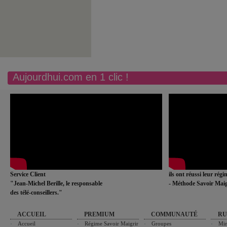
Aujourdhui.com en 1 clic !
Service Client
ils ont réussi leur rég
"Jean-Michel Berille, le responsable
- Méthode Savoir Maig
des télé-conseillers."
ACCUEIL
PREMIUM
COMMUNAUTÉ
RU
Accueil
Régime Savoir Maigrir
Groupes
Min