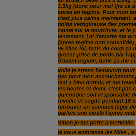
lui aussi,il pese plus d'1.9kg ,
3.5kg (donc pour moi tjrs ça 
apres en regime. Pour mon poi
c'est plus calme maintenant, 
poids vertigineuse des premie
calmé sur la nourriture ,et le 
lentement, j'ai demarré ma gr
(apres regime non consolidé) 
95 kilos lol, mais du coup ça 
grosse prise de poids par rap
d'avant regime, donc ça me co
voila je stress beaucoup po
pas pour mon accouchement,j'
mal a bien dormir, et me revei
les heures et demi, c'est pas 
quiconque soit responsable de
reveille et cogite pendant 15 
retrouver un sommeil leger de
parfois une sieste l'apres mid
Sinon je me porte a merveille.
je vous embrasse les filles , a 