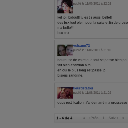
publié le 11/06/2011 à 22:02
kel joli bidou!!! tu es tjs aussi belle!!
des bsx tout plein pour la suite et fin de gros
ma belle!!!
bsx bsx
volcane73
publié le 11/06/2011 à 21:10
heureuse de voire que tout se passe bien po
fait bien attention a toi
eh oui le plus long est passé :p
bisous sandrine.
fleurdetatou
publié le 11/06/2011 à 21:02
oups rectification : j'ai demarré ma grossesse 
1 - 4 de 4
«
‹ Préc.
1
Suiv. ›
»