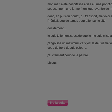
mon mari a été hospitalisé et il a eu une ponct
soupçonnent une forme (non foudroyante) de m
donc, en plus du boulot, du transport, me voici à
l'hôpital. peu de temps pour aller sur le site.
décidément ...
je suis tellement stressée que je me suis mise 
j'angoisse un maximum car ç'est la deuxième fois
coup de froid depuis octobre.
j'ai vraiment peur de le perdre.
bisous
lire la suite