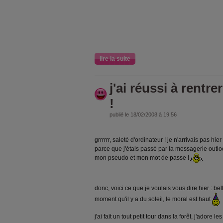
lire la suite
j'ai réussi à rentr
!
publié le 18/02/2008 à 19:56
grrrrrr, saleté d'ordinateur ! je n'arrivais pas hi
parce que j'étais passé par la messagerie outlook 
mon pseudo et mon mot de passe !
donc, voici ce que je voulais vous dire hier : be
moment qu'il y a du soleil, le moral est haut
j'ai fait un tout petit tour dans la forêt, j'adore l