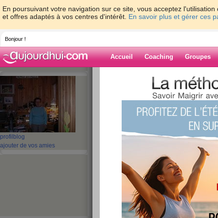
En poursuivant votre navigation sur ce site, vous acceptez l'utilisati
et offres adaptés à vos centres d'intérêt.
En savoir plus et gérer ces 
Bonjour !
Accueil
Coaching
Groupes
Accueil
>
espaces
>
fidji77
Blog de fidji77
aide blog
profil
blog
ajouter de vos amies
1 - 10 de 28
«
‹ Préc.
1
2
3
Suiv.
je suis en arrêt de 
publié le 03/03/2008 à 20:22
et en boulimie depuis des jours ! je bois des bo
au lieu de faire des repas corrects.