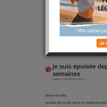
depuis NÔel, ça n'allait plus, je m'étiolais de jou
d'arrêt et des anti-dépresseurs.
je sais que je ne remplis pas mon blog, que je n
moi mais vous savez, mon frère est mort de froid
estafette avant Nöel, dans une autre région évi
avec mon mari, on l'aurait chargé dans notre aut
le jour de sa mort, il s'est présenté deux fois ch
Je 
chassé.
lire la suite
je suis épuisée de
semaines
publié le 02/03/2008 à 09:07
bonjour les filles,
excusez moi, je sais que je ne remplis pas mon