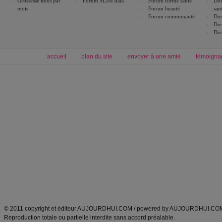
Grossesse mois par
Forum SLIM data
Forum forme santé
Dos
mois
Forum beauté
san
Forum communauté
Dos
Dos
Dos
accueil
plan du site
envoyer à une amie
témoigna
Forum minceur
Forum cuisine
Commencer un régime
boissons, vins et cocktails
Alimentation équilibrée et nutrition
astuces et bons plans
Minceur
Recette cuisine
exercices physiques
recette facile
produits minceur
Recette poulet
Tags
:
ventre plat
|
maigrir des fesses
|
abdominaux
|
régime américain
|
régime mayo
|
Découvrez aussi
:
exercices abdominaux
|
recette wok
|
ANXA Partenaires
:
Recette
de cuisine |
Recette cuisine
|
© 2011 copyright et éditeur AUJOURDHUI.COM / powered by AUJOURDHUI.CO
Reproduction totale ou partielle interdite sans accord préalable.