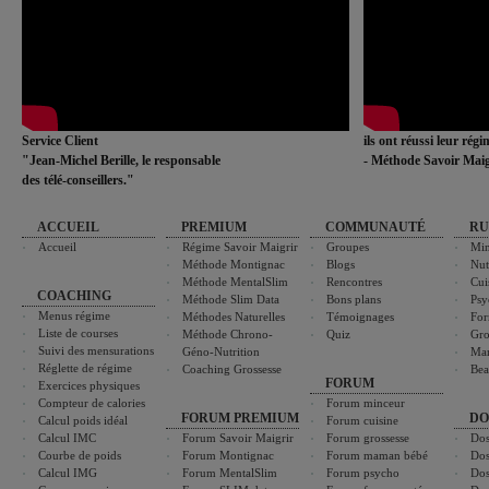
Service Client
ils ont réussi leur rég
"Jean-Michel Berille, le responsable
- Méthode Savoir Maig
des télé-conseillers."
ACCUEIL
PREMIUM
COMMUNAUTÉ
RU
Accueil
Régime Savoir Maigrir
Groupes
Min
Méthode Montignac
Blogs
Nut
Méthode MentalSlim
Rencontres
Cui
COACHING
Méthode Slim Data
Bons plans
Psy
Menus régime
Méthodes Naturelles
Témoignages
For
Liste de courses
Méthode Chrono-
Quiz
Gro
Suivi des mensurations
Géno-Nutrition
Ma
Réglette de régime
Coaching Grossesse
Bea
FORUM
Exercices physiques
Compteur de calories
Forum minceur
FORUM PREMIUM
DO
Calcul poids idéal
Forum cuisine
Calcul IMC
Forum Savoir Maigrir
Forum grossesse
Dos
Courbe de poids
Forum Montignac
Forum maman bébé
Dos
Calcul IMG
Forum MentalSlim
Forum psycho
Dos