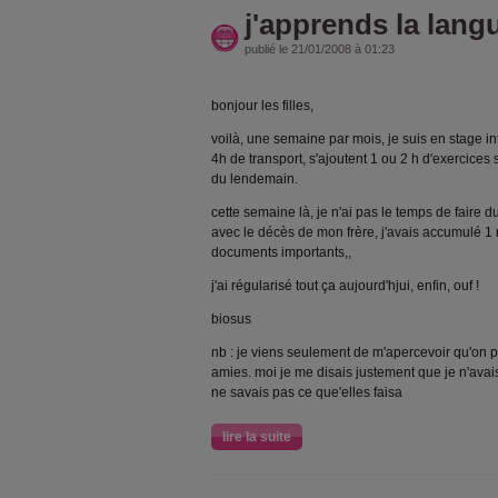
j'apprends la lang
publié le 21/01/2008 à 01:23
bonjour les filles,
voilà, une semaine par mois, je suis en stage i
4h de transport, s'ajoutent 1 ou 2 h d'exercices 
du lendemain.
cette semaine là, je n'ai pas le temps de faire 
avec le décès de mon frère, j'avais accumulé 1 m
documents importants,,
j'ai régularisé tout ça aujourd'hjui, enfin, ouf !
biosus
nb : je viens seulement de m'apercevoir qu'on 
amies. moi je me disais justement que je n'avais
ne savais pas ce que'elles faisa
lire la suite