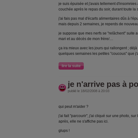
je suis épuisée et j'avais tellement d'insomnies
couchée après le repas du soir, durant toute la
j'ai fais pas mal d'écarts alimentaires dûs à l'
mais depuis 2 semaines, je reperds de nouveau
je suppose que mes nerfs se "relâchent" suite 
mari et au décès de mon frère/....
ça ira mieux avec les jours qui rallongent ; déj
quelques semaines les petites "coucous" que j'a
lire la suite
je n'arrive pas à 
publié le 18/02/2008 à 20:03
qui peut m'aider ?
j'ai fait "parcourir", j'ai cliqué sur une photo, su
après, elle ne s'affiche pas ici.
glups !