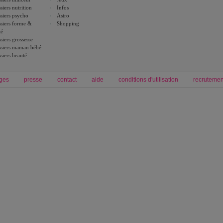
siers nutrition
Infos
siers psycho
Astro
siers forme &
Shopping
té
siers grossesse
siers maman bébé
siers beauté
ges
presse
contact
aide
conditions d'utilisation
recrutemen
Forum grossesse et bébé
Forum psychologie
envie de bébé et de devenir maman
développement personnel et spiritua
accouchement et naissance de bébé
couple et sexualité
Grossesse et femme enceinte
Psychologie
symptome grossesse
intelligence et test de qi
calendrier de grossesse
test qi
régime protéiné
|
maigrir du ventre
|