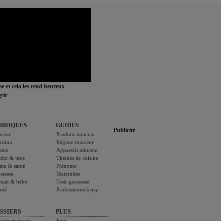
ime et cela les rend heureux
rir
BRIQUES
GUIDES
Publicité
ceur
Produits minceur
rition
Régime minceur
sine
Appareils minceur
cho & tests
Thèmes de cuisine
me & santé
Prénoms
ssesse
Maternités
man & bébé
Tests grossesse
uté
Professionnels psy
SSIERS
PLUS
siers minceur
Jeux