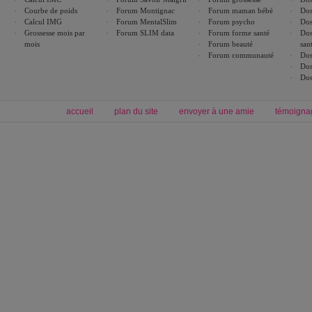
Courbe de poids
Forum Montignac
Forum maman bébé
Dos
Calcul IMG
Forum MentalSlim
Forum psycho
Dos
Grossesse mois par
Forum SLIM data
Forum forme santé
Dos
mois
Forum beauté
san
Forum communauté
Dos
Dos
Dos
accueil
plan du site
envoyer à une amie
témoigna
Forum minceur
Forum cuisine
Commencer un régime
boissons, vins et cocktails
Alimentation équilibrée et nutrition
astuces et bons plans
Minceur
Recette cuisine
exercices physiques
recette facile
produits minceur
Recette poulet
Tags
:
ventre plat
|
maigrir des fesses
|
abdominaux
|
régime américain
|
régime mayo
|
Découvrez aussi
:
exercices abdominaux
|
recette wok
|
ANXA Partenaires
:
Recette
de cuisine |
Recette cuisine
|