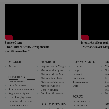
Service Client
ils ont réussi leur rég
"Jean-Michel Berille, le responsable
- Méthode Savoir Maig
des télé-conseillers."
ACCUEIL
PREMIUM
COMMUNAUTÉ
RU
Accueil
Régime Savoir Maigrir
Groupes
Min
Méthode Montignac
Blogs
Nut
Méthode MentalSlim
Rencontres
Cui
COACHING
Méthode Slim Data
Bons plans
Psy
Menus régime
Méthodes Naturelles
Témoignages
For
Liste de courses
Méthode Chrono-
Quiz
Gro
Suivi des mensurations
Géno-Nutrition
Ma
Réglette de régime
Coaching Grossesse
Bea
FORUM
Exercices physiques
Compteur de calories
Forum minceur
FORUM PREMIUM
DO
Calcul poids idéal
Forum cuisine
Calcul IMC
Forum Savoir Maigrir
Forum grossesse
Dos