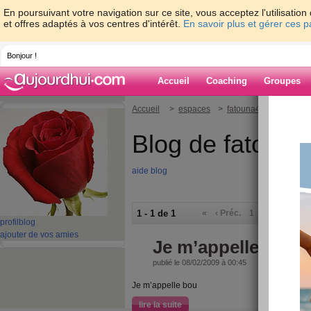
En poursuivant votre navigation sur ce site, vous acceptez l'utilisati
et offres adaptés à vos centres d'intérêt.
En savoir plus et gérer ces 
Bonjour !
Accueil
Coaching
Groupes
Accueil
>
espaces
>
fatouna4
Blog de fatouna
aide blog
1 - 1 de 1
«
‹ Préc.
1
Suiv. ›
»
profil
blog
ajouter de vos amies
Je m’appelle bou
publié le 08/02/2009 à 00:45
Je m’appelle bou
lire la suite