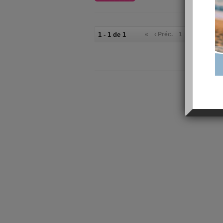
1 - 1 de 1
«
‹ Préc.
1
Suiv. ›
»