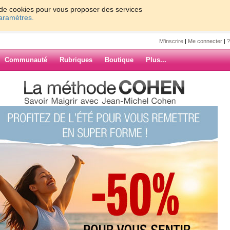
on de cookies pour vous proposer des services
paramètres.
M'inscrire
|
Me connecter
|
?
Communauté
Rubriques
Boutique
Plus...
4
ARCHIVES
(4) commentaires