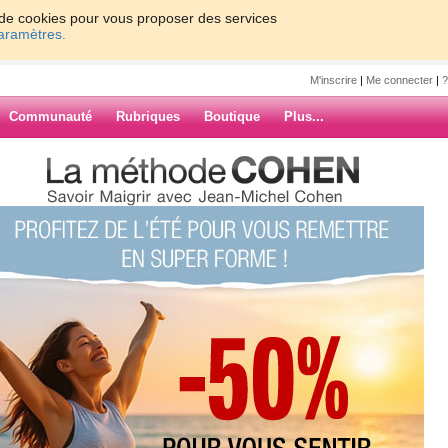
on de cookies pour vous proposer des services
paramètres.
M'inscrire
|
Me connecter
|
?
Communauté
Rubriques
Boutique
Plus...
ーヌ帽子、2024年春夏のフェミニ
heuer
&#12540;&#12492;&#24125;&#23376;
スタイルを完成させましょう
ARCHIVES
に向けて発表した最新の帽子コレクシ