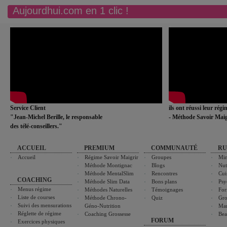
Aujourdhui.com en 1 clic !
Service Client
ils ont réussi leur rég
"Jean-Michel Berille, le responsable
- Méthode Savoir Maig
des télé-conseillers."
ACCUEIL
PREMIUM
COMMUNAUTÉ
RU
Accueil
Régime Savoir Maigrir
Groupes
Min
Méthode Montignac
Blogs
Nut
Méthode MentalSlim
Rencontres
Cui
COACHING
Méthode Slim Data
Bons plans
Psy
Menus régime
Méthodes Naturelles
Témoignages
For
Liste de courses
Méthode Chrono-
Quiz
Gro
Suivi des mensurations
Géno-Nutrition
Ma
Réglette de régime
Coaching Grossesse
Bea
FORUM
Exercices physiques