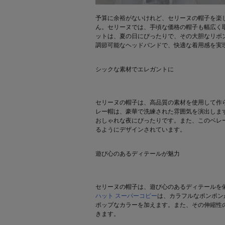
予算に余裕がないけれど、セリーヌの帽子を楽
ん。セリーヌでは、手頃な価格の帽子も幅広く
ットは、夏の日にぴったりで、その大胆なリボ
調節可能なヘッドバンドで、快適な着用感を実
シックな素材でエレガントに
セリーヌの帽子は、高品質の素材を使用して作
レー帽は、豪華で洗練された雰囲気を演出しま
おしゃれな夜にぴったりです。また、このベレ
るようにデザインされています。
遊び心のあるディテールが魅力
セリーヌの帽子は、遊び心のあるディテールを
ハット スーパーコピー
は、カラフルなポンポン
ポップなカラーを加えます。また、その伸縮性
きます。