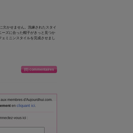
ブに欠かせません。洗練されたスタイ
ニーズに合った帽子がきっと見つか
フェミニンスタイルを完成させまし
(0) commentaires
vés aux membres d'Aujourdhui.com.
cliquant ici
itement
en
.
nnectez-vous ici :