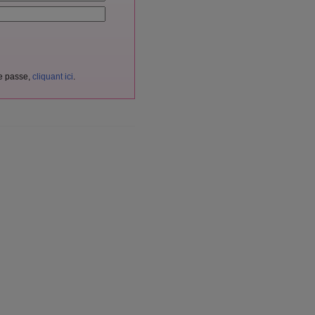
de passe,
cliquant ici
.