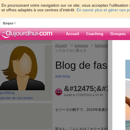
En poursuivant votre navigation sur ce site, vous acceptez l'utilisati
et offres adaptés à vos centres d'intérêt.
En savoir plus et gérer ces 
Bonjour !
Accueil
Coaching
Groupes
Accueil
>
espaces
>
fashionheuer
> セリ
ンスタイルに取り入
Blog de fashion
aide blog
&#12475;&#12522;
profil
blog
publié le 27/08/2024 à 03:46
ajouter de vos amies
セリーヌの帽子で、2024年春夏のフェミニン
皆さん、こんにちは！セリーヌが2024年春夏