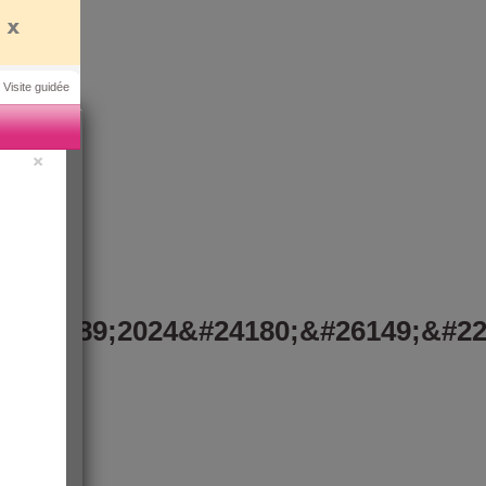
 Visite guidée
×
&#12289;2024&#24180;&#26149;&#22