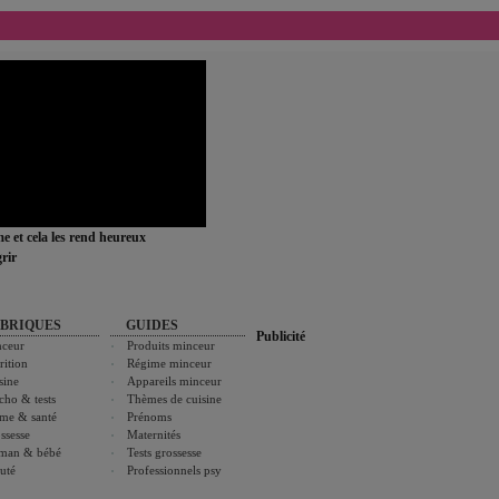
ime et cela les rend heureux
rir
BRIQUES
GUIDES
Publicité
ceur
Produits minceur
rition
Régime minceur
sine
Appareils minceur
cho & tests
Thèmes de cuisine
me & santé
Prénoms
ssesse
Maternités
man & bébé
Tests grossesse
uté
Professionnels psy