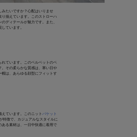
しみたいですか？心配はいりませ
取り揃えています。このストローハ
ンのディテールが魅力です。また、
現しています。
られています。このベルベットのベ
す。その柔らかな質感は、寒い日や
ー帽は、あらゆる顔型にフィットす
備えています。このニット
バケット
が特徴で、カジュアルなスタイルに
のある素材は、一日中快適に着用で