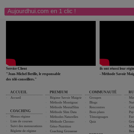
Aujourdhui.com en 1 clic !
Service Client
ils ont réussi leur rég
"Jean-Michel Berille, le responsable
- Méthode Savoir Maig
des télé-conseillers."
ACCUEIL
PREMIUM
COMMUNAUTÉ
RU
Accueil
Régime Savoir Maigrir
Groupes
Min
Méthode Montignac
Blogs
Nut
Méthode MentalSlim
Rencontres
Cui
COACHING
Méthode Slim Data
Bons plans
Psy
Menus régime
Méthodes Naturelles
Témoignages
For
Liste de courses
Méthode Chrono-
Quiz
Gro
Suivi des mensurations
Géno-Nutrition
Ma
Réglette de régime
Coaching Grossesse
Bea