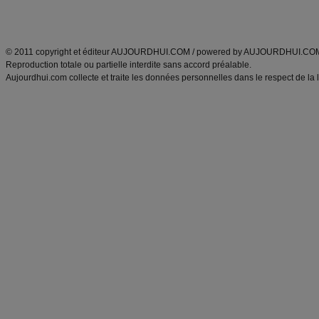
Découvrez aussi
:
exercices abdominaux
|
recette wok
|
ANXA Partenaires
:
Recette
de cuisine |
Recette cuisine
|
© 2011 copyright et éditeur AUJOURDHUI.COM / powered by AUJOURDHUI.CO
Reproduction totale ou partielle interdite sans accord préalable.
Aujourdhui.com collecte et traite les données personnelles dans le respect de la 