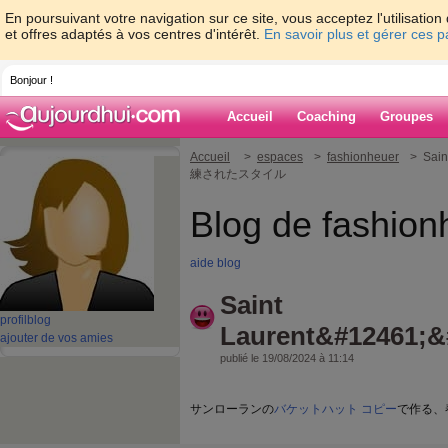
En poursuivant votre navigation sur ce site, vous acceptez l'utilisati
et offres adaptés à vos centres d'intérêt.
En savoir plus et gérer ces 
Bonjour !
Accueil
Coaching
Groupes
Accueil
>
espaces
>
fashionheuer
> Sai
練されたスタイル
Blog de fashion
aide blog
Saint
profil
blog
Laurent&#12461;&
ajouter de vos amies
publié le 19/08/2024 à 11:14
サンローランの
バケットハット コピー
で作る、