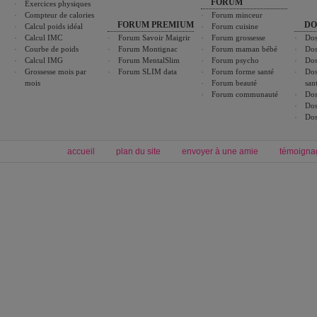
FORUM
Exercices physiques
Compteur de calories
Forum minceur
FORUM PREMIUM
DO
Calcul poids idéal
Forum cuisine
Calcul IMC
Forum Savoir Maigrir
Forum grossesse
Dos
Courbe de poids
Forum Montignac
Forum maman bébé
Dos
Calcul IMG
Forum MentalSlim
Forum psycho
Dos
Grossesse mois par
Forum SLIM data
Forum forme santé
Dos
mois
Forum beauté
san
Forum communauté
Dos
Dos
Dos
accueil
plan du site
envoyer à une amie
témoigna
Forum minceur
Forum cuisine
Commencer un régime
boissons, vins et cocktails
Alimentation équilibrée et nutrition
astuces et bons plans
Minceur
Recette cuisine
exercices physiques
recette facile
produits minceur
Recette poulet
Tags
:
ventre plat
|
maigrir des fesses
|
abdominaux
|
régime américain
|
régime mayo
|