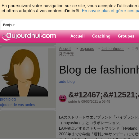
En poursuivant votre navigation sur ce site, vous acceptez l'utilisati
et offres adaptés à vos centres d'intérêt.
En savoir plus et gérer ces 
Bonjour !
Accueil
Coaching
Groupes
Accueil
>
espaces
>
fashionheuer
> コラ
発売予定
Blog de fashion
aide blog
&#12467;&#12521;
profil
blog
publié le 09/03/2021 à 08:48
ajouter de vos amies
LAのストリートウエアブランド「ハイプラン
（inuyasha）」とコラボレーション。
LAを拠点とするストリートブランド「Hyplan
2008年まで小学館『週刊少年サンデー』にて