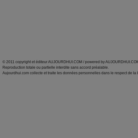
Minceur
Recette cuisine
exercices physiques
recette facile
produits minceur
Recette poulet
Tags
:
ventre plat
|
maigrir des fesses
|
abdominaux
|
régime américain
|
régime mayo
|
Découvrez aussi
:
exercices abdominaux
|
recette wok
|
ANXA Partenaires
:
Recette
de cuisine |
Recette cuisine
|
© 2011 copyright et éditeur AUJOURDHUI.COM / powered by AUJOURDHUI.CO
Reproduction totale ou partielle interdite sans accord préalable.
Aujourdhui.com collecte et traite les données personnelles dans le respect de la 