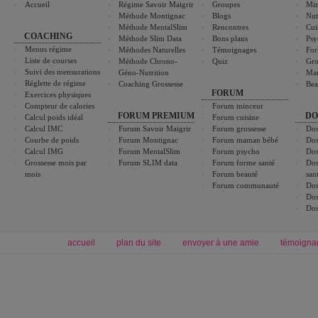
Accueil
Régime Savoir Maigrir
Groupes
Min
Méthode Montignac
Blogs
Nut
Méthode MentalSlim
Rencontres
Cui
COACHING
Méthode Slim Data
Bons plans
Psy
Menus régime
Méthodes Naturelles
Témoignages
For
Liste de courses
Méthode Chrono-
Quiz
Gro
Suivi des mensurations
Géno-Nutrition
Ma
Réglette de régime
Coaching Grossesse
Bea
FORUM
Exercices physiques
Compteur de calories
Forum minceur
FORUM PREMIUM
DO
Calcul poids idéal
Forum cuisine
Calcul IMC
Forum Savoir Maigrir
Forum grossesse
Dos
Courbe de poids
Forum Montignac
Forum maman bébé
Dos
Calcul IMG
Forum MentalSlim
Forum psycho
Dos
Grossesse mois par
Forum SLIM data
Forum forme santé
Dos
mois
Forum beauté
san
Forum communauté
Dos
Dos
Dos
accueil
plan du site
envoyer à une amie
témoigna
Forum minceur
Forum cuisine
Commencer un régime
boissons, vins et cocktails
Alimentation équilibrée et nutrition
astuces et bons plans