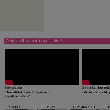
Aujourdhui.com en 1 clic !
Service Client
ils ont réussi leur rég
"Jean-Michel Berille, le responsable
- Méthode Savoir Maig
des télé-conseillers."
ACCUEIL
PREMIUM
COMMUNAUTÉ
RU