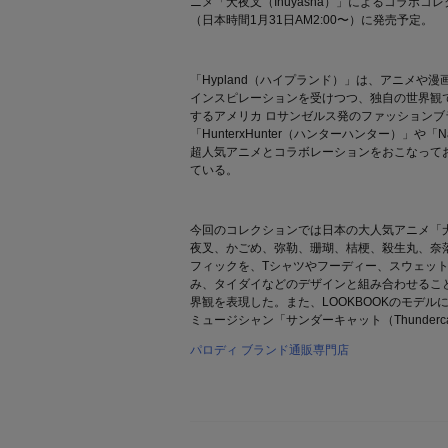
ニメ「犬夜叉（Inuyasha）」によるコラボコレ
（日本時間1月31日AM2:00〜）に発売予定。
「Hypland（ハイプランド）」は、アニメや
インスピレーションを受けつつ、独自の世界観
するアメリカ ロサンゼルス発のファッションブ
「HunterxHunter（ハンターハンター）」や
超人気アニメとコラボレーションをおこなって
ている。
今回のコレクションでは日本の大人気アニメ「
夜叉、かごめ、弥勒、珊瑚、桔梗、殺生丸、奈
フィックを、Tシャツやフーディー、スウェッ
み、タイダイなどのデザインと組み合わせるこ
界観を表現した。また、LOOKBOOKのモデ
ミュージシャン「サンダーキャット（Thunder
パロディ ブランド通販専門店