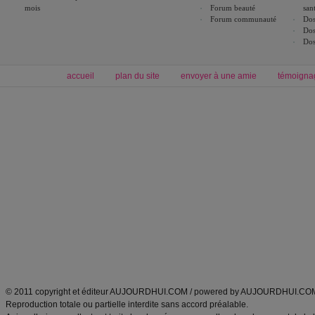
mois
Forum beauté
san
Forum communauté
Dos
Dos
Dos
accueil
plan du site
envoyer à une amie
témoigna
Forum minceur
Forum cuisine
Commencer un régime
boissons, vins et cocktails
Alimentation équilibrée et nutrition
astuces et bons plans
Minceur
Recette cuisine
exercices physiques
recette facile
produits minceur
Recette poulet
Tags
:
ventre plat
|
maigrir des fesses
|
abdominaux
|
régime américain
|
régime mayo
|
Découvrez aussi
:
exercices abdominaux
|
recette wok
|
ANXA Partenaires
:
Recette
de cuisine |
Recette cuisine
|
© 2011 copyright et éditeur AUJOURDHUI.COM / powered by AUJOURDHUI.CO
Reproduction totale ou partielle interdite sans accord préalable.