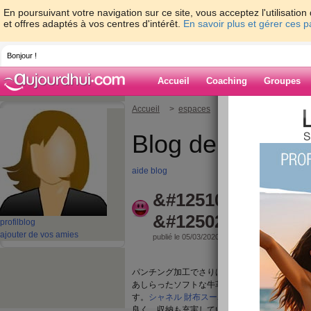
En poursuivant votre navigation sur ce site, vous acceptez l'utilisati
et offres adaptés à vos centres d'intérêt.
En savoir plus et gérer ces 
Bonjour !
Accueil
Coaching
Groupes
Accueil
>
espaces
>
fashionheuer
> マ
Blog de fashion
aide blog
&#12510;&#12523;
&#12502;&#12524;
profil
blog
ajouter de vos amies
publié le 05/03/2020 à 08:32
パンチング加工でさりげなく表現されたブラン
あしらったソフトな牛革を採用しているので見
す。
シャネル 財布スーパーコピー通販
また、内
良く、収納も充実しています。