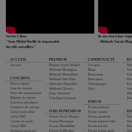
Service Client
ils ont réussi leur rég
"Jean-Michel Berille, le responsable
- Méthode Savoir Maig
des télé-conseillers."
ACCUEIL
PREMIUM
COMMUNAUTÉ
RU
Accueil
Régime Savoir Maigrir
Groupes
Min
Méthode Montignac
Blogs
Nut
Méthode MentalSlim
Rencontres
Cui
COACHING
Méthode Slim Data
Bons plans
Psy
Menus régime
Méthodes Naturelles
Témoignages
For
Liste de courses
Méthode Chrono-
Quiz
Gro
Suivi des mensurations
Géno-Nutrition
Ma
Réglette de régime
Coaching Grossesse
Bea
FORUM
Exercices physiques
Compteur de calories
Forum minceur
FORUM PREMIUM
DO
Calcul poids idéal
Forum cuisine
Calcul IMC
Forum Savoir Maigrir
Forum grossesse
Dos
Courbe de poids
Forum Montignac
Forum maman bébé
Dos
Calcul IMG
Forum MentalSlim
Forum psycho
Dos
Grossesse mois par
Forum SLIM data
Forum forme santé
Dos