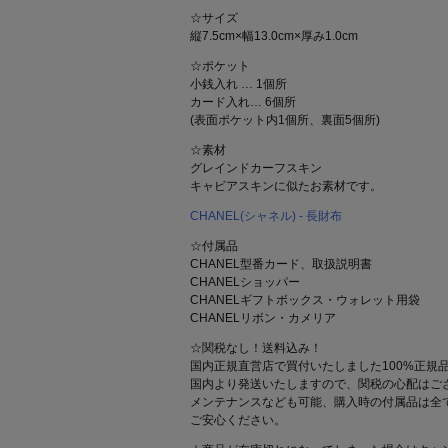
☆サイズ
縦7.5cm×幅13.0cm×厚み1.0cm
☆ポケット
小銭入れ … 1個所
カード入れ… 6個所
(表面ポケット内1個所、裏面5個所)
☆素材
グレインドカーフスキン
キャビアスキンに似たお素材です。
CHANEL(シャネル) - 長財布
☆付属品
CHANEL型番カード、取扱説明書
CHANELショッパー
CHANELギフトボックス・ウォレット用袋
CHANELリボン・カメリア
☆関税なし！送料込み！
国内正規直営店で買付いたしました100%正規
国内より発送いたしますので、関税の心配はご
メンテナンスなども可能、購入時の付属品は全
ご安心ください。