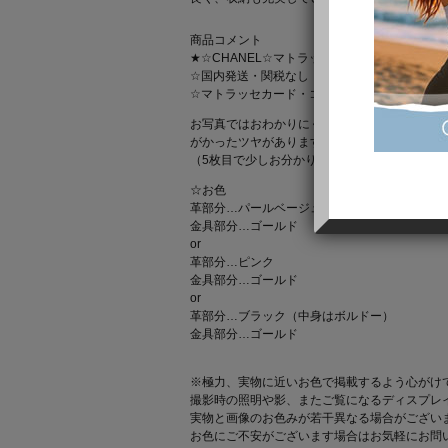
商品コメント
★☆CHANEL☆マトラッセ★カード・コインケース☆
☆国内発送・関税なし・送料込☆
☆マトラッセカード・コインケース☆キャビア
お写真ではおわかりにくいですが、ベージュは
がかったツヤがあります。
（5枚目で少しお分かりいただけるかと思いま
☆お色
革部分…パールベージュ
金具部分…ゴールド
or
革部分…ピンク
金具部分…ゴールド
or
革部分…ブラック（中身はボルドー）
金具部分…ゴールド
※極力、実物に近いお色で掲載するよう心がけ
撮影時の照明や影、またご覧になるディスプレ
実物と画像のお色みが若干異なる場合がござい
お色にご不安がございます場合はお気軽にお問