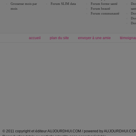
Grossesse mois par
Forum SLIM data
Forum forme santé
Dos
mois
Forum beauté
san
Forum communauté
Dos
Dos
Dos
accueil
plan du site
envoyer à une amie
témoigna
Forum minceur
Forum cuisine
Commencer un régime
boissons, vins et cocktails
Alimentation équilibrée et nutrition
astuces et bons plans
Minceur
Recette cuisine
exercices physiques
recette facile
produits minceur
Recette poulet
Tags
:
ventre plat
|
maigrir des fesses
|
abdominaux
|
régime américain
|
régime mayo
|
Découvrez aussi
:
exercices abdominaux
|
recette wok
|
ANXA Partenaires
:
Recette
de cuisine |
Recette cuisine
|
© 2011 copyright et éditeur AUJOURDHUI.COM / powered by AUJOURDHUI.CO