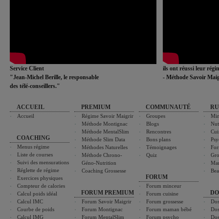
Service Client
ils ont réussi leur rég
"Jean-Michel Berille, le responsable
- Méthode Savoir Maig
des télé-conseillers."
ACCUEIL
PREMIUM
COMMUNAUTÉ
RU
Accueil
Régime Savoir Maigrir
Groupes
Min
Méthode Montignac
Blogs
Nut
Méthode MentalSlim
Rencontres
Cui
COACHING
Méthode Slim Data
Bons plans
Psy
Menus régime
Méthodes Naturelles
Témoignages
For
Liste de courses
Méthode Chrono-
Quiz
Gro
Suivi des mensurations
Géno-Nutrition
Ma
Réglette de régime
Coaching Grossesse
Bea
FORUM
Exercices physiques
Compteur de calories
Forum minceur
FORUM PREMIUM
DO
Calcul poids idéal
Forum cuisine
Calcul IMC
Forum Savoir Maigrir
Forum grossesse
Dos
Courbe de poids
Forum Montignac
Forum maman bébé
Dos
Calcul IMG
Forum MentalSlim
Forum psycho
Dos