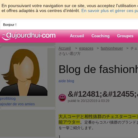
En poursuivant votre navigation sur ce site, vous acceptez l'utilisati
et offres adaptés à vos centres d'intérêt.
En savoir plus et gérer ces 
Bonjour !
Accueil
Coaching
Groupes
Accueil
>
espaces
>
fashionheuer
> チ
さない選び方
Blog de fashion
aide blog
&#12481;&#12455;
profil
blog
publié le 20/12/2019 à 03:29
ajouter de vos amies
大人コーデと相性抜群のチェスターコー
能アウター
。
定番からコスパ抜群のブランド
を一挙ご紹介します。
1