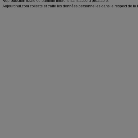
Reproduction totale ou partielle interdite sans accord préalable.
Aujourdhui.com collecte et traite les données personnelles dans le respect de la 