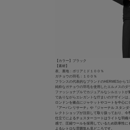
【カラー】ブラック
【素材】
表、裏地：ポリアミド１００％
ガチョウの羽毛：１００％
フランスの代表的なブランドのHERMESから’
純粋なガチョウの羽毛を使用したエルメスのダ
ファッショナブルでカジュアルなシルエットが
でありながらエレガントな佇まいのデザインは
ロンドンを拠点にジャケットやコートを中心に
『アーバンリサーチ』や『ジャーナル スタン
レクトショップが注目して取り扱っており、今
仕立てによるチェスターコートはライトな羽織
感で、圧縮ウールを採用しているため防寒性に
よるレトロな雰囲気も見どころです。