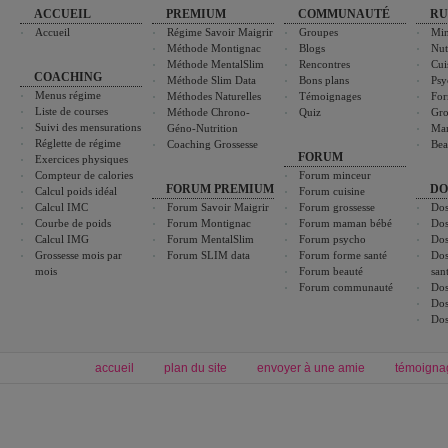
ACCUEIL
PREMIUM
COMMUNAUTÉ
RU
Accueil
Régime Savoir Maigrir
Groupes
Min
Méthode Montignac
Blogs
Nut
Méthode MentalSlim
Rencontres
Cui
COACHING
Méthode Slim Data
Bons plans
Psy
Menus régime
Méthodes Naturelles
Témoignages
For
Liste de courses
Méthode Chrono-
Quiz
Gro
Suivi des mensurations
Géno-Nutrition
Ma
Réglette de régime
Coaching Grossesse
Bea
FORUM
Exercices physiques
Compteur de calories
Forum minceur
FORUM PREMIUM
DO
Calcul poids idéal
Forum cuisine
Calcul IMC
Forum Savoir Maigrir
Forum grossesse
Dos
Courbe de poids
Forum Montignac
Forum maman bébé
Dos
Calcul IMG
Forum MentalSlim
Forum psycho
Dos
Grossesse mois par
Forum SLIM data
Forum forme santé
Dos
mois
Forum beauté
san
Forum communauté
Dos
Dos
Dos
accueil
plan du site
envoyer à une amie
témoigna
Forum minceur
Forum cuisine
Commencer un régime
boissons, vins et cocktails
Alimentation équilibrée et nutrition
astuces et bons plans