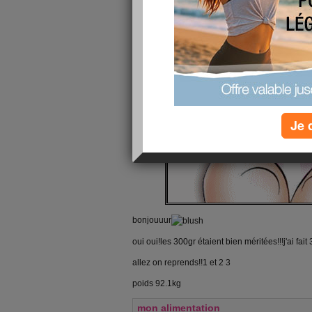
Je 
bonjouuur
oui oui!les 300gr étaient bien méritées!!!j'ai fait
allez on reprends!!1 et 2 3
poids 92.1kg
mon alimentation