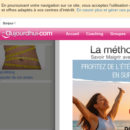
En poursuivant votre navigation sur ce site, vous acceptez l'utilisati
et offres adaptés à vos centres d'intérêt.
En savoir plus et gérer ces 
Bonjour !
Accueil
Coaching
Groupes
Accueil
>
espaces
>
farah0028
> j7 sema
oups )
Blog de farah0
profil
blog
aide blog
ajouter de vos amies
j7 semaine4 (pesé
+300g oups )
publié le 12/10/2012 à 14:38