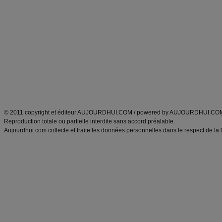
Minceur
Recette cuisine
exercices physiques
recette facile
produits minceur
Recette poulet
Tags
:
ventre plat
|
maigrir des fesses
|
abdominaux
|
régime américain
|
régime mayo
|
Découvrez aussi
:
exercices abdominaux
|
recette wok
|
ANXA Partenaires
:
Recette
de cuisine |
Recette cuisine
|
© 2011 copyright et éditeur AUJOURDHUI.COM / powered by AUJOURDHUI.CO
Reproduction totale ou partielle interdite sans accord préalable.
Aujourdhui.com collecte et traite les données personnelles dans le respect de la 