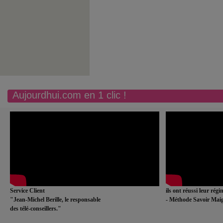
Aujourdhui.com en 1 clic !
Service Client
ils ont réussi leur rég
"Jean-Michel Berille, le responsable
- Méthode Savoir Maig
des télé-conseillers."