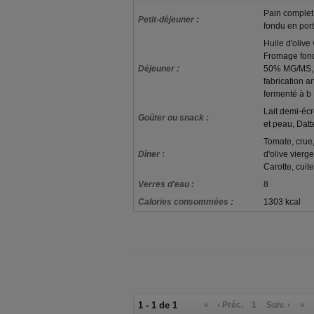
Pain complet,
Petit-déjeuner :
fondu en po
Huile d'olive
Fromage fond
Déjeuner :
50% MG/MS, O
fabrication ar
fermenté à b
Lait demi-éc
Goûter ou snack :
et peau, Datt
Tomate, crue,
Dîner :
d'olive vierge
Carotte, cuite
Verres d'eau :
8
Calories consommées :
1303 kcal
1 - 1 de 1
«
‹ Préc.
1
Suiv. ›
»