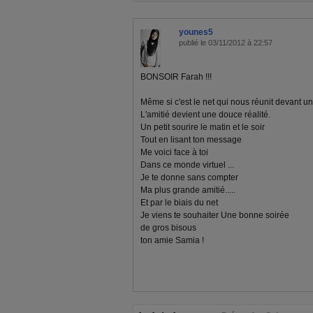
younes5
publié le 03/11/2012 à 22:57
BONSOIR Farah !!!
Même si c'est le net qui nous réunit devant un
L'amitié devient une douce réalité.
Un petit sourire le matin et le soir
Tout en lisant ton message
Me voici face à toi
Dans ce monde virtuel ...
Je te donne sans compter
Ma plus grande amitié.....
Et par le biais du net
Je viens te souhaiter Une bonne soirée
de gros bisous
ton amie Samia !