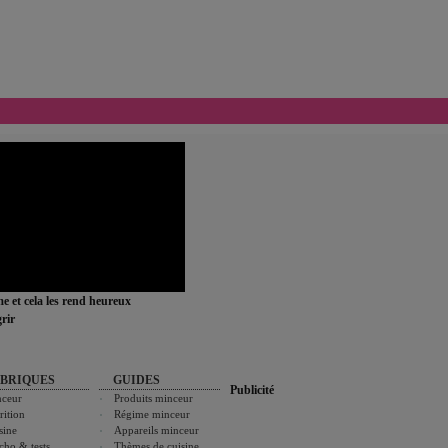
ime et cela les rend heureux
rir
BRIQUES
GUIDES
Publicité
ceur
Produits minceur
rition
Régime minceur
sine
Appareils minceur
cho & tests
Thèmes de cuisine