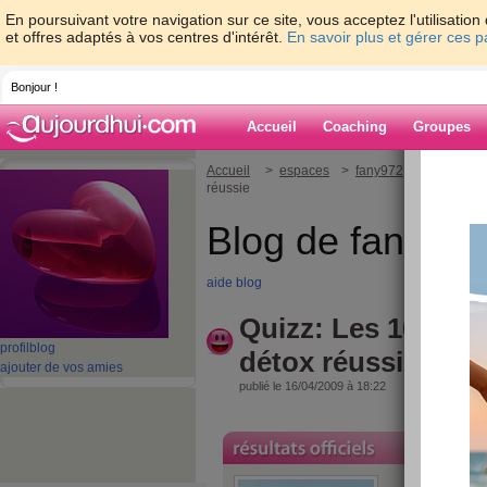
En poursuivant votre navigation sur ce site, vous acceptez l'utilisati
et offres adaptés à vos centres d'intérêt.
En savoir plus et gérer ces 
Bonjour !
Accueil
Coaching
Groupes
Accueil
>
espaces
>
fany972
> Quizz: Les
réussie
Blog de fany97
aide blog
Quizz: Les 10 ast
profil
blog
détox réussie
ajouter de vos amies
publié le 16/04/2009 à 18:22