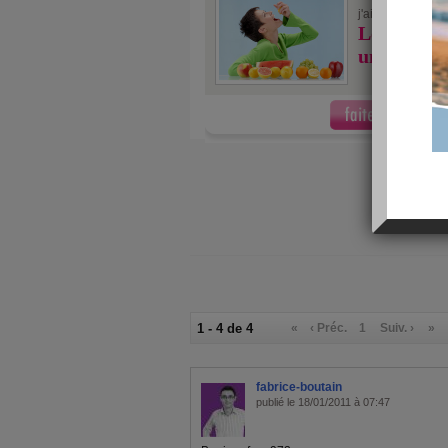
10/10
j'ai fait
Les 10 ast
une détox 
1 - 4 de 4
«
‹ Préc.
1
Suiv. ›
»
fabrice-boutain
publié le 18/01/2011 à 07:47