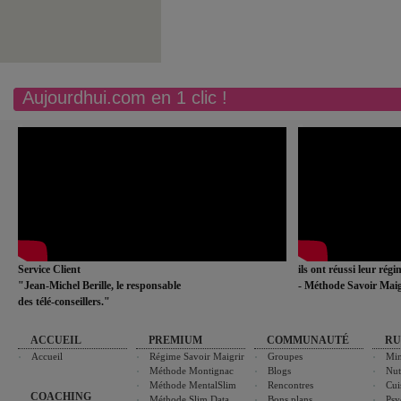
Aujourdhui.com en 1 clic !
Service Client
ils ont réussi leur rég
"Jean-Michel Berille, le responsable
- Méthode Savoir Maig
des télé-conseillers."
ACCUEIL
PREMIUM
COMMUNAUTÉ
RU
Accueil
Régime Savoir Maigrir
Groupes
Min
Méthode Montignac
Blogs
Nut
Méthode MentalSlim
Rencontres
Cui
COACHING
Méthode Slim Data
Bons plans
Psy