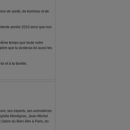
eine de santé, de bonheur et de
cellente année 2010 ainsi que nos
 même temps que toute notre
spère que tu posteras toi aussi tes
i et à ta famille.
com, ses experts, ses animatrices
Sybille Montignac, Jean-Michel
u Salon du Bien-être à Paris, du