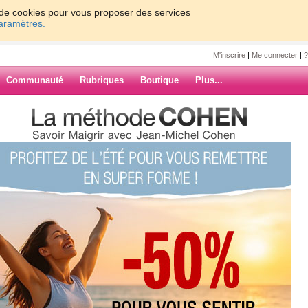
on de cookies pour vous proposer des services
paramètres.
M'inscrire
|
Me connecter
|
?
Communauté
Rubriques
Boutique
Plus...
 10 astuces pour une détox
2
uces pour une
ARCHIVES