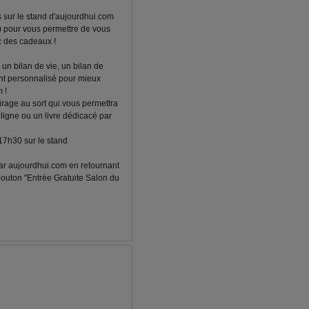
sur le stand d'aujourdhui.com
e) pour vous permettre de vous
ec des cadeaux !
un bilan de vie, un bilan de
t personnalisé pour mieux
 !
irage au sort qui vous permettra
igne ou un livre dédicacé par
 17h30 sur le stand
 par aujourdhui.com en retournant
 bouton "Entrée Gratuite Salon du