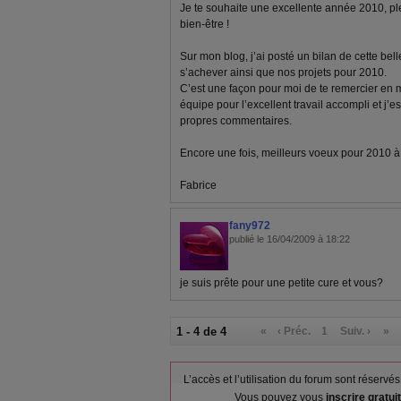
Je te souhaite une excellente année 2010, pl
bien-être !
Sur mon blog, j’ai posté un bilan de cette bel
s’achever ainsi que nos projets pour 2010.
C’est une façon pour moi de te remercier en
équipe pour l’excellent travail accompli et j’e
propres commentaires.
Encore une fois, meilleurs voeux pour 2010 à to
Fabrice
fany972
publié le 16/04/2009 à 18:22
je suis prête pour une petite cure et vous?
1 - 4 de 4
«
‹ Préc.
1
Suiv. ›
»
L’accès et l’utilisation du forum sont réser
Vous pouvez vous
inscrire gratu