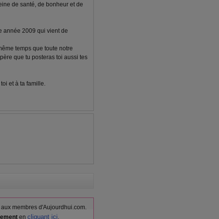
eine de santé, de bonheur et de
le année 2009 qui vient de
 même temps que toute notre
spère que tu posteras toi aussi tes
i et à ta famille.
vés aux membres d'Aujourdhui.com.
cliquant ici
itement
en
.