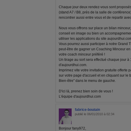
Chaque jour deux rendez-vous sont proposés 
(stand A7 / B8, près de la salle de conférenc
rencontrer aussi entre vous et de repartir av
Nous vous offrons sur place un bilan minceur, 
conseil en image ou bien un accompagnemen
utiliser les applications du site aujourdhui.com
Vous pourrez aussi participer à notre Grand T
peut-être de gagner un Coaching Minceur en l
votre coach minceur préféré !
Un tirage au sort sera effectué chaque jour à
d'aujourdhui.com.
Imprimez vite votre invitation gratuite offerte
sur votre page d'accueil et en cliquant sur le
Bien-être" dans le menu de gauche.
D'ici là, prenez bien soin de vous !
L'équipe d'aujourdhui.com
fabrice-boutain
publié le 06/01/2010 à 02:34
Bonjour fany972,