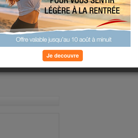
au quizz
uces pour
réussie
»
plus de quizz
Je decouvre
(4) commentaires