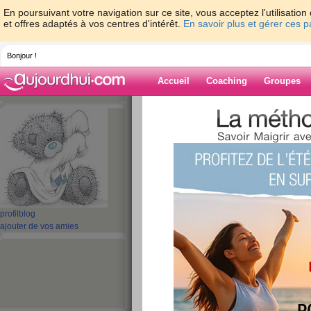
En poursuivant votre navigation sur ce site, vous acceptez l'utilisati
et offres adaptés à vos centres d'intérêt.
En savoir plus et gérer ces 
Bonjour !
Accueil
Coaching
Groupes
Accueil
>
espaces
>
fanfan44
> dégoutée..
Blog de fanfan4
aide blog
dégoutée........
profil
blog
publié le 16/06/2007 à 13:45
ajouter de vos amies