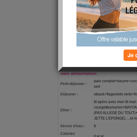
Bon, bein, j'suis dégoutée, j'ai pas perdu un gr
chéri non + ne comprends pas il trouvait que j'
petit peu). Du coup ça m'a bien navré, mais tant 
continuer, persévérance va devenir mon 2ème pr
Enfin, ce week-end, malheureusement, le régime
famille oblige. Demain, fête des pères chez pap
soeurs, mais bon il faut aussi vivre. Je vais essa
même.*
Je 
J'ai reçu la cassette de jane fonda (abdos fess
conseillé, maintenant à moi de jouer.................
mon alimentation
pain complet+beurre+con
Petit-déjeuner :
vert
Déjeuner :
steack+flageolets verts+
tit apéro avec mon tit mari
courgettes/surimi+M
Dîner :
(PAS ALLEGE DU TOUT
JETTE L'EPONGE).....et me
Verres d'eau :
6
Calories
0 kcal