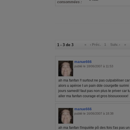
consommées :
1 - 3 de 3
«
‹ Préc.
1
Suiv. ›
»
manue666
publié le 18/06/2007 à 11:53
ah ma fanfan !! surtout ne pas culpabiliser car
alors u apéroe t un pain dde courgette surimi 
jours samedi! faut pas non plus te priver car t
aller ma fanfan courage et gros bisouxxxxxx!
manue666
publié le 16/06/2007 à 18:38
ah ma fanfan t'inquiète pô des fois t'as pas 