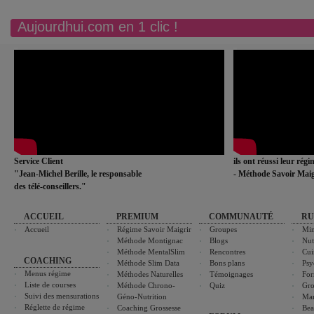
Aujourdhui.com en 1 clic !
Service Client
ils ont réussi leur rég
"Jean-Michel Berille, le responsable
- Méthode Savoir Maig
des télé-conseillers."
ACCUEIL
PREMIUM
COMMUNAUTÉ
RU
Accueil
Régime Savoir Maigrir
Groupes
Min
Méthode Montignac
Blogs
Nut
Méthode MentalSlim
Rencontres
Cui
COACHING
Méthode Slim Data
Bons plans
Psy
Menus régime
Méthodes Naturelles
Témoignages
For
Liste de courses
Méthode Chrono-
Quiz
Gro
Suivi des mensurations
Géno-Nutrition
Ma
Réglette de régime
Coaching Grossesse
Bea