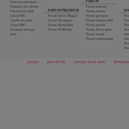
FORUM
Exercices physiques
Compteur de calories
Forum minceur
FORUM PREMIUM
DO
Calcul poids idéal
Forum cuisine
Calcul IMC
Forum Savoir Maigrir
Forum grossesse
Dos
Courbe de poids
Forum Montignac
Forum maman bébé
Dos
Calcul IMG
Forum MentalSlim
Forum psycho
Dos
Grossesse mois par
Forum SLIM data
Forum forme santé
Dos
mois
Forum beauté
san
Forum communauté
Dos
Dos
Dos
accueil
plan du site
envoyer à une amie
témoigna
Forum minceur
Forum cuisine
Commencer un régime
boissons, vins et cocktails
Alimentation équilibrée et nutrition
astuces et bons plans
Minceur
Recette cuisine
exercices physiques
recette facile
produits minceur
Recette poulet
Tags
:
ventre plat
|
maigrir des fesses
|
abdominaux
|
régime américain
|
régime mayo
|