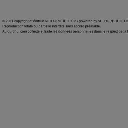
Découvrez aussi
:
exercices abdominaux
|
recette wok
|
ANXA Partenaires
:
Recette
de cuisine |
Recette cuisine
|
© 2011 copyright et éditeur AUJOURDHUI.COM / powered by AUJOURDHUI.CO
Reproduction totale ou partielle interdite sans accord préalable.
Aujourdhui.com collecte et traite les données personnelles dans le respect de la 