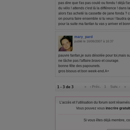
pas dire que t'as pas coulé ou fondu ! déjà t'a
du vélo ! attends c'est là la différence ! dans la 
alors t'as acheté la cassette de jane fonda ? 
on pourra faire ensemble si tu veux ! faudra 
pour la suite ma fanfan tu vas y arriver et bon
mary_pard
publié le 16/06/2007 à 16:37
pauvre fanfan,je suis désolée pour toi,mais s
ne lâche pas l'affaire.bravo et courage.
bonne fête des papounets.
gros bisous et bon week-end.A+
1 - 3 de 3
«
‹ Préc.
1
Suiv. ›
»
L’accès et l’utilisation du forum sont réser
Vous pouvez vous
inscrire gratu
Si vous êtes déjà membre, co