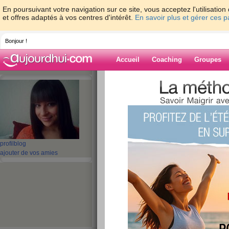
En poursuivant votre navigation sur ce site, vous acceptez l'utilisati
et offres adaptés à vos centres d'intérêt.
En savoir plus et gérer ces 
Bonjour !
Accueil
Coaching
Groupes
Accueil
>
espaces
>
fanette8
> Challeng
Blog de fanette
aide blog
Challenge TRIMA
profil
blog
ajouter de vos amies
publié le 01/10/2012 à 12:26
Bonjour a toutes!
Ma copines
***isablues***
m'a parler de ce défi, e
"CHALLENGE TRIMAMAN, l'équipe des champ
participer!