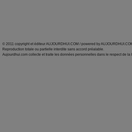
produits minceur
Recette poulet
Tags
:
ventre plat
|
maigrir des fesses
|
abdominaux
|
régime américain
|
régime mayo
|
Découvrez aussi
:
exercices abdominaux
|
recette wok
|
ANXA Partenaires
:
Recette
de cuisine |
Recette cuisine
|
© 2011 copyright et éditeur AUJOURDHUI.COM / powered by AUJOURDHUI.CO
Reproduction totale ou partielle interdite sans accord préalable.
Aujourdhui.com collecte et traite les données personnelles dans le respect de la 