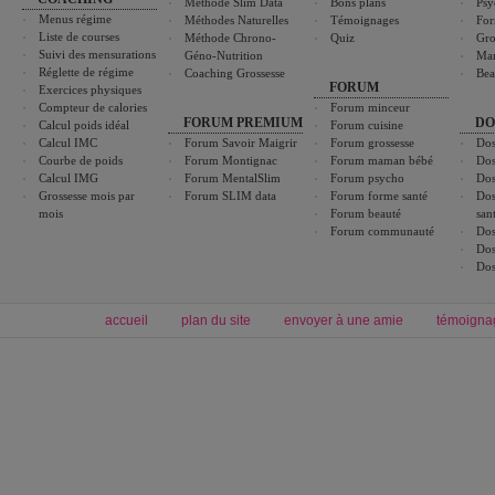
Méthode Slim Data
Bons plans
Psy
Menus régime
Méthodes Naturelles
Témoignages
For
Liste de courses
Méthode Chrono-
Quiz
Gro
Suivi des mensurations
Géno-Nutrition
Ma
Réglette de régime
Coaching Grossesse
Bea
FORUM
Exercices physiques
Compteur de calories
Forum minceur
FORUM PREMIUM
DO
Calcul poids idéal
Forum cuisine
Calcul IMC
Forum Savoir Maigrir
Forum grossesse
Dos
Courbe de poids
Forum Montignac
Forum maman bébé
Dos
Calcul IMG
Forum MentalSlim
Forum psycho
Dos
Grossesse mois par
Forum SLIM data
Forum forme santé
Dos
mois
Forum beauté
san
Forum communauté
Dos
Dos
Dos
accueil
plan du site
envoyer à une amie
témoigna
Forum minceur
Forum cuisine
Commencer un régime
boissons, vins et cocktails
Alimentation équilibrée et nutrition
astuces et bons plans
Minceur
Recette cuisine
exercices physiques
recette facile