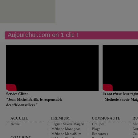
Aujourdhui.com en 1 clic !
Service Client
ils ont réussi leur rég
"Jean-Michel Berille, le responsable
- Méthode Savoir Maig
des télé-conseillers."
ACCUEIL
PREMIUM
COMMUNAUTÉ
RU
Accueil
Régime Savoir Maigrir
Groupes
Min
Méthode Montignac
Blogs
Nut
Méthode MentalSlim
Rencontres
Cui
COACHING