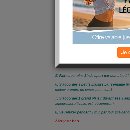
C'est en 3 semaines et il y a quelques commandeman
1)
Mettre de côté LA BALANCE et le METRE
SEMAINES !
(défi inspiré du défi félinecabotine
2)
Boire plus de 2.5L d'eau par jour
, thé, tisa
que les verres d'eau du repas comptent.
3)
Manger 3 fruits et légumes DIFFERENTS pa
Je 
midi et le soir, ça compte que pour 1, ok?
4)
Partager au moins 3 recettes avec photo s
semaines
.
5)
Faire au moins 3h de sport par semaine
(du
6)
S'accorder 3 petits plaisirs
par semaine
(li
météo/ prendre du temps pour soi...)
7)
S'accorder 1 grand plaisir durant ses 3 s
amoureux,coiffeuse, esthéticienne....)
8)
Se relaxer pendant 3 min par jour
(s'aider d
Aller je me lance!