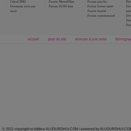
Calcul IMG
Forum MentalSlim
Forum psycho
Dos
Grossesse mois par
Forum SLIM data
Forum forme santé
Dos
mois
Forum beauté
san
Forum communauté
Dos
Dos
Dos
accueil
plan du site
envoyer à une amie
témoigna
Forum minceur
Forum cuisine
Commencer un régime
boissons, vins et cocktails
Alimentation équilibrée et nutrition
astuces et bons plans
Minceur
Recette cuisine
exercices physiques
recette facile
produits minceur
Recette poulet
Tags
:
ventre plat
|
maigrir des fesses
|
abdominaux
|
régime américain
|
régime mayo
|
Découvrez aussi
:
exercices abdominaux
|
recette wok
|
ANXA Partenaires
:
Recette
de cuisine |
Recette cuisine
|
© 2011 copyright et éditeur AUJOURDHUI.COM / powered by AUJOURDHUI.CO