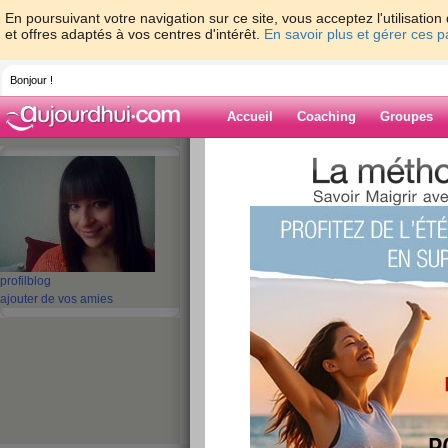
En poursuivant votre navigation sur ce site, vous acceptez l'utilisati
et offres adaptés à vos centres d'intérêt.
En savoir plus et gérer ces 
Bonjour !
Accueil
Coaching
Groupes
Accueil
>
espaces
>
fanette8
> 20/09
Blog de fanette
aide blog
20/09
profil
blog
ajouter de vos amies
publié le 20/09/2012 à 09:48
Salut les filles!
Alors au menu aujourd'hui:
Matin: un bol de miel pops avec du lait, un café a