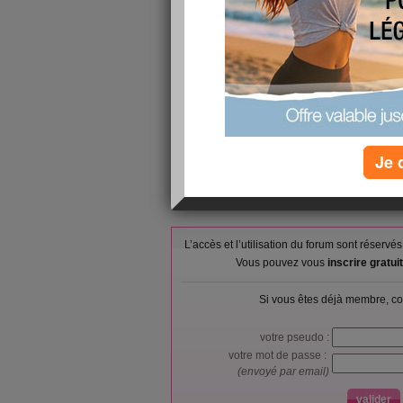
Midi: salade verte et betterave, purée maison, blan
vanille 20%mg
Soir: salade verte, pavé de saumon, compote
Je vais essayé de ne manger que ça!!! ET RIEN 
Bonne journéé a vous toute
Bisous Bisous
Je 
L’accès et l’utilisation du forum sont réser
Vous pouvez vous
inscrire gratu
Si vous êtes déjà membre, co
votre pseudo :
votre mot de passe :
(envoyé par email)