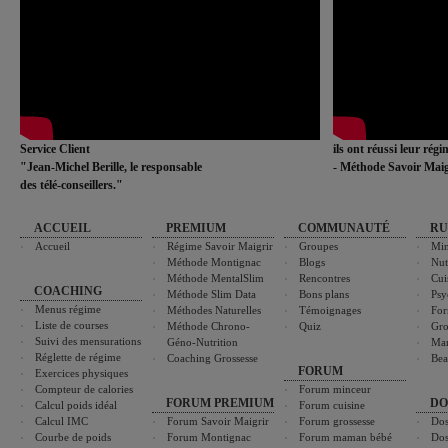
Service Client
ils ont réussi leur rég
"Jean-Michel Berille, le responsable
- Méthode Savoir Maig
des télé-conseillers."
ACCUEIL
PREMIUM
COMMUNAUTÉ
RU
Accueil
Régime Savoir Maigrir
Groupes
Min
Méthode Montignac
Blogs
Nut
Méthode MentalSlim
Rencontres
Cui
COACHING
Méthode Slim Data
Bons plans
Psy
Menus régime
Méthodes Naturelles
Témoignages
For
Liste de courses
Méthode Chrono-
Quiz
Gro
Suivi des mensurations
Géno-Nutrition
Ma
Réglette de régime
Coaching Grossesse
Bea
FORUM
Exercices physiques
Compteur de calories
Forum minceur
FORUM PREMIUM
DO
Calcul poids idéal
Forum cuisine
Calcul IMC
Forum Savoir Maigrir
Forum grossesse
Dos
Courbe de poids
Forum Montignac
Forum maman bébé
Dos