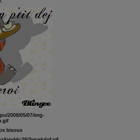
.
ros bisous