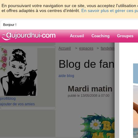
En poursuivant votre navigation sur ce site, vous acceptez l'utilisati
et offres adaptés à vos centres d'intérêt.
En savoir plus et gérer ces 
Bonjour !
Accueil
Coaching
Groupes
Accueil
>
espaces
>
fandeteloche
> Mardi
Blog de fandete
aide blog
Mardi matin
publié le 13/05/2008 à 07:00
profil
blog
ajouter de vos amies