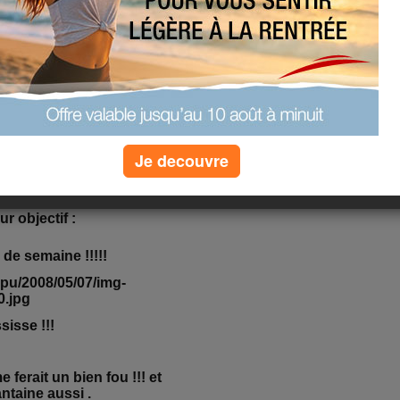
s bonnes habitudes :
inissent pas. Je hais les
s fériés !!!
Je decouvre
mmence véritablement
r objectif :
 de semaine !!!!!
ssisse !!!
ferait un bien fou !!! et
ntaine aussi .