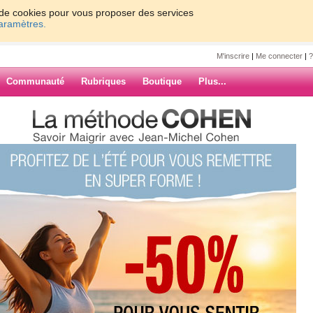
on de cookies pour vous proposer des services
paramètres.
M'inscrire
|
Me connecter
|
?
Communauté
Rubriques
Boutique
Plus...
 matin
loche
ARCHIVES