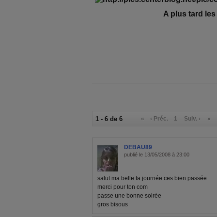
A plus tard le
1 - 6 de 6
«
‹ Préc.
1
Suiv. ›
»
DEBAU89
publié le 13/05/2008 à 23:00
salut ma belle ta journée ces bien passée
merci pour ton com
passe une bonne soirée
gros bisous