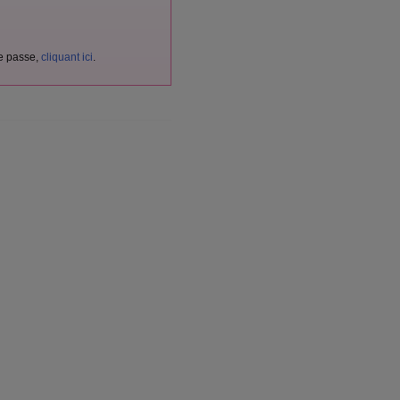
de passe,
cliquant ici
.