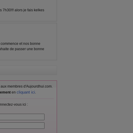
7h30!!! alors je fais kelkes
es commence et nos bonne
souhaite de passer une bonne
vés aux membres d'Aujourdhui.com.
cliquant ici
itement
en
.
nnectez-vous ici :