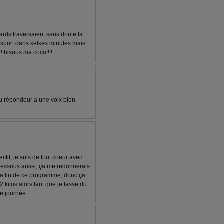
nards traversaient sans doute la
 de sport dans kelkes minutes mais
e! bisous ma coco!!!!
u répondeur a une voix bien
ectif, je suis de tout coeur avec
 dessous aussi, ça me redonnerais
i la fin de ce programme, donc ça
2 kilos alors faut que je fasse du
ne journée