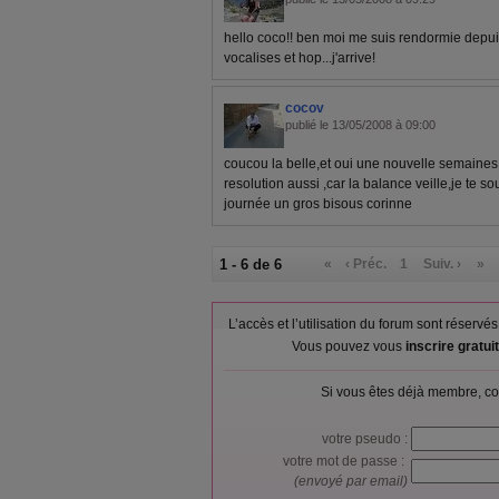
hello coco!! ben moi me suis rendormie depuis 
vocalises et hop...j'arrive!
cocov
publié le 13/05/2008 à 09:00
coucou la belle,et oui une nouvelle semain
resolution aussi ,car la balance veille,je te 
journée un gros bisous corinne
1 - 6 de 6
«
‹ Préc.
1
Suiv. ›
»
L’accès et l’utilisation du forum sont réser
Vous pouvez vous
inscrire gratu
Si vous êtes déjà membre, co
votre pseudo :
votre mot de passe :
(envoyé par email)