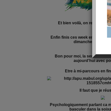
Et bien voilà, on reprend le
Enfin finis ces week end qui ne f
dimanches et les jour
Bon pour moi, la semaine co
aujourd'hui avec pou
Etre à mi-parcours en fin
Il faut que je réu
Psychologiquement parlant ca me 
basculer dans la soixa