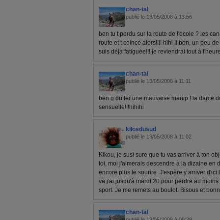
chan-tal
publié le 13/05/2008 à 13:56
ben tu t perdu sur la route de l'école ? les ca
route et t coincé alors!!!! hihi !! bon, un peu
suis déjà fatiguée!!! je reviendrai tout à l'heur
chan-tal
publié le 13/05/2008 à 11:11
ben g du fer une mauvaise manip ! la dame d
sensuelle!!!hihihi
kilosdusud
publié le 13/05/2008 à 11:02
Kikou, je susi sure que tu vas arriver à ton obj
toi, moi j'aimerais descendre à la dizaine en
encore plus le sourire. J'espère y arriver d'ic
va j'ai jusqu'à mardi 20 pour perdre au moins 
sport. Je me remets au boulot. Bisous et bon
chan-tal
publié le 13/05/2008 à 09:29