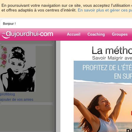
En poursuivant votre navigation sur ce site, vous acceptez l'utilisati
et offres adaptés à vos centres d'intérêt.
En savoir plus et gérer ces 
Bonjour !
Accueil
Coaching
Groupes
Accueil
>
espaces
>
fandeteloche
> Et ce s
Blog de fandete
aide blog
Et ce soir ....
publié le 23/04/2008 à 20:17
profil
blog
ajouter de vos amies