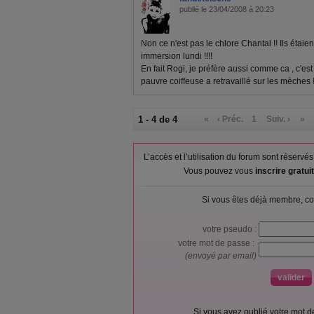
publié le 23/04/2008 à 20:23
Non ce n'est pas le chlore Chantal !! Ils éta
immersion lundi !!!!
En fait Rogi, je préfère aussi comme ca , c'est
pauvre coiffeuse a retravaillé sur les mèches !
1 - 4 de 4
«
‹ Préc.
1
Suiv. ›
»
L’accès et l’utilisation du forum sont réser
Vous pouvez vous
inscrire gratu
Si vous êtes déjà membre, co
votre pseudo :
votre mot de passe :
(envoyé par email)
Si vous avez oublié votre mot 