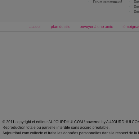
Forum communauté
Dos
Dos
Dos
accueil
plan du site
envoyer à une amie
témoigna
Forum minceur
Forum cuisine
Commencer un régime
boissons, vins et cocktails
Alimentation équilibrée et nutrition
astuces et bons plans
Minceur
Recette cuisine
exercices physiques
recette facile
produits minceur
Recette poulet
Tags
:
ventre plat
|
maigrir des fesses
|
abdominaux
|
régime américain
|
régime mayo
|
Découvrez aussi
:
exercices abdominaux
|
recette wok
|
ANXA Partenaires
:
Recette
de cuisine |
Recette cuisine
|
© 2011 copyright et éditeur AUJOURDHUI.COM / powered by AUJOURDHUI.CO
Reproduction totale ou partielle interdite sans accord préalable.
Aujourdhui.com collecte et traite les données personnelles dans le respect de la 