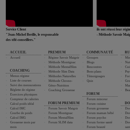
Service Client
ils ont réussi leur rég
"Jean-Michel Berille, le responsable
- Méthode Savoir Maig
des télé-conseillers."
ACCUEIL
PREMIUM
COMMUNAUTÉ
RU
Accueil
Régime Savoir Maigrir
Groupes
Min
Méthode Montignac
Blogs
Nut
Méthode MentalSlim
Rencontres
Cui
COACHING
Méthode Slim Data
Bons plans
Psy
Menus régime
Méthodes Naturelles
Témoignages
For
Liste de courses
Méthode Chrono-
Quiz
Gro
Suivi des mensurations
Géno-Nutrition
Ma
Réglette de régime
Coaching Grossesse
Bea
FORUM
Exercices physiques
Compteur de calories
Forum minceur
FORUM PREMIUM
DO
Calcul poids idéal
Forum cuisine
Calcul IMC
Forum Savoir Maigrir
Forum grossesse
Dos
Courbe de poids
Forum Montignac
Forum maman bébé
Dos
Calcul IMG
Forum MentalSlim
Forum psycho
Dos
Grossesse mois par
Forum SLIM data
Forum forme santé
Dos
mois
Forum beauté
san