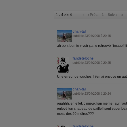
1 - 4 de 4
«
‹ Préc.
1
Suiv. ›
»
chan-tal
publié le 23/04/2008 à 20:45
ah bon, ben je v voir ça...g retrouvé l'image!! f
fandeteloche
publié le 23/04/2008 à 20:25
Une erreur de touches !! j'en ai envoyé un au
chan-tal
publié le 23/04/2008 à 20:24
ouahhh, en effet, c mieux kan même ! sur l'autr
enlevé ton chapeau de paille!! sont super beaux
mess des 50 mètres???
fandeteloche