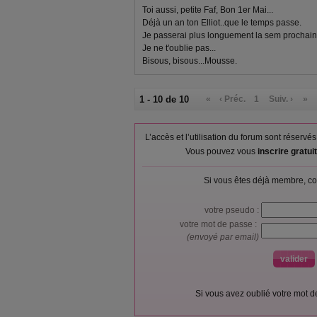
Toi aussi, petite Faf, Bon 1er Mai...
Déjà un an ton Elliot..que le temps passe.
Je passerai plus longuement la sem prochain
Je ne t'oublie pas...
Bisous, bisous...Mousse.
1 - 10 de 10
«
‹ Préc.
1
Suiv. ›
»
L’accès et l’utilisation du forum sont réser
Vous pouvez vous
inscrire gratu
Si vous êtes déjà membre, co
votre pseudo :
votre mot de passe :
(envoyé par email)
Si vous avez oublié votre mot 