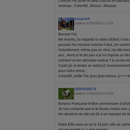
Coucou Faf, juste un petit coucou en passant.
revenue...A bientôt...Bisous...Mousse.
mousse9
publié le 07/05/2010 à 17:01
Bonsoir Faf,
Me revoilà, j'ai regardé la vidéo d'Elliot, il est
pouvais me mouvoir comme il faut, j'en aimera
Actuellement, même pas en rêve; j'ai été m
ans...Alors je te dis pas si je lui impose un étra
omment va ton adorable maéva ? tu as les ré
A part çà, le temps se radoucit, heureusement.
pour notre moral..;
A bientôt, petite Faf, gros gros bisous, à+++
GERVAISE74
publié le 01/05/2010 à 14:52
Bonjour Françoise et Bon anniversaire à Eliott
Je suis contente que tu te fasses moins rare, 
ton absence du site est dû à un manque de te
Notre Elfie aura un an le 18 juin, elle se cal
encore parfait il y a des progrès...