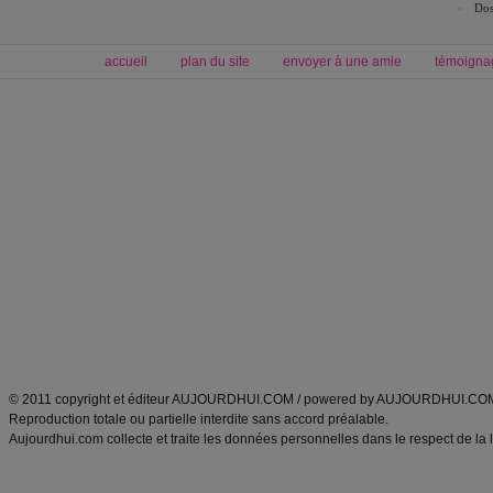
Dos
accueil
plan du site
envoyer à une amie
témoigna
Forum minceur
Forum cuisine
Commencer un régime
boissons, vins et cocktails
Alimentation équilibrée et nutrition
astuces et bons plans
Minceur
Recette cuisine
exercices physiques
recette facile
produits minceur
Recette poulet
Tags
:
ventre plat
|
maigrir des fesses
|
abdominaux
|
régime américain
|
régime mayo
|
Découvrez aussi
:
exercices abdominaux
|
recette wok
|
ANXA Partenaires
:
Recette
de cuisine |
Recette cuisine
|
© 2011 copyright et éditeur AUJOURDHUI.COM / powered by AUJOURDHUI.CO
Reproduction totale ou partielle interdite sans accord préalable.
Aujourdhui.com collecte et traite les données personnelles dans le respect de la 