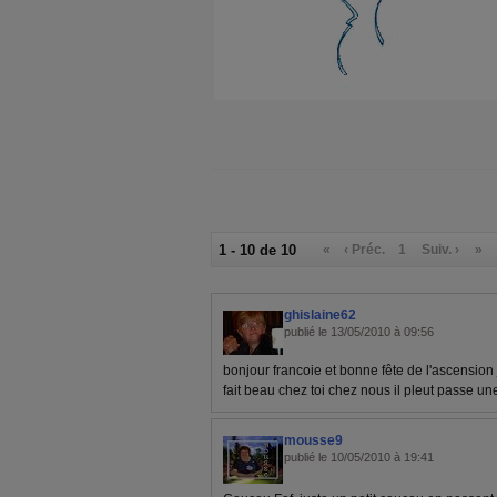
1 - 10 de 10
«
‹ Préc.
1
Suiv. ›
»
ghislaine62
publié le 13/05/2010 à 09:56
bonjour francoie et bonne fête de l'ascension j
fait beau chez toi chez nous il pleut passe u
mousse9
publié le 10/05/2010 à 19:41