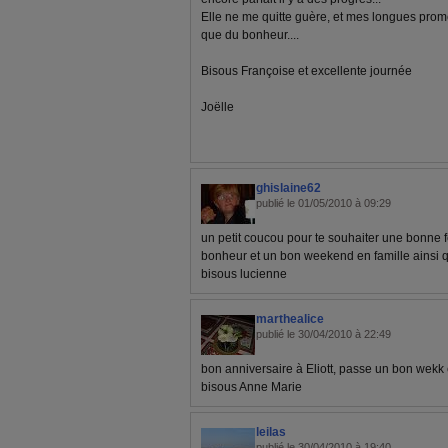
Elle ne me quitte guère, et mes longues pr
que du bonheur....
Bisous Françoise et excellente journée
Joëlle
ghislaine62
publié le 01/05/2010 à 09:29
un petit coucou pour te souhaiter une bonne
bonheur et un bon weekend en famille ainsi q
bisous lucienne
marthealice
publié le 30/04/2010 à 22:49
bon anniversaire à Eliott, passe un bon wekk
bisous Anne Marie
leilas
publié le 30/04/2010 à 19:40