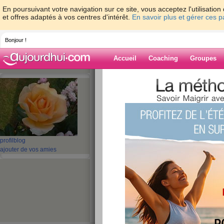
En poursuivant votre navigation sur ce site, vous acceptez l'utilisati
et offres adaptés à vos centres d'intérêt.
En savoir plus et gérer ces 
Bonjour !
Accueil
Coaching
Groupes
Accueil
>
espaces
>
faf51
> Bon Anniversa
Blog de faf51
aide blog
Bon Anniversaire E
profil
blog
ajouter de vos amies
publié le 30/04/2010 à 14:55