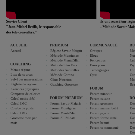
Service Client
ils ont réussi leur rég
"Jean-Michel Berille, le responsable
- Méthode Savoir Maig
des télé-conseillers."
ACCUEIL
PREMIUM
COMMUNAUTÉ
RU
Accueil
Régime Savoir Maigrir
Groupes
Min
Méthode Montignac
Blogs
Nut
Méthode MentalSlim
Rencontres
Cui
COACHING
Méthode Slim Data
Bons plans
Psy
Menus régime
Méthodes Naturelles
Témoignages
For
Liste de courses
Méthode Chrono-
Quiz
Gro
Suivi des mensurations
Géno-Nutrition
Ma
Réglette de régime
Coaching Grossesse
Bea
FORUM
Exercices physiques
Compteur de calories
Forum minceur
FORUM PREMIUM
DO
Calcul poids idéal
Forum cuisine
Calcul IMC
Forum Savoir Maigrir
Forum grossesse
Dos
Courbe de poids
Forum Montignac
Forum maman bébé
Dos
Calcul IMG
Forum MentalSlim
Forum psycho
Dos
Grossesse mois par
Forum SLIM data
Forum forme santé
Dos
mois
Forum beauté
san
Forum communauté
Dos
Dos