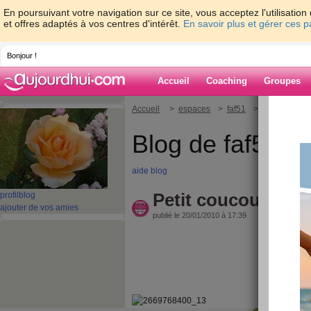
En poursuivant votre navigation sur ce site, vous acceptez l'utilisati
et offres adaptés à vos centres d'intérêt.
En savoir plus et gérer ces 
Bonjour !
Accueil
Coaching
Groupes
Accueil
>
espaces
>
faf51
> Petit coucou 
Blog de faf51
aide blog
Petit coucou du me
profil
blog
ajouter de vos amies
publié le 20/01/2010 à 17:39