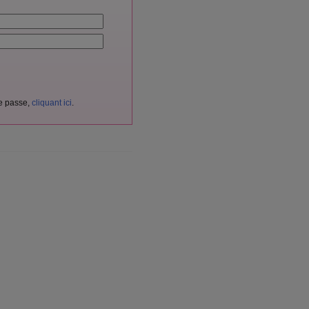
de passe,
cliquant ici
.