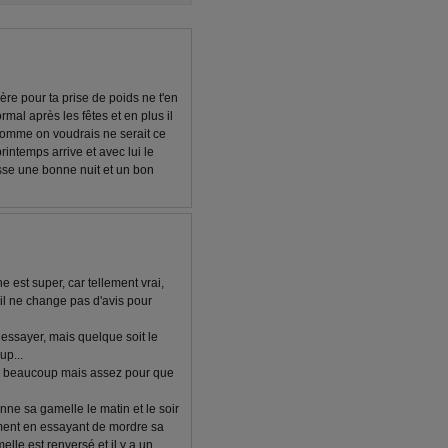
ère pour ta prise de poids ne t'en
ormal après les fêtes et en plus il
comme on voudrais ne serait ce
intemps arrive et avec lui le
asse une bonne nuit et un bon
 est super, car tellement vrai,
 il ne change pas d'avis pour
s essayer, mais quelque soit le
up...
pas beaucoup mais assez pour que
nne sa gamelle le matin et le soir
ment en essayant de mordre sa
lle est renversé et il y a un