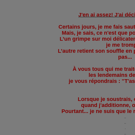
J'en ai assez! J'ai déc
Certains jours, je me fais sa
Mais, je sais, ce n'est que 
L’un grimpe sur moi délicate
je me tromp
L’autre retient son souffle en
pas...
À vous tous qui me trai
les lendemains de
je vous répondrais : "T'a
Lorsque je soustrais, 
quand j'additionne, 
Pourtant... je ne suis que l
..
..
.
..