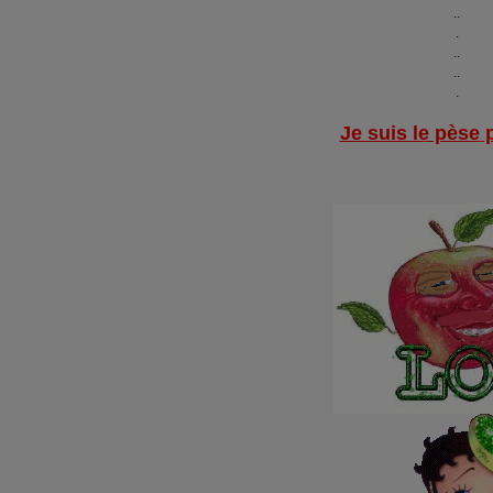
..
.
..
..
.
Je suis le pèse