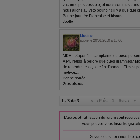
vacarme pas possible, et nous sommes dans 
nous allons au véto pour oir s'il y a quelque ch
Bonne journée Françoise et bisous
Joëlle
bledine
publié le 20/01/2010 à 18:00
MDR... Super, "La complainte du pèse-personn
As-tu réussi à perdre quelques grammes? Moi, 
de reperdre les kgs de fin d'année...Et c'est 
motiver....
Bonne soirée.
Gros bisous
1 - 3 de 3
«
‹ Préc.
1
Suiv. ›
»
L’accès et l’utilisation du forum sont réser
Vous pouvez vous
inscrire gratu
Si vous êtes déjà membre, co