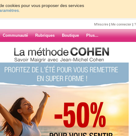
on de cookies pour vous proposer des services
paramètres.
M'inscrire
|
Me connecter
|
?
Communauté
Rubriques
Boutique
Plus...
du mercredi...
rcredi...
ARCHIVES