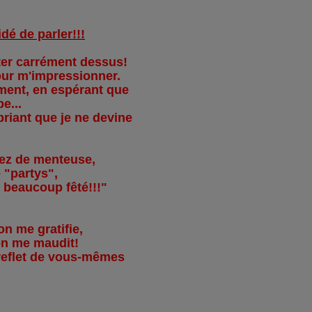
idé de parler!!!
uter carrément dessus!
pour m'impressionner.
ment, en espérant que
e...
 priant que je ne devine
tez de menteuse,
 "partys",
s beaucoup fêté!!!"
on me gratifie,
on me maudit!
e reflet de vous-mêmes