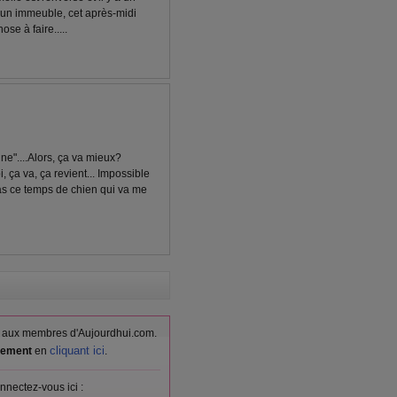
un immeuble, cet après-midi
ose à faire.....
e"....Alors, ça va mieux?
ça va, ça revient... Impossible
pas ce temps de chien qui va me
vés aux membres d'Aujourdhui.com.
cliquant ici
itement
en
.
nnectez-vous ici :