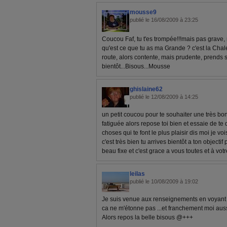
mousse9
publié le 16/08/2009 à 23:25
Coucou Faf, tu t'es trompée!!!mais pas grave, m
qu'est ce que tu as ma Grande ? c'est la Chal
route, alors contente, mais prudente, prends so
bientôt...Bisous...Mousse
ghislaine62
publié le 12/08/2009 à 14:25
un petit coucou pour te souhaiter une très bo
fatiguée alors repose toi bien et essaie de te 
choses qui te font le plus plaisir dis moi je 
c'est très bien tu arrives bientôt a ton objecti
beau fixe et c'est grace a vous toutes et à vot
leilas
publié le 10/08/2009 à 19:02
Je suis venue aux renseignements en voyant le t
ca ne m'étonne pas ...et franchement moi aussi 
Alors repos la belle bisous @+++