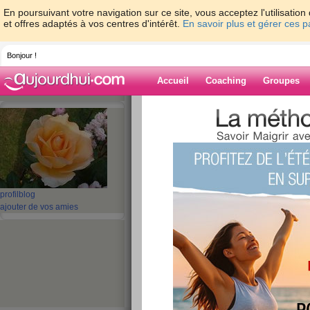
En poursuivant votre navigation sur ce site, vous acceptez l'utilisati
et offres adaptés à vos centres d'intérêt.
En savoir plus et gérer ces 
Bonjour !
Accueil
Coaching
Groupes
Accueil
>
espaces
>
faf51
> Petit message.
Blog de faf51
aide blog
Petit message...Je
profil
blog
ajouter de vos amies
pas...
publié le 10/08/2009 à 14:31