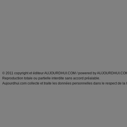
Commencer un régime
boissons, vins et cocktails
Alimentation équilibrée et nutrition
astuces et bons plans
Minceur
Recette cuisine
exercices physiques
recette facile
produits minceur
Recette poulet
Tags
:
ventre plat
|
maigrir des fesses
|
abdominaux
|
régime américain
|
régime mayo
|
Découvrez aussi
:
exercices abdominaux
|
recette wok
|
ANXA Partenaires
:
Recette
de cuisine |
Recette cuisine
|
© 2011 copyright et éditeur AUJOURDHUI.COM / powered by AUJOURDHUI.CO
Reproduction totale ou partielle interdite sans accord préalable.
Aujourdhui.com collecte et traite les données personnelles dans le respect de la 