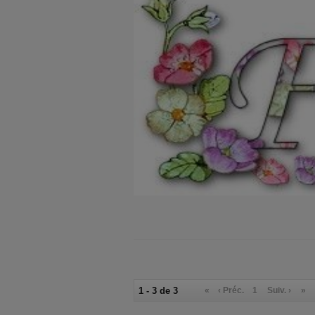
1 - 3 de 3
«
‹ Préc.
1
Suiv. ›
»