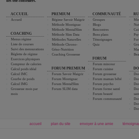
des télé-conseillers."
ACCUEIL
PREMIUM
COMMUNAUTÉ
RU
Accueil
Régime Savoir Maigrir
Groupes
Min
Méthode Montignac
Blogs
Nut
Méthode MentalSlim
Rencontres
Cui
COACHING
Méthode Slim Data
Bons plans
Psy
Menus régime
Méthodes Naturelles
Témoignages
For
Liste de courses
Méthode Chrono-
Quiz
Gro
Suivi des mensurations
Géno-Nutrition
Ma
Réglette de régime
Coaching Grossesse
Bea
FORUM
Exercices physiques
Compteur de calories
Forum minceur
FORUM PREMIUM
DO
Calcul poids idéal
Forum cuisine
Calcul IMC
Forum Savoir Maigrir
Forum grossesse
Dos
Courbe de poids
Forum Montignac
Forum maman bébé
Dos
Calcul IMG
Forum MentalSlim
Forum psycho
Dos
Grossesse mois par
Forum SLIM data
Forum forme santé
Dos
mois
Forum beauté
san
Forum communauté
Dos
Dos
Dos
accueil
plan du site
envoyer à une amie
témoigna
Forum minceur
Forum cuisine