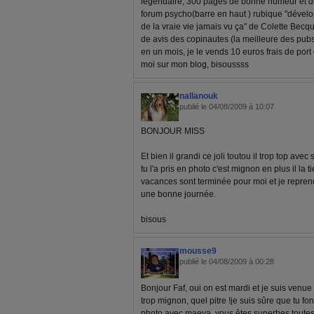
légendaire, 300 pages de bonne humeur et de rir
forum psycho(barre en haut ) rubique "dévelo
de la vraie vie jamais vu ça" de Colette Becqua
de avis des copinautes (la meilleure des pubs 
en un mois, je le vends 10 euros frais de port 
moi sur mon blog, bisoussss
nallanouk
publié le 04/08/2009 à 10:07
BONJOUR MISS
Et bien il grandi ce joli toutou il trop top av
tu l'a pris en photo c'est mignon en plus il la t
vacances sont terminée pour moi et je repren
une bonne journée.
bisous
mousse9
publié le 04/08/2009 à 00:28
Bonjour Faf, oui on est mardi et je suis venue vo
trop mignon, quel pitre !je suis sûre que tu fon
photo avec maeva, vous êtes superbes toutes 