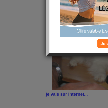
Eliott : "je fais comme mon Patron !
"
Je 
je vais sur internet...