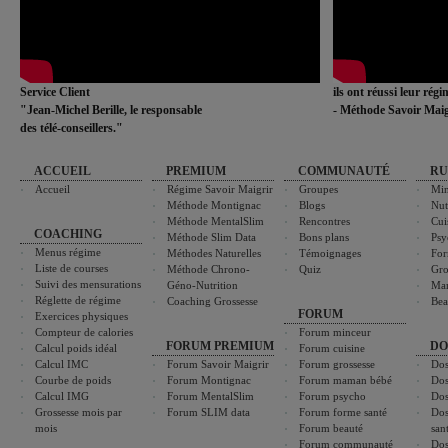
Service Client
ils ont réussi leur rég
"Jean-Michel Berille, le responsable
- Méthode Savoir Maig
des télé-conseillers."
ACCUEIL
PREMIUM
COMMUNAUTÉ
RU
Accueil
Régime Savoir Maigrir
Groupes
Min
Méthode Montignac
Blogs
Nut
Méthode MentalSlim
Rencontres
Cui
COACHING
Méthode Slim Data
Bons plans
Psy
Menus régime
Méthodes Naturelles
Témoignages
For
Liste de courses
Méthode Chrono-
Quiz
Gro
Suivi des mensurations
Géno-Nutrition
Ma
Réglette de régime
Coaching Grossesse
Bea
FORUM
Exercices physiques
Compteur de calories
Forum minceur
FORUM PREMIUM
DO
Calcul poids idéal
Forum cuisine
Calcul IMC
Forum Savoir Maigrir
Forum grossesse
Dos
Courbe de poids
Forum Montignac
Forum maman bébé
Dos
Calcul IMG
Forum MentalSlim
Forum psycho
Dos
Grossesse mois par
Forum SLIM data
Forum forme santé
Dos
mois
Forum beauté
san
Forum communauté
Dos