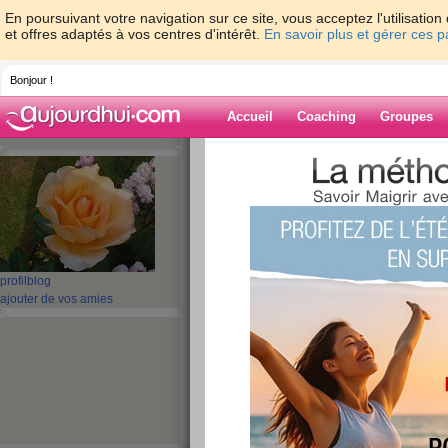
En poursuivant votre navigation sur ce site, vous acceptez l'utilisati
et offres adaptés à vos centres d'intérêt.
En savoir plus et gérer ces 
Bonjour !
Accueil
Coaching
Groupes
Accueil
>
espaces
>
faf51
> Petit Clown
Blog de faf51
aide blog
Petit Clown
profil
blog
ajouter de vos amies
publié le 03/08/2009 à 22:46