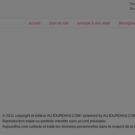
Dos
Dos
accueil
plan du site
envoyer à une amie
témoigna
Forum minceur
Forum cuisine
Commencer un régime
boissons, vins et cocktails
Alimentation équilibrée et nutrition
astuces et bons plans
Minceur
Recette cuisine
exercices physiques
recette facile
produits minceur
Recette poulet
Tags
:
ventre plat
|
maigrir des fesses
|
abdominaux
|
régime américain
|
régime mayo
|
Découvrez aussi
:
exercices abdominaux
|
recette wok
|
ANXA Partenaires
:
Recette
de cuisine |
Recette cuisine
|
© 2011 copyright et éditeur AUJOURDHUI.COM / powered by AUJOURDHUI.CO
Reproduction totale ou partielle interdite sans accord préalable.
Aujourdhui.com collecte et traite les données personnelles dans le respect de la 