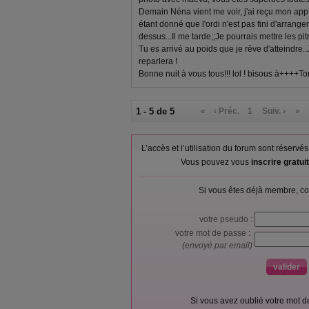
Demain Néna vient me voir, j'ai reçu mon app
étant donné que l'ordi n'est pas fini d'arranger
dessus...Il me tarde;;Je pourrais mettre les pi
Tu es arrivé au poids que je rêve d'atteindre
reparlera !
Bonne nuit à vous tous!!! lol ! bisous à++++T
1 - 5 de 5
«
‹ Préc.
1
Suiv. ›
»
L’accès et l’utilisation du forum sont réser
Vous pouvez vous
inscrire gratu
Si vous êtes déjà membre, co
votre pseudo :
votre mot de passe :
(envoyé par email)
Si vous avez oublié votre mot 