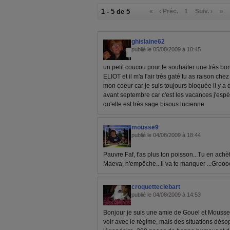
1 - 5 de 5
«
‹ Préc.
1
Suiv. ›
»
ghislaine62
publié le 05/08/2009 à 10:45
un petit coucou pour te souhaiter une très bo
ELIOT et il m'a l'air très gaté tu as raison chez
mon coeur car je suis toujours bloquée il y 
avant septembre car c'est les vacances j'esp
qu'elle est très sage bisous lucienne
mousse9
publié le 04/08/2009 à 18:44
Pauvre Faf, t'as plus ton poisson...Tu en achèt
Maeva, n'empêche...Il va te manquer ...Groo
croquetteclebart
publié le 04/08/2009 à 14:53
Bonjour je suis une amie de Gouel et Mousse q
voir avec le régime, mais des situations déso