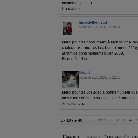
meilleure santé :-)
Cordialement,
hirondelledusud
publié le 15/01/2010 à 20:07
Merci pour tes bons voeux, à mon tour de veni
chaleureux donc très très bonne année 2010, à
autant de bons moments qu'en 2009.
Bisous Fabrice
liliwatt
publié le 13/01/2010 à 12:56
Merci pour tes voeux et la bonne humeur que 
mes voeux de bonheur et de santé pour ta peti
Amicalement
1 - 10 de 40
«
‹ Préc.
1
2
3
4
S
L’accès et l’utilisation du forum sont réser