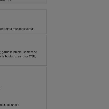
s en retour tous mes voeux.
r, garde le précieusement ce
r le boulot, tu as juste OSE,
x
s jolie famille