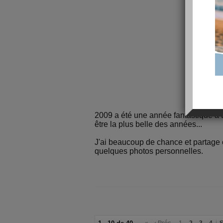
2009 a été une année fantastique à to
être la plus belle des années...
J'ai beaucoup de chance et partage
quelques photos personnelles.
«
‹ Préc.
1
2
3
4
S