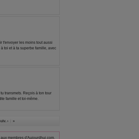
r t'envoyer les moins tout aussi
 toi et à ta superbe famille, avec
tu transmets. Reçois à ton tour
te famille et toi-même.
uiv. ›
»
vés aux membres d'Aujourdhui.com.