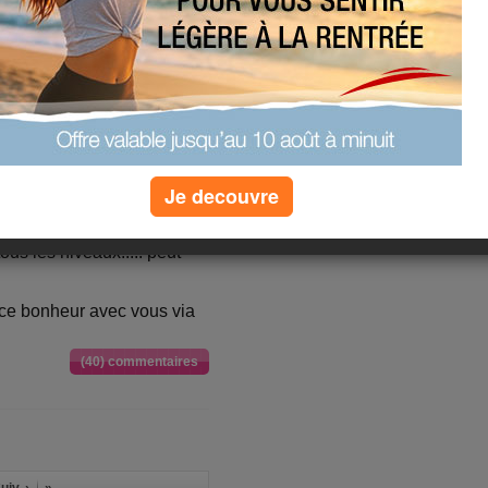
Je decouvre
us les niveaux..... peut
 ce bonheur avec vous via
(40) commentaires
uiv. ›
»