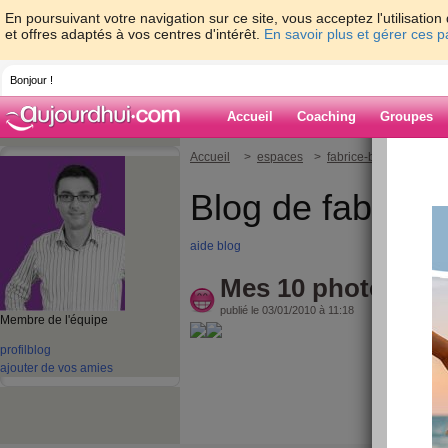
En poursuivant votre navigation sur ce site, vous acceptez l'utilisati
et offres adaptés à vos centres d'intérêt.
En savoir plus et gérer ces 
Bonjour !
Accueil
Coaching
Groupes
Accueil
>
espaces
>
fabrice-boutain
> Mes
Blog de fabrice-
aide blog
Mes 10 photos pré
publié le 03/01/2010 à 11:18
Membre de l'équipe
profil
blog
ajouter de vos amies