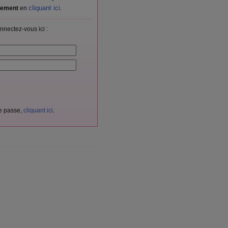
cliquant ici
itement
en
.
nnectez-vous ici :
de passe,
cliquant ici
.