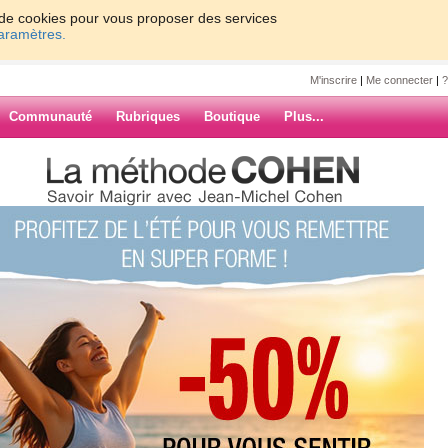
on de cookies pour vous proposer des services
paramètres.
M'inscrire
|
Me connecter
|
?
Communauté
Rubriques
Boutique
Plus...
 10 photos préférées de 2009
boutain
férées de 2009
ARCHIVES