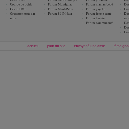
Courbe de poids
Forum Montignac
Forum maman bébé
Dos
Calcul IMG
Forum MentalSlim
Forum psycho
Dos
Grossesse mois par
Forum SLIM data
Forum forme santé
Dos
mois
Forum beauté
san
Forum communauté
Dos
Dos
Dos
accueil
plan du site
envoyer à une amie
témoigna
Forum minceur
Forum cuisine
Commencer un régime
boissons, vins et cocktails
Alimentation équilibrée et nutrition
astuces et bons plans
Minceur
Recette cuisine
exercices physiques
recette facile
produits minceur
Recette poulet
Tags
:
ventre plat
|
maigrir des fesses
|
abdominaux
|
régime américain
|
régime mayo
|
Découvrez aussi
:
exercices abdominaux
|
recette wok
|
ANXA Partenaires
:
Recette
de cuisine |
Recette cuisine
|