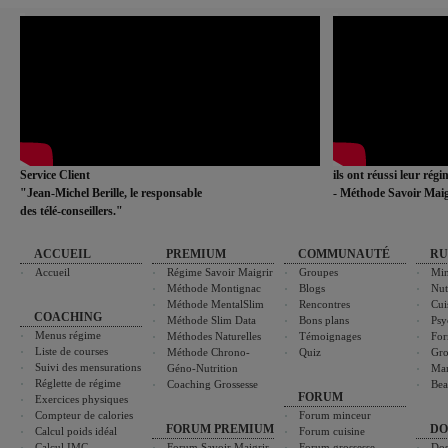
Service Client
ils ont réussi leur rég
"Jean-Michel Berille, le responsable
- Méthode Savoir Maig
des télé-conseillers."
ACCUEIL
PREMIUM
COMMUNAUTÉ
RU
Accueil
Régime Savoir Maigrir
Groupes
Min
Méthode Montignac
Blogs
Nut
Méthode MentalSlim
Rencontres
Cui
COACHING
Méthode Slim Data
Bons plans
Psy
Menus régime
Méthodes Naturelles
Témoignages
For
Liste de courses
Méthode Chrono-
Quiz
Gro
Suivi des mensurations
Géno-Nutrition
Ma
Réglette de régime
Coaching Grossesse
Bea
FORUM
Exercices physiques
Compteur de calories
Forum minceur
FORUM PREMIUM
DO
Calcul poids idéal
Forum cuisine
Calcul IMC
Forum Savoir Maigrir
Forum grossesse
Dos