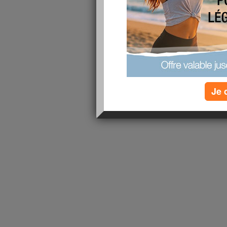
1 - 1 de 1
«
‹ Préc.
1
Suiv. ›
»
Je 