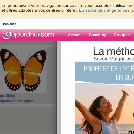
En poursuivant votre navigation sur ce site, vous acceptez l'utilisati
et offres adaptés à vos centres d'intérêt.
En savoir plus et gérer ces 
Bonjour !
Accueil
Coaching
Groupes
Accueil
>
espaces
>
fabius
Blog de fabius
aide blog
1 - 1 de 1
«
‹ Préc.
1
Suiv. ›
»
profil
blog
ajouter de vos amies
J'ai décidé de minc
publié le 11/09/2007 à 22:25
J'ai décidé de mincir pour...
lire la suite