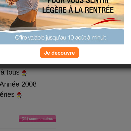
Je decouvre
 à tous
 Année 2008
éries
(21) commentaires