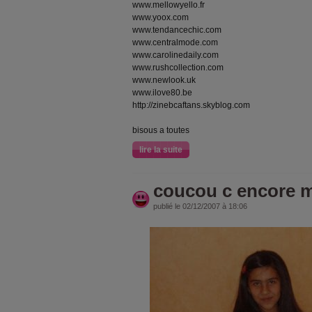
www.mellowyello.fr
www.yoox.com
www.tendancechic.com
www.centralmode.com
www.carolinedaily.com
www.rushcollection.com
www.newlook.uk
www.ilove80.be
http://zinebcaftans.skyblog.com
bisous a toutes
lire la suite
coucou c encore 
publié le 02/12/2007 à 18:06