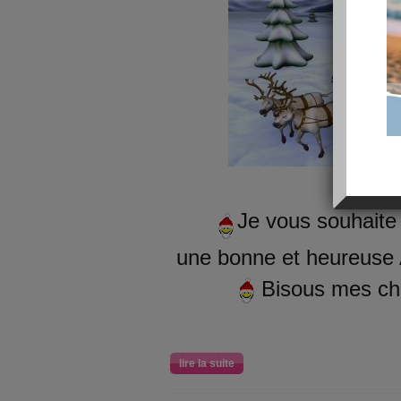
Je vous souhaite
une bonne et heureuse
Bisous mes ch
lire la suite