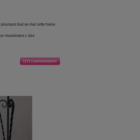
 , pourquoi tout se mal cette haine
s ou musulmans c des
.
(17) commentaires