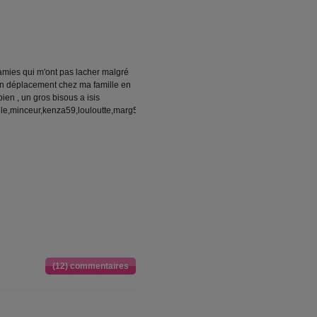
 amies qui m'ont pas lacher malgré
 en déplacement chez ma famille en
bien , un gros bisous a isis
le,minceur,kenza59,louloutte,marg59,et
(12) commentaires