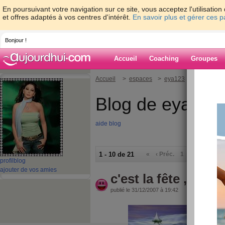
En poursuivant votre navigation sur ce site, vous acceptez l'utilisati
et offres adaptés à vos centres d'intérêt.
En savoir plus et gérer ces 
Bonjour !
Accueil
Coaching
Groupes
Accueil
>
espaces
>
eya123
Blog de eya123
aide blog
1 - 10 de 21
«
‹ Préc.
1
2
3
Suiv.
profil
blog
ajouter de vos amies
c'est la fête ,
publié le 31/12/2007 à 19:42