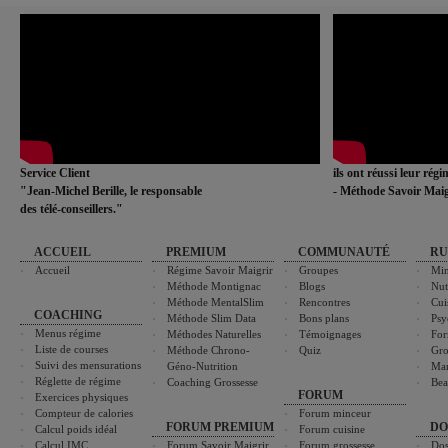
Service Client
ils ont réussi leur rég
"Jean-Michel Berille, le responsable
- Méthode Savoir Maig
des télé-conseillers."
ACCUEIL
PREMIUM
COMMUNAUTÉ
RU
Accueil
Régime Savoir Maigrir
Groupes
Min
Méthode Montignac
Blogs
Nut
Méthode MentalSlim
Rencontres
Cui
COACHING
Méthode Slim Data
Bons plans
Psy
Menus régime
Méthodes Naturelles
Témoignages
For
Liste de courses
Méthode Chrono-
Quiz
Gro
Suivi des mensurations
Géno-Nutrition
Ma
Réglette de régime
Coaching Grossesse
Bea
FORUM
Exercices physiques
Compteur de calories
Forum minceur
FORUM PREMIUM
DO
Calcul poids idéal
Forum cuisine
Calcul IMC
Forum Savoir Maigrir
Forum grossesse
Dos