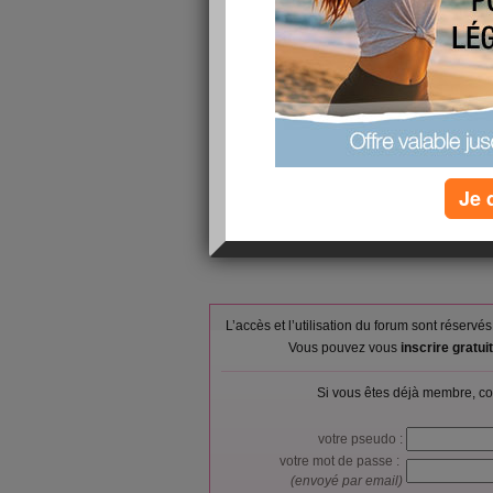
1 jus de fruit
Petit-déjeuner :
d'avoine
punch, jambon
Déjeuner :
gateaux
tapas, ratato
Dîner :
+ champagne +
Verres d'eau :
0
Calories consommées :
0 kcal
Je 
L’accès et l’utilisation du forum sont réser
Vous pouvez vous
inscrire gratu
Si vous êtes déjà membre, co
votre pseudo :
votre mot de passe :
(envoyé par email)