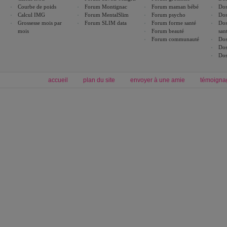
Courbe de poids
Forum Montignac
Forum maman bébé
Dos
Calcul IMG
Forum MentalSlim
Forum psycho
Dos
Grossesse mois par
Forum SLIM data
Forum forme santé
Dos
mois
Forum beauté
san
Forum communauté
Dos
Dos
Dos
accueil
plan du site
envoyer à une amie
témoigna
Forum minceur
Forum cuisine
Commencer un régime
boissons, vins et cocktails
Alimentation équilibrée et nutrition
astuces et bons plans
Minceur
Recette cuisine
exercices physiques
recette facile
produits minceur
Recette poulet
Tags
:
ventre plat
|
maigrir des fesses
|
abdominaux
|
régime américain
|
régime mayo
|
Découvrez aussi
:
exercices abdominaux
|
recette wok
|
ANXA Partenaires
:
Recette
de cuisine |
Recette cuisine
|