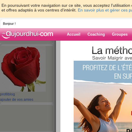
En poursuivant votre navigation sur ce site, vous acceptez l'utilisati
et offres adaptés à vos centres d'intérêt.
En savoir plus et gérer ces 
Bonjour !
Accueil
Coaching
Groupes
Accueil
>
espaces
>
evelyne64510
> en r
Blog de evelyn
aide blog
en réalité 800 gr d
publié le 01/09/2007 à 07:30
profil
blog
ajouter de vos amies
Je n'arrive pas à mettre les virgules pour les 
J'ai mis le kilo supérieur. Je n'en suis qu'à 800
mais alors dans la journée tout s'est compliqué. 
mon alimentation