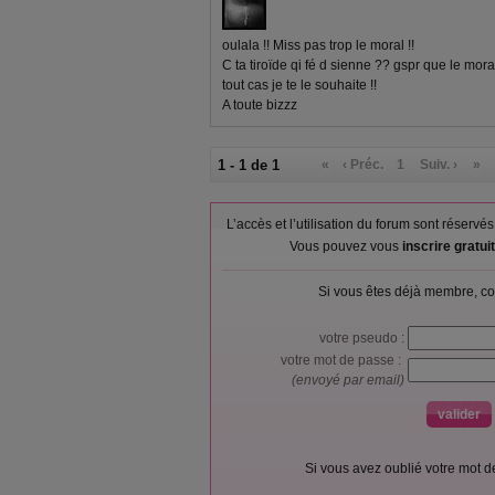
oulala !! Miss pas trop le moral !!
C ta tiroïde qi fé d sienne ?? gspr que le mora
tout cas je te le souhaite !!
A toute bizzz
1 - 1 de 1
«
‹ Préc.
1
Suiv. ›
»
L’accès et l’utilisation du forum sont réser
Vous pouvez vous
inscrire gratu
Si vous êtes déjà membre, co
votre pseudo :
votre mot de passe :
(envoyé par email)
Si vous avez oublié votre mot 