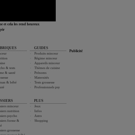
ime et cela les rend heureux
rir
BRIQUES
GUIDES
Publicité
ceur
Produits minceur
rition
Régime minceur
sine
Appareils minceur
cho & tests
Thèmes de cuisine
me & santé
Prénoms
ssesse
Maternités
man & bébé
Tests grossesse
uté
Professionnels psy
SSIERS
PLUS
siers minceur
Jeux
siers nutrition
Infos
siers psycho
Astro
siers forme &
Shopping
té
siers grossesse