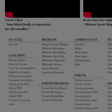
Service Client
ils ont réussi leur rég
"Jean-Michel Berille, le responsable
- Méthode Savoir Maig
des télé-conseillers."
ACCUEIL
PREMIUM
COMMUNAUTÉ
RU
Accueil
Régime Savoir Maigrir
Groupes
Min
Méthode Montignac
Blogs
Nut
Méthode MentalSlim
Rencontres
Cui
COACHING
Méthode Slim Data
Bons plans
Psy
Menus régime
Méthodes Naturelles
Témoignages
For
Liste de courses
Méthode Chrono-
Quiz
Gro
Suivi des mensurations
Géno-Nutrition
Ma
Réglette de régime
Coaching Grossesse
Bea
FORUM
Exercices physiques
Compteur de calories
Forum minceur
FORUM PREMIUM
DO
Calcul poids idéal
Forum cuisine
Calcul IMC
Forum Savoir Maigrir
Forum grossesse
Dos
Courbe de poids
Forum Montignac
Forum maman bébé
Dos
Calcul IMG
Forum MentalSlim
Forum psycho
Dos
Grossesse mois par
Forum SLIM data
Forum forme santé
Dos
mois
Forum beauté
san
Forum communauté
Dos