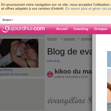
En poursuivant votre navigation sur ce site, vous acceptez l'utilisati
et offres adaptés à vos centres d'intérêt.
En savoir plus et gérer ces 
Bonjour !
Accueil
Coaching
Groupes
Accueil
>
espaces
>
evangeline815
> kiko
Blog de evange
aide blog
kikoo du mardi.....
profil
blog
ajouter de vos amies
publié le 18/11/2008 à 13:20