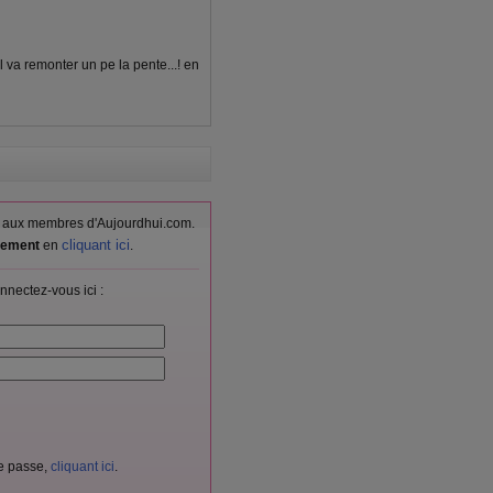
l va remonter un pe la pente...! en
vés aux membres d'Aujourdhui.com.
cliquant ici
itement
en
.
nnectez-vous ici :
de passe,
cliquant ici
.