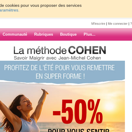
on de cookies pour vous proposer des services
paramètres.
M'inscrire
|
Me connecter
|
?
Communauté
Rubriques
Boutique
Plus...
o du mardi.....
line815
ARCHIVES