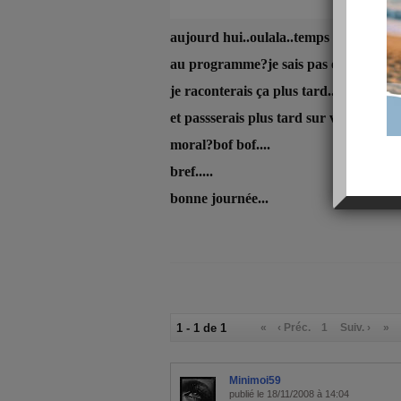
aujourd hui..oulala..temps de m****!
au programme?je sais pas encore.....
je raconterais ça plus tard....
et passserais plus tard sur vos blogs....
moral?bof bof....
bref.....
bonne journée...
1 - 1 de 1
«
‹ Préc.
1
Suiv. ›
»
Minimoi59
publié le 18/11/2008 à 14:04