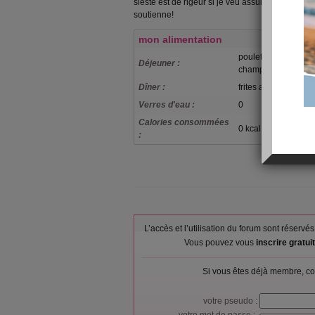
sieste est de rigeur si je veu assurer au service
soutienne!
mon alimentation
poulet+céreales me
Déjeuner :
champetre
Dîner :
frites au four+thon
Verres d'eau :
0
Calories consommées
0 kcal
:
L’accès et l’utilisation du forum sont réser
Vous pouvez vous
inscrire gratu
Si vous êtes déjà membre, co
votre pseudo :