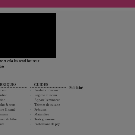
ime et cela les rend heureux
rir
BRIQUES
GUIDES
Publicité
ceur
Produits minceur
rition
Régime minceur
sine
Appareils minceur
cho & tests
Thèmes de cuisine
me & santé
Prénoms
ssesse
Maternités
man & bébé
Tests grossesse
uté
Professionnels psy