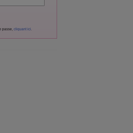
de passe,
cliquant ici
.