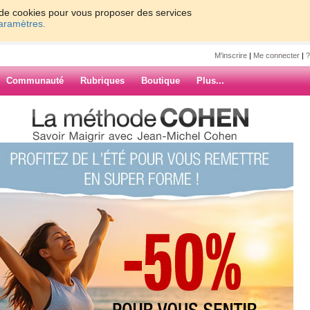
on de cookies pour vous proposer des services
paramètres.
M'inscrire
|
Me connecter
|
?
Communauté
Rubriques
Boutique
Plus...
ut
line815
j ai une vingtaine de kilos aperdre
l!enfin je sais pas qu en penser
 on meurt!une chaleur
ARCHIVES
se de sang et apres j ai des medocs a
i,super!!lol!apart ça je rois que la