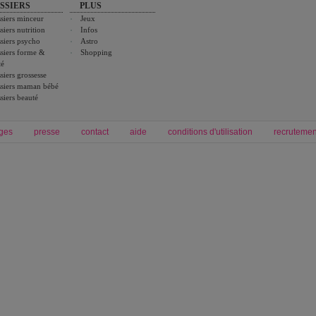
SSIERS
PLUS
siers minceur
Jeux
siers nutrition
Infos
siers psycho
Astro
siers forme &
Shopping
té
siers grossesse
siers maman bébé
siers beauté
ges
presse
contact
aide
conditions d'utilisation
recrutemen
Forum grossesse et bébé
Forum psychologie
envie de bébé et de devenir maman
développement personnel et spiritua
accouchement et naissance de bébé
couple et sexualité
Grossesse et femme enceinte
Psychologie
symptome grossesse
intelligence et test de qi
calendrier de grossesse
test qi
régime protéiné
|
maigrir du ventre
|