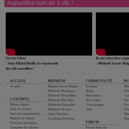
Aujourdhui.com en 1 clic !
Service Client
ils ont réussi leur rég
"Jean-Michel Berille, le responsable
- Méthode Savoir Maig
des télé-conseillers."
ACCUEIL
PREMIUM
COMMUNAUTÉ
RU
Accueil
Régime Savoir Maigrir
Groupes
Min
Méthode Montignac
Blogs
Nut
Méthode MentalSlim
Rencontres
Cui
COACHING
Méthode Slim Data
Bons plans
Psy
Menus régime
Méthodes Naturelles
Témoignages
For
Liste de courses
Méthode Chrono-
Quiz
Gro
Suivi des mensurations
Géno-Nutrition
Ma
Réglette de régime
Coaching Grossesse
Bea
FORUM
Exercices physiques
Compteur de calories
Forum minceur