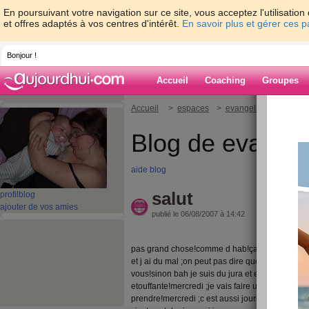
En poursuivant votre navigation sur ce site, vous acceptez l'utilisati
et offres adaptés à vos centres d'intérêt.
En savoir plus et gérer ces 
Bonjour !
Accueil
Coaching
Groupes
Accueil
>
espaces
>
evangeline815
> sal
Blog de evange
aide blog
salut
profil
blog
ajouter de vos amies
publié le 06/08/2007 à 14:42
pas grand chose!comme d hab!ça va a peut pret;
et j ai du mal ;on peut pas dire que je mange ma
vous!sinon bah je suis du jura et en cemoment
etouffante!mercredi ;je vais faire une autre pri
prendre!mercredi ;c est aussi journée menage!oua