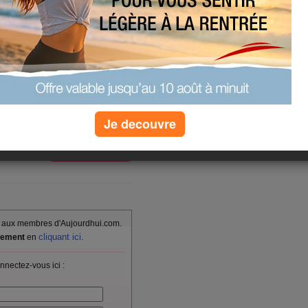
 ce soir!bisous a tout ceux qui me
diterraneennes+poelées
Je decouvre
(0) commentaires
vés aux membres d'Aujourdhui.com.
cliquant ici
itement
en
.
nnectez-vous ici :