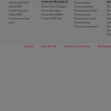
FORUM PREMIUM
DO
Calcul poids idéal
Forum cuisine
Calcul IMC
Forum Savoir Maigrir
Forum grossesse
Dos
Courbe de poids
Forum Montignac
Forum maman bébé
Dos
Calcul IMG
Forum MentalSlim
Forum psycho
Dos
Grossesse mois par
Forum SLIM data
Forum forme santé
Dos
mois
Forum beauté
san
Forum communauté
Dos
Dos
Dos
accueil
plan du site
envoyer à une amie
témoigna
Forum minceur
Forum cuisine
Commencer un régime
boissons, vins et cocktails
Alimentation équilibrée et nutrition
astuces et bons plans
Minceur
Recette cuisine
exercices physiques
recette facile
produits minceur
Recette poulet
Tags
:
ventre plat
|
maigrir des fesses
|
abdominaux
|
régime américain
|
régime mayo
|
Découvrez aussi
:
exercices abdominaux
|
recette wok
|