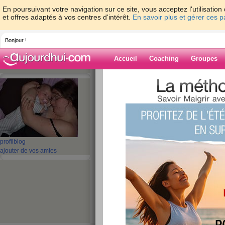
En poursuivant votre navigation sur ce site, vous acceptez l'utilisati
et offres adaptés à vos centres d'intérêt.
En savoir plus et gérer ces 
Bonjour !
Accueil
Coaching
Groupes
Accueil
>
espaces
>
evangeline815
> ça 
Blog de evange
aide blog
ça va que 100 g de 
profil
blog
ajouter de vos amies
publié le 28/11/2007 à 16:35