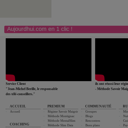
Aujourdhui.com en 1 clic !
Service Client
ils ont réussi leur rég
"Jean-Michel Berille, le responsable
- Méthode Savoir Maig
des télé-conseillers."
ACCUEIL
PREMIUM
COMMUNAUTÉ
RU
Accueil
Régime Savoir Maigrir
Groupes
Min
Méthode Montignac
Blogs
Nut
Méthode MentalSlim
Rencontres
Cui
COACHING
Méthode Slim Data
Bons plans
Psy