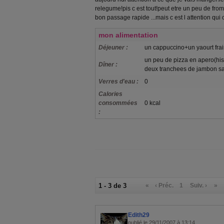
relegume!pis c est tout!peut etre un peu de from
bon passage rapide ...mais c est l attention qui comp
mon alimentation
Déjeuner :
un cappuccino+un yaourt fra
un peu de pizza en apero(his
Dîner :
deux tranchees de jambon s
Verres d'eau :
0
Calories
consommées
0 kcal
:
1 - 3 de 3
«
‹ Préc.
1
Suiv. ›
»
Edith29
publié le 29/11/2007 à 13:14