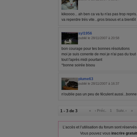
kikoooo... ah ben ca va tu n'as pas trop repris..
va reperdre trés vite...gros bisous et a bientôt
syl1956
publié le 28/11/2007 à 20:58
bon courage pour tes bonnes résolutions
moi je suis conente de moi je n'ai pas du tout c
tout l'après midi pourtant
*bonne soirée bisou
plume63
publié le 28/11/2007 à 16:37
n'oublie pas un peu de féculent aussi...bonne
1 - 3 de 3
«
‹ Préc.
1
Suiv. ›
»
L’accès et l’utilisation du forum sont réser
Vous pouvez vous
inscrire gratu