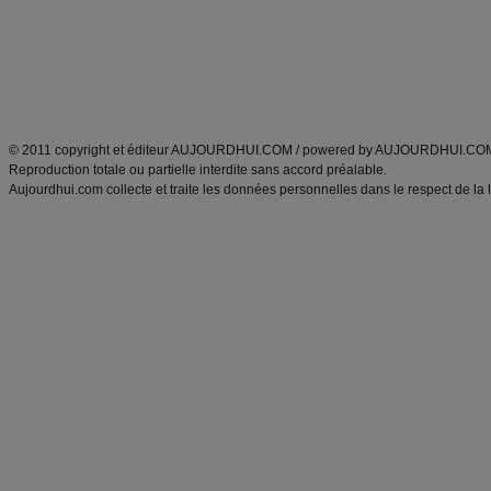
Tags
:
ventre plat
|
maigrir des fesses
|
abdominaux
|
régime américain
|
régime mayo
|
Découvrez aussi
:
exercices abdominaux
|
recette wok
|
ANXA Partenaires
:
Recette
de cuisine |
Recette cuisine
|
© 2011 copyright et éditeur AUJOURDHUI.COM / powered by AUJOURDHUI.CO
Reproduction totale ou partielle interdite sans accord préalable.
Aujourdhui.com collecte et traite les données personnelles dans le respect de la 