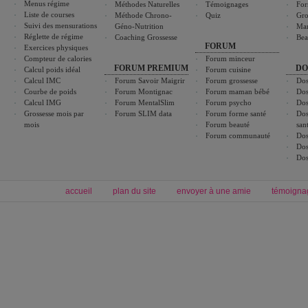
Menus régime
Méthodes Naturelles
Témoignages
For
Liste de courses
Méthode Chrono-
Quiz
Gro
Suivi des mensurations
Géno-Nutrition
Ma
Réglette de régime
Coaching Grossesse
Bea
FORUM
Exercices physiques
Compteur de calories
Forum minceur
FORUM PREMIUM
DO
Calcul poids idéal
Forum cuisine
Calcul IMC
Forum Savoir Maigrir
Forum grossesse
Dos
Courbe de poids
Forum Montignac
Forum maman bébé
Dos
Calcul IMG
Forum MentalSlim
Forum psycho
Dos
Grossesse mois par
Forum SLIM data
Forum forme santé
Dos
mois
Forum beauté
san
Forum communauté
Dos
Dos
Dos
accueil
plan du site
envoyer à une amie
témoigna
Forum minceur
Forum cuisine
Commencer un régime
boissons, vins et cocktails
Alimentation équilibrée et nutrition
astuces et bons plans
Minceur
Recette cuisine
exercices physiques
recette facile
produits minceur
Recette poulet