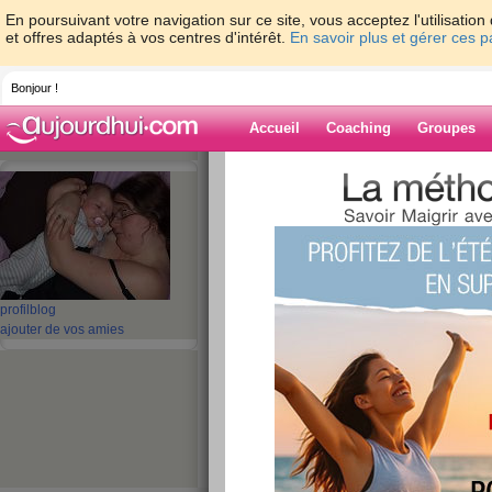
En poursuivant votre navigation sur ce site, vous acceptez l'utilisati
et offres adaptés à vos centres d'intérêt.
En savoir plus et gérer ces 
Bonjour !
Accueil
Coaching
Groupes
Accueil
>
espaces
>
evangeline815
> RE.
Blog de evange
aide blog
RE...
profil
blog
ajouter de vos amies
publié le 23/12/2008 à 17:07