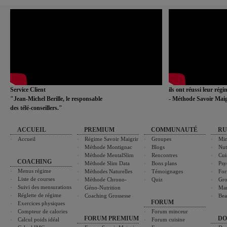
Service Client
ils ont réussi leur rég
"Jean-Michel Berille, le responsable
- Méthode Savoir Maig
des télé-conseillers."
ACCUEIL
PREMIUM
COMMUNAUTÉ
RU
Accueil
Régime Savoir Maigrir
Groupes
Min
Méthode Montignac
Blogs
Nut
Méthode MentalSlim
Rencontres
Cui
COACHING
Méthode Slim Data
Bons plans
Psy
Menus régime
Méthodes Naturelles
Témoignages
For
Liste de courses
Méthode Chrono-
Quiz
Gro
Suivi des mensurations
Géno-Nutrition
Ma
Réglette de régime
Coaching Grossesse
Bea
FORUM
Exercices physiques
Compteur de calories
Forum minceur
FORUM PREMIUM
DO
Calcul poids idéal
Forum cuisine