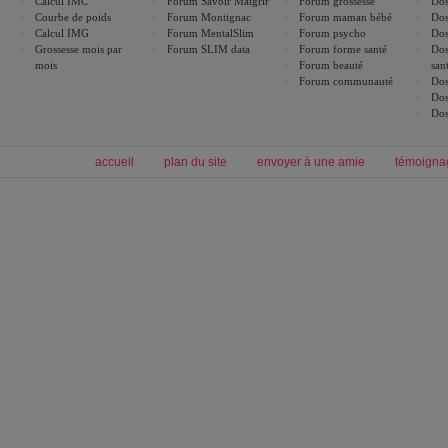
Calcul IMC
Forum Savoir Maigrir
Forum grossesse
Dos
Courbe de poids
Forum Montignac
Forum maman bébé
Dos
Calcul IMG
Forum MentalSlim
Forum psycho
Dos
Grossesse mois par
Forum SLIM data
Forum forme santé
Dos
mois
Forum beauté
san
Forum communauté
Dos
Dos
Dos
accueil
plan du site
envoyer à une amie
témoigna
Forum minceur
Forum cuisine
Commencer un régime
boissons, vins et cocktails
Alimentation équilibrée et nutrition
astuces et bons plans
Minceur
Recette cuisine
exercices physiques
recette facile
produits minceur
Recette poulet
Tags
:
ventre plat
|
maigrir des fesses
|
abdominaux
|
régime américain
|
régime mayo
|
Découvrez aussi
:
exercices abdominaux
|
recette wok
|
ANXA Partenaires
:
Recette
de cuisine |
Recette cuisine
|