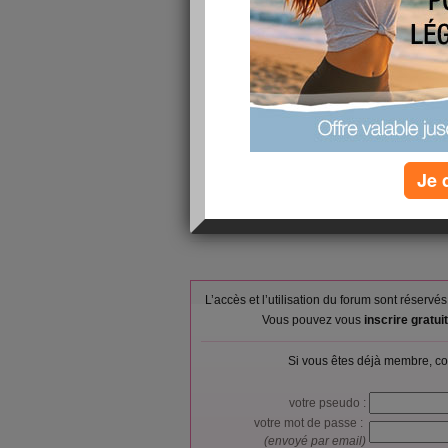
Je 
L’accès et l’utilisation du forum sont réser
Vous pouvez vous
inscrire gratu
Si vous êtes déjà membre, co
votre pseudo :
votre mot de passe :
(envoyé par email)