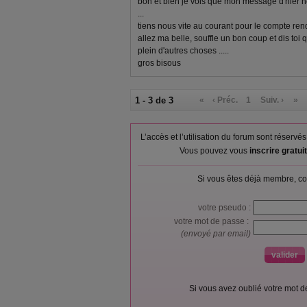
bon et bien je vois que mon message d'hier ne
...
tiens nous vite au courant pour le compte ren
allez ma belle, souffle un bon coup et dis toi 
plein d'autres choses .....
gros bisous
1 - 3 de 3
«
‹ Préc.
1
Suiv. ›
»
L’accès et l’utilisation du forum sont réser
Vous pouvez vous
inscrire gratu
Si vous êtes déjà membre, co
votre pseudo :
votre mot de passe :
(envoyé par email)
Si vous avez oublié votre mot 