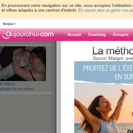
En poursuivant votre navigation sur ce site, vous acceptez l'utilisati
et offres adaptés à vos centres d'intérêt.
En savoir plus et gérer ces 
Bonjour !
Accueil
Coaching
Groupes
Accueil
>
espaces
>
evangeline815
> kiko
Blog de evange
aide blog
kikoo..du lundi......
profil
blog
ajouter de vos amies
publié le 17/11/2008 à 14:16