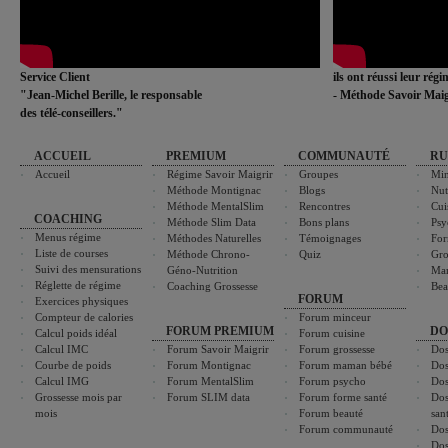
Service Client
ils ont réussi leur rég
"Jean-Michel Berille, le responsable
- Méthode Savoir Maig
des télé-conseillers."
ACCUEIL
PREMIUM
COMMUNAUTÉ
RU
Accueil
Régime Savoir Maigrir
Groupes
Min
Méthode Montignac
Blogs
Nut
Méthode MentalSlim
Rencontres
Cui
COACHING
Méthode Slim Data
Bons plans
Psy
Menus régime
Méthodes Naturelles
Témoignages
For
Liste de courses
Méthode Chrono-
Quiz
Gro
Suivi des mensurations
Géno-Nutrition
Ma
Réglette de régime
Coaching Grossesse
Bea
FORUM
Exercices physiques
Compteur de calories
Forum minceur
FORUM PREMIUM
DO
Calcul poids idéal
Forum cuisine
Calcul IMC
Forum Savoir Maigrir
Forum grossesse
Dos
Courbe de poids
Forum Montignac
Forum maman bébé
Dos
Calcul IMG
Forum MentalSlim
Forum psycho
Dos
Grossesse mois par
Forum SLIM data
Forum forme santé
Dos
mois
Forum beauté
san
Forum communauté
Dos
Dos