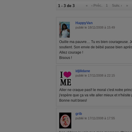
1 - 3 de 3
«
‹ Préc.
1
Suiv. ›
»
HappyVan
publié le 18/11/2008 à 15:49
Ouille ma pauvre.... Tu es bien courageuse. Je
soutient. Son envie de bébé passe bien après 
Allez courage !
Bisous !
idjilidane
publié le 17/11/2008 à 22:15
Aller ne craque pas!! le moral c'est notre princi
j'espère que ça va vite aller mieux et n'hésite
Bonne nuit bises!
grib
publié le 17/11/2008 à 17:55