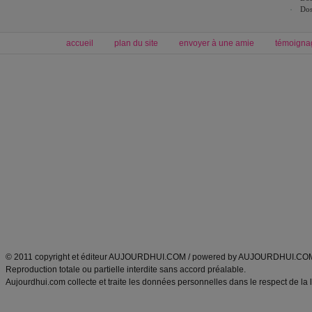
Dos
accueil
plan du site
envoyer à une amie
témoigna
Forum minceur
Forum cuisine
Commencer un régime
boissons, vins et cocktails
Alimentation équilibrée et nutrition
astuces et bons plans
Minceur
Recette cuisine
exercices physiques
recette facile
produits minceur
Recette poulet
Tags
:
ventre plat
|
maigrir des fesses
|
abdominaux
|
régime américain
|
régime mayo
|
Découvrez aussi
:
exercices abdominaux
|
recette wok
|
ANXA Partenaires
:
Recette
de cuisine |
Recette cuisine
|
© 2011 copyright et éditeur AUJOURDHUI.COM / powered by AUJOURDHUI.CO
Reproduction totale ou partielle interdite sans accord préalable.
Aujourdhui.com collecte et traite les données personnelles dans le respect de la 