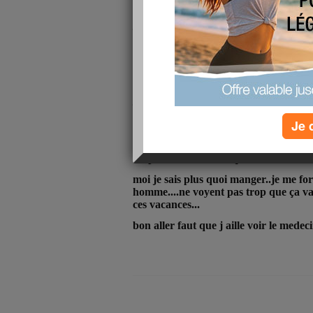
moral pas au top...
j en ai vraiment ras le bol de cette thyr
le week end etait sympa..j ai evitée de 
bon on a bien rigoler....
la je vais voir le medecin....ça va pas....
j arrive pas à comprendre comment m
ça....
Je 
mon homme ne me le dit pas mais ça lui 
veut avoir un petit..mais avec cette mer
surpoids et le stress...qui recommence 
moi je sais plus quoi manger..je me for
homme....ne voyent pas trop que ça va 
ces vacances...
bon aller faut que j aille voir le medec