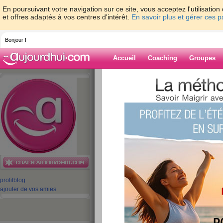
En poursuivant votre navigation sur ce site, vous acceptez l'utilisati
et offres adaptés à vos centres d'intérêt.
En savoir plus et gérer ces 
Bonjour !
Accueil
Coaching
Groupes
Accueil
>
espaces
>
equipe-aujourdhuico
savoir pour manger équilibré
Blog de equipe-
aujourdhuicom
aide blog
Être végétarien : ce
profil
blog
savoir pour manger
ajouter de vos amies
publié le 07/11/2016 à 08:29
Bonjour,