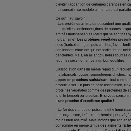
d'éviter l'apparition de certaines carences en 
nos conseils, ce modèle alimentaire est parfaite
Ce qu'il faut savoir :
- Les protéines animales
possèdent une qualit
puisqu'elles contiennent,dans de bonnes propo
aminés indispensables (ceux qui ne sont pas sy
l’organisme).
Les protéines végétales
présent
secs (haricots rouges, pois chiches, fèves, lentil
contiennent chacune qu’une partie de ces acides
déficientes. Mais, en alliant plusieurs sources 
légumes secs), on arrive à un bon équilibre.
L’association dans un même repas d’un féculent
maïs/haricots rouges, semoule/pois chiches, riz/le
apport en protéines satisfaisant
, tout comme l
produit laitier. En plus de cette association, il 
protéines végétales comme des protéines de soja
tofu, le tempeh ou le seitan. Et si vous consomm
d'
une protéine d'excellente qualité !
- Le fer
des viandes et poissons dit « héminique
par l'organisme, le fer « non-héminique » végét
moins bien assimilé. Mais, notons que l'on abso
consomme en même temps
des aliments rich
donc au sein d'un même repas l'association d'ag