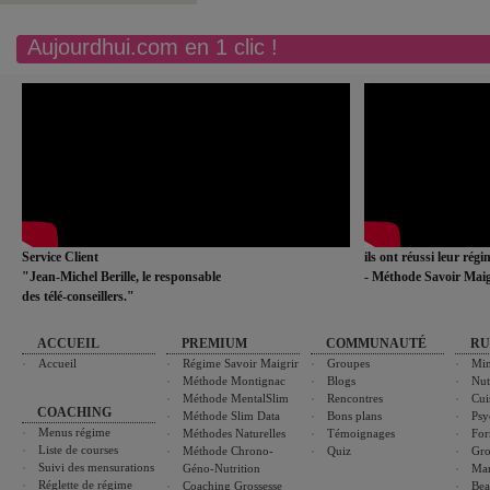
Aujourdhui.com en 1 clic !
Service Client
ils ont réussi leur rég
"Jean-Michel Berille, le responsable
- Méthode Savoir Maig
des télé-conseillers."
ACCUEIL
PREMIUM
COMMUNAUTÉ
RU
Accueil
Régime Savoir Maigrir
Groupes
Min
Méthode Montignac
Blogs
Nut
Méthode MentalSlim
Rencontres
Cui
COACHING
Méthode Slim Data
Bons plans
Psy
Menus régime
Méthodes Naturelles
Témoignages
For
Liste de courses
Méthode Chrono-
Quiz
Gro
Suivi des mensurations
Géno-Nutrition
Ma
Réglette de régime
Coaching Grossesse
Bea