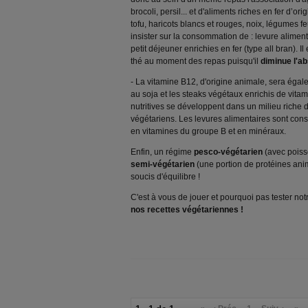
brocoli, persil... et d'aliments riches en fer d’ori
tofu, haricots blancs et rouges, noix, légumes f
insister sur la consommation de : levure alimen
petit déjeuner enrichies en fer (type all bran). I
thé au moment des repas puisqu'il
diminue l'ab
- La vitamine B12, d'origine animale, sera éga
au soja et les steaks végétaux enrichis de vita
nutritives se développent dans un milieu riche
végétariens. Les levures alimentaires sont cons
en vitamines du groupe B et en minéraux.
Enfin, un régime
pesco-végétarien
(avec poiss
semi-végétarien
(une portion de protéines ani
soucis d'équilibre !
C'est à vous de jouer et pourquoi pas tester not
nos recettes végétariennes !