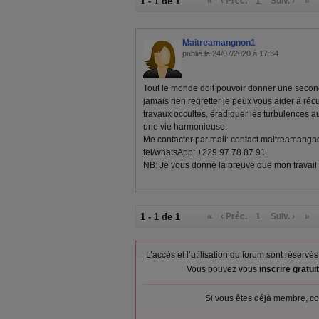
1 - 1 de 1
«
‹ Préc.
1
Suiv. ›
»
Maitreamangnon1
publié le 24/07/2020 à 17:34
Tout le monde doit pouvoir donner une seco
jamais rien regretter je peux vous aider à réc
travaux occultes, éradiquer les turbulences au
une vie harmonieuse.
Me contacter par mail:
contact.maitreamang
tel/whatsApp: +229 97 78 87 91
NB: Je vous donne la preuve que mon travail
1 - 1 de 1
«
‹ Préc.
1
Suiv. ›
»
L’accès et l’utilisation du forum sont réser
Vous pouvez vous
inscrire gratu
Si vous êtes déjà membre, co