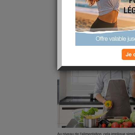
Etre végétarien
consiste à supprimer de son al
savoir les viandes, poissons et fruits de mer, au
Contrairement aux végans qui excluent toute e
régime végétarien, les œufs sont la plupart du 
des être vivants. Les produits issus d'animaux 
les produits laitiers sont également consommé
Je 
Au niveau de l'alimentation, cela implique sim