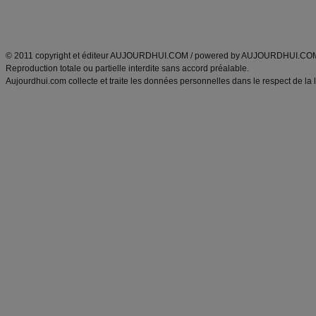
Découvrez aussi
:
exercices abdominaux
|
recette wok
|
ANXA Partenaires
:
Recette
de cuisine |
Recette cuisine
|
© 2011 copyright et éditeur AUJOURDHUI.COM / powered by AUJOURDHUI.CO
Reproduction totale ou partielle interdite sans accord préalable.
Aujourdhui.com collecte et traite les données personnelles dans le respect de la 