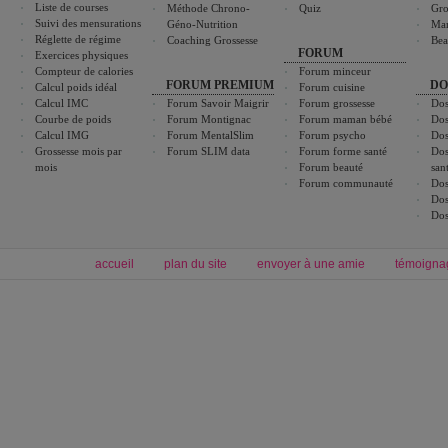
Liste de courses
Méthode Chrono-
Quiz
Gro
Suivi des mensurations
Géno-Nutrition
Ma
Réglette de régime
Coaching Grossesse
Bea
FORUM
Exercices physiques
Compteur de calories
Forum minceur
FORUM PREMIUM
DO
Calcul poids idéal
Forum cuisine
Calcul IMC
Forum Savoir Maigrir
Forum grossesse
Dos
Courbe de poids
Forum Montignac
Forum maman bébé
Dos
Calcul IMG
Forum MentalSlim
Forum psycho
Dos
Grossesse mois par
Forum SLIM data
Forum forme santé
Dos
mois
Forum beauté
san
Forum communauté
Dos
Dos
Dos
accueil
plan du site
envoyer à une amie
témoigna
Forum minceur
Forum cuisine
Commencer un régime
boissons, vins et cocktails
Alimentation équilibrée et nutrition
astuces et bons plans
Minceur
Recette cuisine
exercices physiques
recette facile
produits minceur
Recette poulet