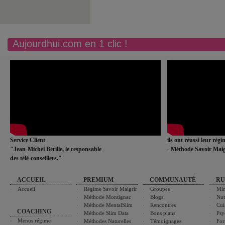
Aujourdhui.com en 1 clic !
Service Client
ils ont réussi leur rég
"Jean-Michel Berille, le responsable
- Méthode Savoir Maig
des télé-conseillers."
ACCUEIL
PREMIUM
COMMUNAUTÉ
RU
Accueil
Régime Savoir Maigrir
Groupes
Min
Méthode Montignac
Blogs
Nut
Méthode MentalSlim
Rencontres
Cui
COACHING
Méthode Slim Data
Bons plans
Psy
Menus régime
Méthodes Naturelles
Témoignages
For