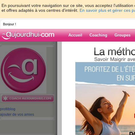
En poursuivant votre navigation sur ce site, vous acceptez l'utilisati
et offres adaptés à vos centres d'intérêt.
En savoir plus et gérer ces 
Bonjour !
Accueil
Coaching
Groupes
Accueil
>
espaces
>
equipe-aujourdhuico
quoi ?
Blog de equipe-
aujourdhuicom
aide blog
Aliment santé : ça 
profil
blog
publié le 02/05/2016 à 10:18
ajouter de vos amies
Bonjour,
Le brocoli, le curcuma, le thé vert, les poisso