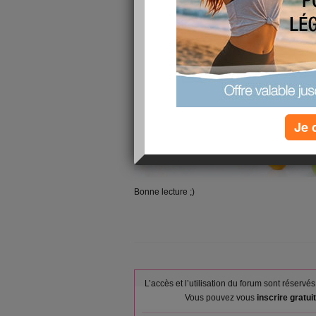
présentés comme des aliments santé. Mais un al
En quelles quantités doit-il être mangé pour êt
seul peut-il être qualifié de santé ? Réponse
.
Je 
Bonne lecture ;)
L’accès et l’utilisation du forum sont réser
Vous pouvez vous
inscrire gratu