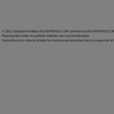
Tags
:
ventre plat
|
maigrir des fesses
|
abdominaux
|
régime américain
|
régime mayo
|
Découvrez aussi
:
exercices abdominaux
|
recette wok
|
ANXA Partenaires
:
Recette
de cuisine |
Recette cuisine
|
© 2011 copyright et éditeur AUJOURDHUI.COM / powered by AUJOURDHUI.CO
Reproduction totale ou partielle interdite sans accord préalable.
Aujourdhui.com collecte et traite les données personnelles dans le respect de la 