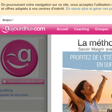
En poursuivant votre navigation sur ce site, vous acceptez l'utilisati
et offres adaptés à vos centres d'intérêt.
En savoir plus et gérer ces 
Bonjour !
Accueil
Coaching
Groupes
Accueil
>
espaces
>
equipe-aujourdhuico
Vacances du Petit AJ !
Blog de equipe-
aujourdhuicom
aide blog
Concours Photo :
profil
blog
du Petit AJ !
ajouter de vos amies
publié le 06/07/2012 à 09:40
Cet été, que diriez-vous de créer toutes ense