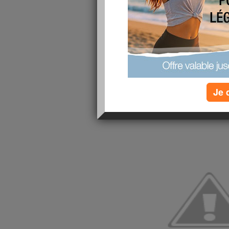
Petit AJ ?
Mais qui est le Petit AJ ??
C'est lui :
Partagez chaque jour une photo du Petit AJ dan
Je 
vacances !
Après
les cartes postales du Nain de Jardin d
Photo des Vacances du Petit AJ
!!!