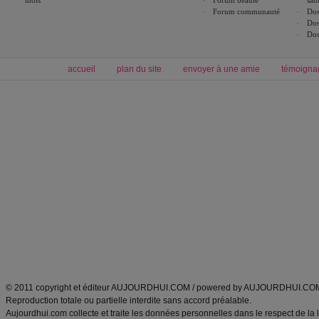
mois
Forum beauté
san
Forum communauté
Dos
Dos
Dos
accueil
plan du site
envoyer à une amie
témoigna
Forum minceur
Forum cuisine
Commencer un régime
boissons, vins et cocktails
Alimentation équilibrée et nutrition
astuces et bons plans
Minceur
Recette cuisine
exercices physiques
recette facile
produits minceur
Recette poulet
Tags
:
ventre plat
|
maigrir des fesses
|
abdominaux
|
régime américain
|
régime mayo
|
Découvrez aussi
:
exercices abdominaux
|
recette wok
|
ANXA Partenaires
:
Recette
de cuisine |
Recette cuisine
|
© 2011 copyright et éditeur AUJOURDHUI.COM / powered by AUJOURDHUI.CO
Reproduction totale ou partielle interdite sans accord préalable.
Aujourdhui.com collecte et traite les données personnelles dans le respect de la 