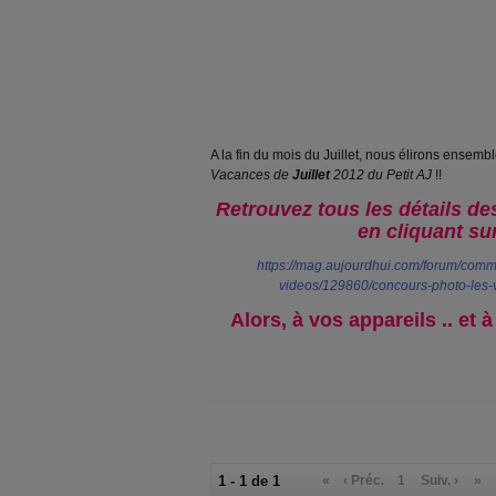
A la fin du mois du Juillet, nous élirons ensemb
Vacances de
Juillet
2012 du Petit AJ
!!
Retrouvez tous les détails de
en cliquant sur
https://mag.aujourdhui.com/forum/comm
videos/129860/concours-photo-les-v
Alors, à vos appareils .. et 
1 - 1 de 1
«
‹ Préc.
1
Suiv. ›
»