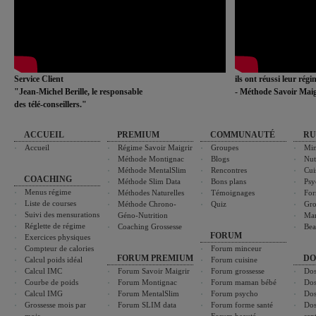
Service Client
ils ont réussi leur rég
"Jean-Michel Berille, le responsable
- Méthode Savoir Maig
des télé-conseillers."
ACCUEIL
PREMIUM
COMMUNAUTÉ
RU
Accueil
Régime Savoir Maigrir
Groupes
Min
Méthode Montignac
Blogs
Nut
Méthode MentalSlim
Rencontres
Cui
COACHING
Méthode Slim Data
Bons plans
Psy
Menus régime
Méthodes Naturelles
Témoignages
For
Liste de courses
Méthode Chrono-
Quiz
Gro
Suivi des mensurations
Géno-Nutrition
Ma
Réglette de régime
Coaching Grossesse
Bea
FORUM
Exercices physiques
Compteur de calories
Forum minceur
FORUM PREMIUM
DO
Calcul poids idéal
Forum cuisine
Calcul IMC
Forum Savoir Maigrir
Forum grossesse
Dos
Courbe de poids
Forum Montignac
Forum maman bébé
Dos
Calcul IMG
Forum MentalSlim
Forum psycho
Dos
Grossesse mois par
Forum SLIM data
Forum forme santé
Dos