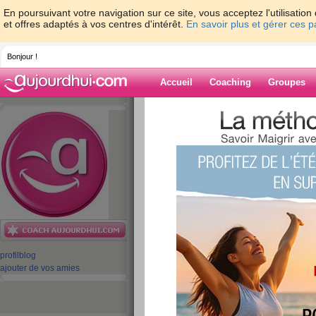
En poursuivant votre navigation sur ce site, vous acceptez l'utilisati
et offres adaptés à vos centres d'intérêt.
En savoir plus et gérer ces 
Bonjour !
Accueil
Coaching
Groupes
Accueil
>
espaces
>
equipe-aujourdhuico
Blog de equipe-
aujourdhuicom
aide blog
L'édito de la semai
publié le 09/07/2012 à 12:05
profil
blog
ajouter de vos amies