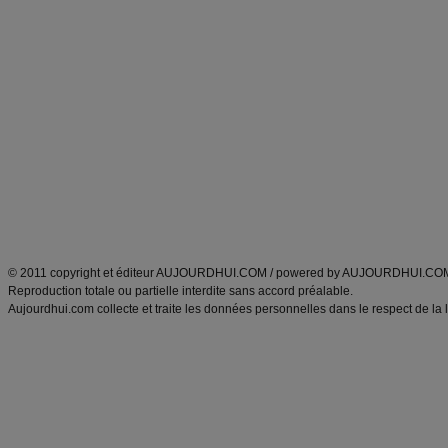
Forum minceur
Forum cuisine
Commencer un régime
boissons, vins et cocktails
Alimentation équilibrée et nutrition
astuces et bons plans
Minceur
Recette cuisine
exercices physiques
recette facile
produits minceur
Recette poulet
Tags
:
ventre plat
|
maigrir des fesses
|
abdominaux
|
régime américain
|
régime mayo
|
Découvrez aussi
:
exercices abdominaux
|
recette wok
|
ANXA Partenaires
:
Recette
de cuisine |
Recette cuisine
|
© 2011 copyright et éditeur AUJOURDHUI.COM / powered by AUJOURDHUI.CO
Reproduction totale ou partielle interdite sans accord préalable.
Aujourdhui.com collecte et traite les données personnelles dans le respect de la 