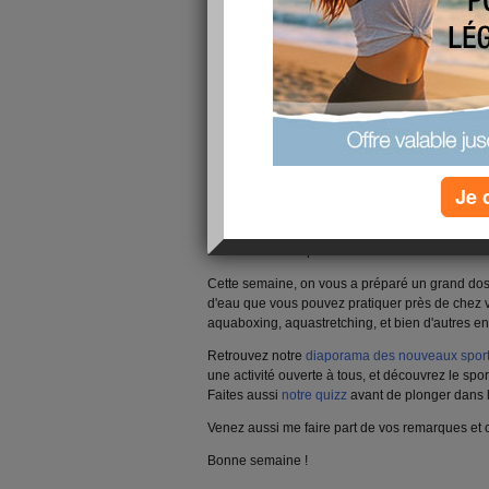
Bonjour à tous !
Je 
Il fait chaud, et vous n'avez qu'une envie : vous
tous (et même pour ceux qui ne partent pas en v
plus de piscines proposent des activités aquatiqu
les bienfaits du sport.
Cette semaine, on vous a préparé un grand doss
d'eau que vous pouvez pratiquer près de chez 
aquaboxing, aquastretching, et bien d'autres en
Retrouvez notre
diaporama des nouveaux sport
une activité ouverte à tous, et découvrez le spor
Faites aussi
notre quizz
avant de plonger dans l
Venez aussi me faire part de vos remarques et
Bonne semaine !