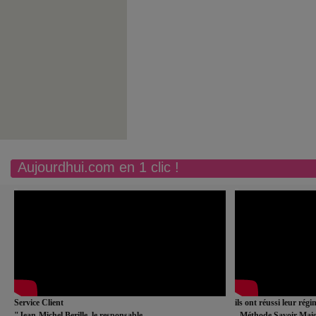
Aujourdhui.com en 1 clic !
Service Client
ils ont réussi leur rég
"Jean-Michel Berille, le responsable
- Méthode Savoir Maig