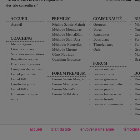
des télé-conseillers."
ACCUEIL
PREMIUM
COMMUNAUTÉ
RU
Accueil
Régime Savoir Maigrir
Groupes
Min
Méthode Montignac
Blogs
Nut
Méthode MentalSlim
Rencontres
Cui
COACHING
Méthode Slim Data
Bons plans
Psy
Menus régime
Méthodes Naturelles
Témoignages
For
Liste de courses
Méthode Chrono-
Quiz
Gro
Suivi des mensurations
Géno-Nutrition
Ma
Réglette de régime
Coaching Grossesse
Bea
FORUM
Exercices physiques
Compteur de calories
Forum minceur
FORUM PREMIUM
DO
Calcul poids idéal
Forum cuisine
Calcul IMC
Forum Savoir Maigrir
Forum grossesse
Dos
Courbe de poids
Forum Montignac
Forum maman bébé
Dos
Calcul IMG
Forum MentalSlim
Forum psycho
Dos
Grossesse mois par
Forum SLIM data
Forum forme santé
Dos
mois
Forum beauté
san
Forum communauté
Dos
Dos
Dos
accueil
plan du site
envoyer à une amie
témoigna