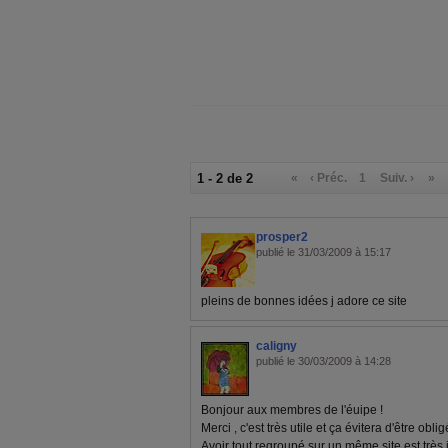
1 - 2 de 2
«
‹ Préc.
1
Suiv. ›
»
prosper2
publié le 31/03/2009 à 15:17
pleins de bonnes idées j adore ce site
caligny
publié le 30/03/2009 à 14:28
Bonjour aux membres de l'éuipe !
Merci , c'est très utile et ça évitera d'être oblig
Avoir tout regroupé sur un même site est très i