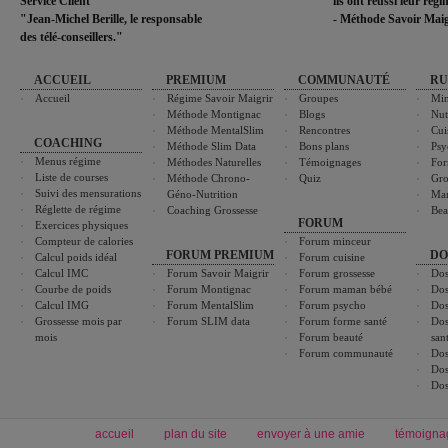
Service Client
ils ont réussi leur rég
"Jean-Michel Berille, le responsable
- Méthode Savoir Maig
des télé-conseillers."
ACCUEIL
PREMIUM
COMMUNAUTÉ
RU
Accueil
Régime Savoir Maigrir
Groupes
Min
Méthode Montignac
Blogs
Nut
Méthode MentalSlim
Rencontres
Cui
COACHING
Méthode Slim Data
Bons plans
Psy
Menus régime
Méthodes Naturelles
Témoignages
For
Liste de courses
Méthode Chrono-
Quiz
Gro
Suivi des mensurations
Géno-Nutrition
Ma
Réglette de régime
Coaching Grossesse
Bea
FORUM
Exercices physiques
Compteur de calories
Forum minceur
FORUM PREMIUM
DO
Calcul poids idéal
Forum cuisine
Calcul IMC
Forum Savoir Maigrir
Forum grossesse
Dos
Courbe de poids
Forum Montignac
Forum maman bébé
Dos
Calcul IMG
Forum MentalSlim
Forum psycho
Dos
Grossesse mois par
Forum SLIM data
Forum forme santé
Dos
mois
Forum beauté
san
Forum communauté
Dos
Dos
Dos
accueil
plan du site
envoyer à une amie
témoigna