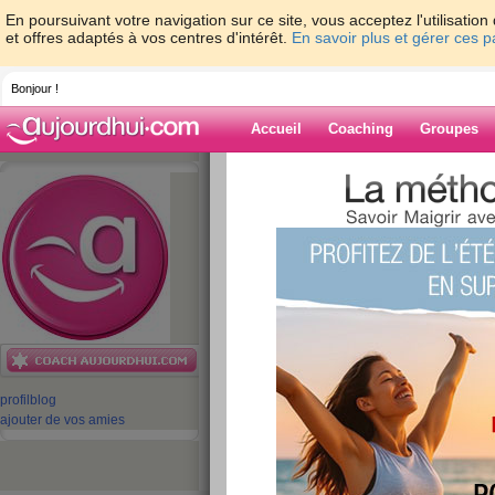
En poursuivant votre navigation sur ce site, vous acceptez l'utilisati
et offres adaptés à vos centres d'intérêt.
En savoir plus et gérer ces 
Bonjour !
Accueil
Coaching
Groupes
Accueil
>
espaces
>
equipe-aujourdhuico
pathologies sur Aujourdhui.com
Blog de equipe-
aujourdhuicom
aide blog
Découvrez le guid
profil
blog
pathologies sur A
ajouter de vos amies
publié le 30/03/2009 à 11:47