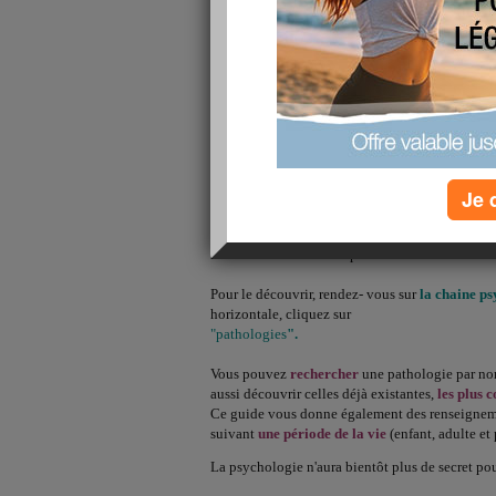
le guide des patholo
Depuis quelques jours,
sur Aujourdhui.com.
Je 
Cet annuaire va vous aider à
mieux comprend
provoque.
Les pathologies sont en effet des str
les troubles en sont l'expression.
Pour le découvrir, rendez- vous sur
la chaine p
horizontale, cliquez sur
"pathologies
".
Vous pouvez
rechercher
une pathologie par no
aussi découvrir celles déjà existantes,
les plus 
Ce guide vous donne également des renseigneme
suivant
une période de la vie
(enfant, adulte et
La psychologie n'aura bientôt plus de secret po