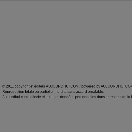
Forum minceur
Forum cuisine
Commencer un régime
boissons, vins et cocktails
Alimentation équilibrée et nutrition
astuces et bons plans
Minceur
Recette cuisine
exercices physiques
recette facile
produits minceur
Recette poulet
Tags
:
ventre plat
|
maigrir des fesses
|
abdominaux
|
régime américain
|
régime mayo
|
Découvrez aussi
:
exercices abdominaux
|
recette wok
|
ANXA Partenaires
:
Recette
de cuisine |
Recette cuisine
|
© 2011 copyright et éditeur AUJOURDHUI.COM / powered by AUJOURDHUI.CO
Reproduction totale ou partielle interdite sans accord préalable.
Aujourdhui.com collecte et traite les données personnelles dans le respect de la 