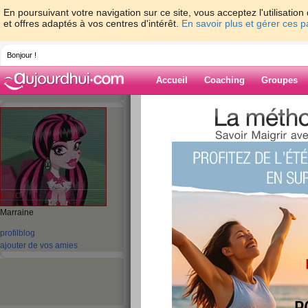
En poursuivant votre navigation sur ce site, vous acceptez l'utilisati
et offres adaptés à vos centres d'intérêt.
En savoir plus et gérer ces 
Bonjour !
Accueil
Coaching
Groupes
Accueil
>
espaces
>
emmasara
Blog de emmas
aide blog
1 - 10 de 73
«
‹ Préc.
1
2
3
4
5
Marraine
profil
blog
Quizz: Les 10 secr
ajouter de vos amies
un petit-déjeuner é
publié le 11/06/2012 à 10:16