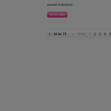
samedi et dimanch
lire la suite
1 - 10 de 73
«
‹ Préc.
1
2
3
4
5