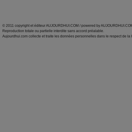
Découvrez aussi
:
exercices abdominaux
|
recette wok
|
ANXA Partenaires
:
Recette
de cuisine |
Recette cuisine
|
© 2011 copyright et éditeur AUJOURDHUI.COM / powered by AUJOURDHUI.CO
Reproduction totale ou partielle interdite sans accord préalable.
Aujourdhui.com collecte et traite les données personnelles dans le respect de la 