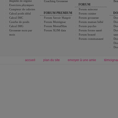
Réglette de régime
Coaching Grossesse
Bea
FORUM
Exercices physiques
Compteur de calories
Forum minceur
FORUM PREMIUM
DO
Calcul poids idéal
Forum cuisine
Calcul IMC
Forum Savoir Maigrir
Forum grossesse
Dos
Courbe de poids
Forum Montignac
Forum maman bébé
Dos
Calcul IMG
Forum MentalSlim
Forum psycho
Dos
Grossesse mois par
Forum SLIM data
Forum forme santé
Dos
mois
Forum beauté
san
Forum communauté
Dos
Dos
Dos
accueil
plan du site
envoyer à une amie
témoigna
Forum minceur
Forum cuisine
Commencer un régime
boissons, vins et cocktails
Alimentation équilibrée et nutrition
astuces et bons plans
Minceur
Recette cuisine
exercices physiques
recette facile
produits minceur
Recette poulet
Tags
:
ventre plat
|
maigrir des fesses
|
abdominaux
|
régime américain
|
régime mayo
|