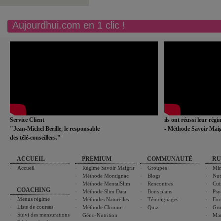
Aujourdhui.com en 1 clic !
Service Client
ils ont réussi leur rég
"Jean-Michel Berille, le responsable
- Méthode Savoir Maig
des télé-conseillers."
ACCUEIL
PREMIUM
COMMUNAUTÉ
RU
Accueil
Régime Savoir Maigrir
Groupes
Min
Méthode Montignac
Blogs
Nut
Méthode MentalSlim
Rencontres
Cui
COACHING
Méthode Slim Data
Bons plans
Psy
Menus régime
Méthodes Naturelles
Témoignages
For
Liste de courses
Méthode Chrono-
Quiz
Gro
Suivi des mensurations
Géno-Nutrition
Ma