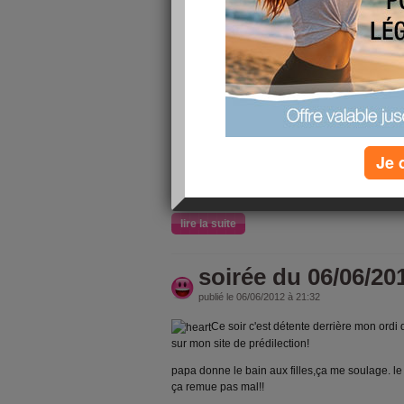
8/10
j'ai fait
au
Les 10 sec
réussir un 
déjeuner é
Je 
lire la suite
soirée du 06/06/20
publié le 06/06/2012 à 21:32
Ce soir c'est détente derrière mon ordi 
sur mon site de prédilection!
papa donne le bain aux filles,ça me soulage. le
ça remue pas mal!!