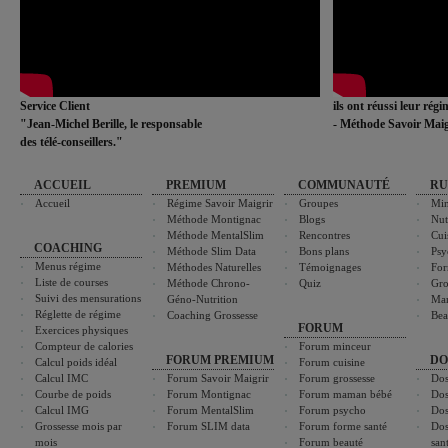
Service Client
ils ont réussi leur rég
"Jean-Michel Berille, le responsable
- Méthode Savoir Maig
des télé-conseillers."
ACCUEIL
PREMIUM
COMMUNAUTÉ
RU
Accueil
Régime Savoir Maigrir
Groupes
Min
Méthode Montignac
Blogs
Nut
Méthode MentalSlim
Rencontres
Cui
COACHING
Méthode Slim Data
Bons plans
Psy
Menus régime
Méthodes Naturelles
Témoignages
For
Liste de courses
Méthode Chrono-
Quiz
Gro
Suivi des mensurations
Géno-Nutrition
Ma
Réglette de régime
Coaching Grossesse
Bea
FORUM
Exercices physiques
Compteur de calories
Forum minceur
FORUM PREMIUM
DO
Calcul poids idéal
Forum cuisine
Calcul IMC
Forum Savoir Maigrir
Forum grossesse
Dos
Courbe de poids
Forum Montignac
Forum maman bébé
Dos
Calcul IMG
Forum MentalSlim
Forum psycho
Dos
Grossesse mois par
Forum SLIM data
Forum forme santé
Dos
mois
Forum beauté
san