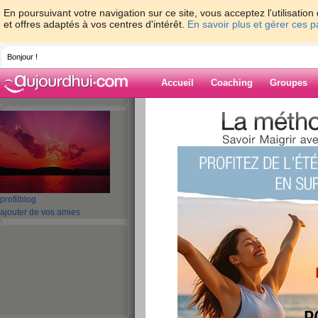
En poursuivant votre navigation sur ce site, vous acceptez l'utilisati
et offres adaptés à vos centres d'intérêt.
En savoir plus et gérer ces 
Bonjour !
Accueil
Coaching
Groupes
Accueil
>
espaces
>
emmanuelle85250
> 
Blog de emman
aide blog
Bonjour !!!!!!!!!!
profil
blog
ajouter de vos amies
publié le 16/07/2012 à 18:13
Bonjour tout le monde!
A J1 chez aujourdhui.com, mais déjà une semai
attention et déjà moins 2 kgs!
Et là c'est parti pour faire les courses des me