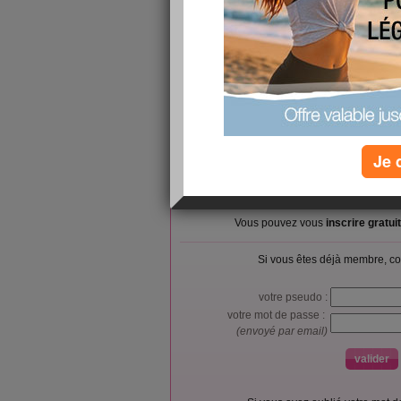
me paraissent pas trop mal!
Et pour commencer aller dans le bourg a pied po
Ca fera mon exercice de la journée! ^^
Et vous que pensez-vous des repas?
Je 
L’accès et l’utilisation du forum sont réser
Vous pouvez vous
inscrire gratu
Si vous êtes déjà membre, co
votre pseudo :
votre mot de passe :
(envoyé par email)