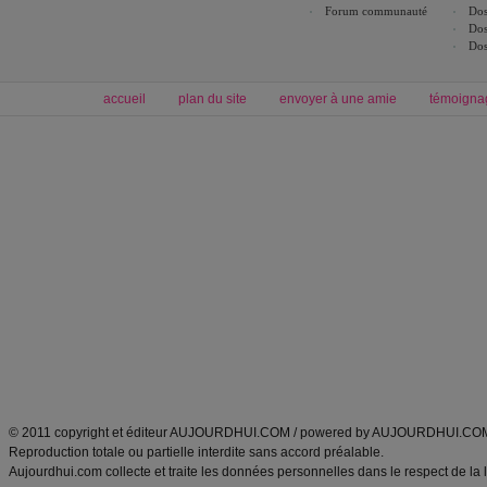
Forum communauté
Dos
Dos
Dos
accueil
plan du site
envoyer à une amie
témoigna
Forum minceur
Forum cuisine
Commencer un régime
boissons, vins et cocktails
Alimentation équilibrée et nutrition
astuces et bons plans
Minceur
Recette cuisine
exercices physiques
recette facile
produits minceur
Recette poulet
Tags
:
ventre plat
|
maigrir des fesses
|
abdominaux
|
régime américain
|
régime mayo
|
Découvrez aussi
:
exercices abdominaux
|
recette wok
|
ANXA Partenaires
:
Recette
de cuisine |
Recette cuisine
|
© 2011 copyright et éditeur AUJOURDHUI.COM / powered by AUJOURDHUI.CO
Reproduction totale ou partielle interdite sans accord préalable.
Aujourdhui.com collecte et traite les données personnelles dans le respect de la 