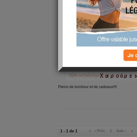
Je 
Pleins de bonheur et de cadeaux!!!!
1 - 1 de 1
«
‹ Préc.
1
Suiv. ›
»