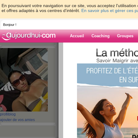
En poursuivant votre navigation sur ce site, vous acceptez l'utilisati
et offres adaptés à vos centres d'intérêt.
En savoir plus et gérer ces 
Bonjour !
Accueil
Coaching
Groupes
Accueil
>
espaces
>
emma44860
> BON 
DOMINIQUERIVRON!!!!!
Blog de emma4
aide blog
BON ANNIVERSAI
DOMINIQUERIVRON
publié le 24/09/2011 à 10:30
profil
blog
ajouter de vos amies