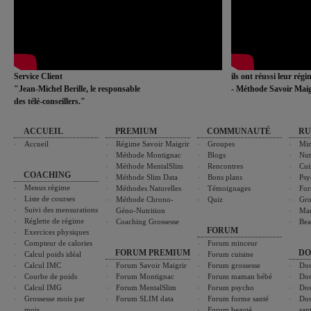
Service Client
ils ont réussi leur rég
"Jean-Michel Berille, le responsable
- Méthode Savoir Maig
des télé-conseillers."
ACCUEIL
PREMIUM
COMMUNAUTÉ
RU
Accueil
Régime Savoir Maigrir
Groupes
Min
Méthode Montignac
Blogs
Nut
Méthode MentalSlim
Rencontres
Cui
COACHING
Méthode Slim Data
Bons plans
Psy
Menus régime
Méthodes Naturelles
Témoignages
For
Liste de courses
Méthode Chrono-
Quiz
Gro
Suivi des mensurations
Géno-Nutrition
Ma
Réglette de régime
Coaching Grossesse
Bea
FORUM
Exercices physiques
Compteur de calories
Forum minceur
FORUM PREMIUM
DO
Calcul poids idéal
Forum cuisine
Calcul IMC
Forum Savoir Maigrir
Forum grossesse
Dos
Courbe de poids
Forum Montignac
Forum maman bébé
Dos
Calcul IMG
Forum MentalSlim
Forum psycho
Dos
Grossesse mois par
Forum SLIM data
Forum forme santé
Dos
mois
Forum beauté
san