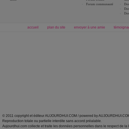
Forum communauté
Dos
Dos
Dos
accueil
plan du site
envoyer à une amie
témoigna
Forum minceur
Forum cuisine
Commencer un régime
boissons, vins et cocktails
Alimentation équilibrée et nutrition
astuces et bons plans
Minceur
Recette cuisine
exercices physiques
recette facile
produits minceur
Recette poulet
Tags
:
ventre plat
|
maigrir des fesses
|
abdominaux
|
régime américain
|
régime mayo
|
Découvrez aussi
:
exercices abdominaux
|
recette wok
|
ANXA Partenaires
:
Recette
de cuisine |
Recette cuisine
|
© 2011 copyright et éditeur AUJOURDHUI.COM / powered by AUJOURDHUI.CO
Reproduction totale ou partielle interdite sans accord préalable.
Aujourdhui.com collecte et traite les données personnelles dans le respect de la 