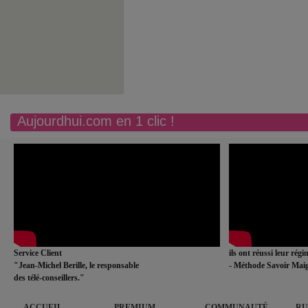
Aujourdhui.com en 1 clic !
Service Client
ils ont réussi leur rég
"Jean-Michel Berille, le responsable
- Méthode Savoir Maig
des télé-conseillers."
ACCUEIL
PREMIUM
COMMUNAUTÉ
RU