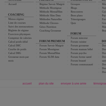
Accueil
Régime Savoir Maigrir
Groupes
Min
Méthode Montignac
Blogs
Nut
Méthode MentalSlim
Rencontres
Cui
COACHING
Méthode Slim Data
Bons plans
Psy
Menus régime
Méthodes Naturelles
Témoignages
For
Liste de courses
Méthode Chrono-
Quiz
Gro
Suivi des mensurations
Géno-Nutrition
Ma
Réglette de régime
Coaching Grossesse
Bea
FORUM
Exercices physiques
Compteur de calories
Forum minceur
FORUM PREMIUM
DO
Calcul poids idéal
Forum cuisine
Calcul IMC
Forum Savoir Maigrir
Forum grossesse
Dos
Courbe de poids
Forum Montignac
Forum maman bébé
Dos
Calcul IMG
Forum MentalSlim
Forum psycho
Dos
Grossesse mois par
Forum SLIM data
Forum forme santé
Dos
mois
Forum beauté
san
Forum communauté
Dos
Dos
Dos
accueil
plan du site
envoyer à une amie
témoigna
Forum minceur
Forum cuisine
Commencer un régime
boissons, vins et cocktails
Alimentation équilibrée et nutrition
astuces et bons plans