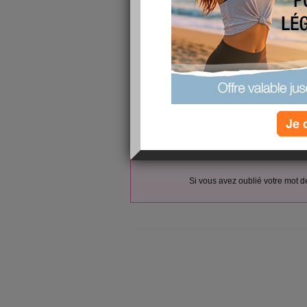
L’accès et l’utilisation du forum sont réser
Vous pouvez vous
inscrire gratu
Si vous êtes déjà membre, co
votre pseudo :
votre mot de passe :
Je 
(envoyé par email)
Si vous avez oublié votre mot 