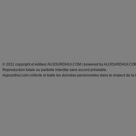
Minceur
Recette cuisine
exercices physiques
recette facile
produits minceur
Recette poulet
Tags
:
ventre plat
|
maigrir des fesses
|
abdominaux
|
régime américain
|
régime mayo
|
Découvrez aussi
:
exercices abdominaux
|
recette wok
|
ANXA Partenaires
:
Recette
de cuisine |
Recette cuisine
|
© 2011 copyright et éditeur AUJOURDHUI.COM / powered by AUJOURDHUI.CO
Reproduction totale ou partielle interdite sans accord préalable.
Aujourdhui.com collecte et traite les données personnelles dans le respect de la 