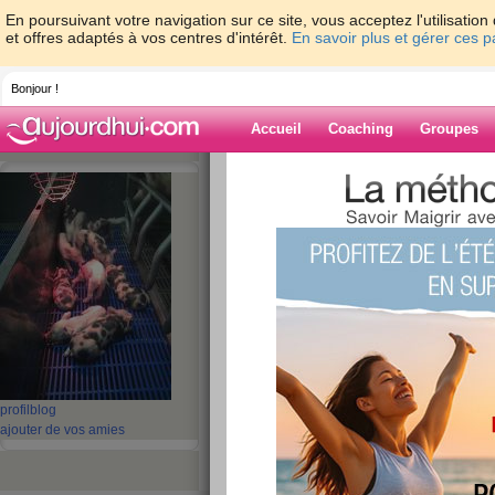
En poursuivant votre navigation sur ce site, vous acceptez l'utilisati
et offres adaptés à vos centres d'intérêt.
En savoir plus et gérer ces 
Bonjour !
Accueil
Coaching
Groupes
Accueil
>
espaces
>
dudule97300
> le d
Blog de dudule
aide blog
le début
publié le 24/05/2013 à 15:13
voila je commence lundi donc à suivre !
profil
blog
ajouter de vos amies