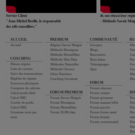
Service Client
ils ont réussi leur rég
"Jean-Michel Berille, le responsable
- Méthode Savoir Maig
des télé-conseillers."
ACCUEIL
PREMIUM
COMMUNAUTÉ
RU
Accueil
Régime Savoir Maigrir
Groupes
Min
Méthode Montignac
Blogs
Nut
Méthode MentalSlim
Rencontres
Cui
COACHING
Méthode Slim Data
Bons plans
Psy
Menus régime
Méthodes Naturelles
Témoignages
For
Liste de courses
Méthode Chrono-
Quiz
Gro
Suivi des mensurations
Géno-Nutrition
Ma
Réglette de régime
Coaching Grossesse
Bea
FORUM
Exercices physiques
Compteur de calories
Forum minceur
FORUM PREMIUM
DO
Calcul poids idéal
Forum cuisine
Calcul IMC
Forum Savoir Maigrir
Forum grossesse
Dos
Courbe de poids
Forum Montignac
Forum maman bébé
Dos
Calcul IMG
Forum MentalSlim
Forum psycho
Dos
Grossesse mois par
Forum SLIM data
Forum forme santé
Dos
mois
Forum beauté
san
Forum communauté
Dos
Dos
Dos