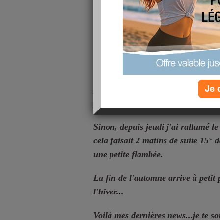
très occupée...
Je n'ai pas souhaité mon anniversa
soucis, mais rien de grave !
J'ai repris la broderie aux points d
représente un lutin fille, le table
Je 
petites nièces, je verrai quand il se
photo une fois terminé.
Sinon, depuis jeudi j'ai rallumé le
cela faisait 2 matins de suite 15° da
une petite flambée.
La fin de l'automne arrive à petit 
l'hiver...
Voilà mes dernières news...je te 