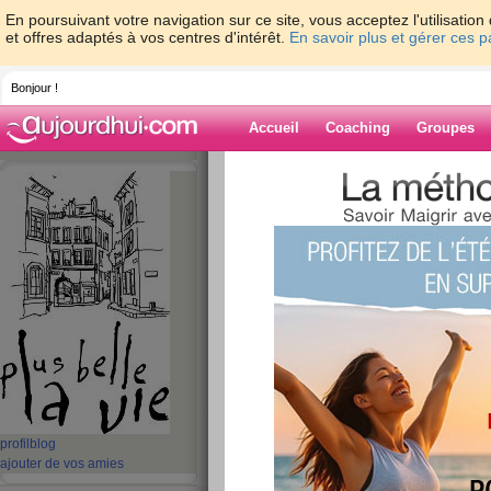
En poursuivant votre navigation sur ce site, vous acceptez l'utilisati
et offres adaptés à vos centres d'intérêt.
En savoir plus et gérer ces 
Bonjour !
Accueil
Coaching
Groupes
Accueil
>
espaces
>
dudul
> novembre...
Blog de dudul
aide blog
novembre...
publié le 08/11/2014 à 11:36
Bonjour mon amie,
profil
blog
Je ne suis pas venue sur le site du
ajouter de vos amies