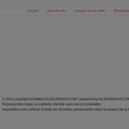
accueil
plan du site
envoyer à une amie
témoigna
Forum minceur
Forum cuisine
Commencer un régime
boissons, vins et cocktails
Alimentation équilibrée et nutrition
astuces et bons plans
Minceur
Recette cuisine
exercices physiques
recette facile
produits minceur
Recette poulet
Tags
:
ventre plat
|
maigrir des fesses
|
abdominaux
|
régime américain
|
régime mayo
|
Découvrez aussi
:
exercices abdominaux
|
recette wok
|
ANXA Partenaires
:
Recette
de cuisine |
Recette cuisine
|
© 2011 copyright et éditeur AUJOURDHUI.COM / powered by AUJOURDHUI.CO
Reproduction totale ou partielle interdite sans accord préalable.
Aujourdhui.com collecte et traite les données personnelles dans le respect de la 