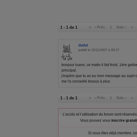
1 - 1 de 1
«
‹ Préc.
1
Suiv. ›
»
dudul
publié le 15/11/2007 à 09:37
bonjour loane, ce matin il fait froid, 1ère gelée 
principal.
j'espère que tu as eu mon message au sujet 
me l'a conseillé bisous à plus
1 - 1 de 1
«
‹ Préc.
1
Suiv. ›
»
L’accès et l’utilisation du forum sont réser
Vous pouvez vous
inscrire gratu
Si vous êtes déjà membre, co