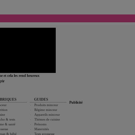
ime et cela les rend heureux
rir
BRIQUES
GUIDES
Publicité
ceur
Produits minceur
rition
Régime minceur
sine
Appareils minceur
cho & tests
Thèmes de cuisine
me & santé
Prénoms
ssesse
Maternités
man & bébé
Tests grossesse