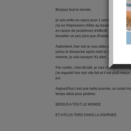
Bonjour tout le monde,
je suis enfin en repos pour 1 semaine,
j'ai eu l'impression d'être au travail pendant 15 j
en raison de problèmes d'effectif, maladie, récu
travailler un peu plus que d'habitude, enfin c'es
Autrement, hier soir je suis allée danser comme d
prévu le dimanche après midi le 2 décembre d
mienne, je vais essayer d'y aller...
Par contre, c'est décidé, je vais changer de p
j'ai regardé hier soir vite fait et il me plaît mieux
jus.
Aujourd'hui c'est une belle journée, un soleil m
temps idéal pour jardiner.
BISOUS A TOUT LE MONDE
ET A PLUS TARD DANS LA JOURNEE