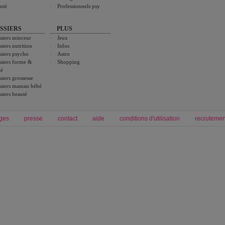
uté
Professionnels psy
SSIERS
PLUS
siers minceur
Jeux
siers nutrition
Infos
siers psycho
Astro
siers forme &
Shopping
té
siers grossesse
siers maman bébé
siers beauté
ges
presse
contact
aide
conditions d'utilisation
recrutemen
Forum grossesse et bébé
Forum psychologie
envie de bébé et de devenir maman
développement personnel et spiritua
accouchement et naissance de bébé
couple et sexualité
Grossesse et femme enceinte
Psychologie
symptome grossesse
intelligence et test de qi
calendrier de grossesse
test qi