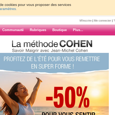
on de cookies pour vous proposer des services
paramètres.
M'inscrire
|
Me connecter
|
?
Communauté
Rubriques
Boutique
Plus...
 EST MO COU COU C EST MOI
MO COU COU C
ARCHIVES