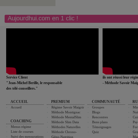
Aujourdhui.com en 1 clic !
Service Client
ils ont réussi leur rég
"Jean-Michel Berille, le responsable
- Méthode Savoir Maig
des télé-conseillers."
ACCUEIL
PREMIUM
COMMUNAUTÉ
RU
Accueil
Régime Savoir Maigrir
Groupes
Min
Méthode Montignac
Blogs
Nut
Méthode MentalSlim
Rencontres
Cui
COACHING
Méthode Slim Data
Bons plans
Psy
Menus régime
Méthodes Naturelles
Témoignages
For
Liste de courses
Méthode Chrono-
Quiz
Gro
Suivi des mensurations
Géno-Nutrition
Ma