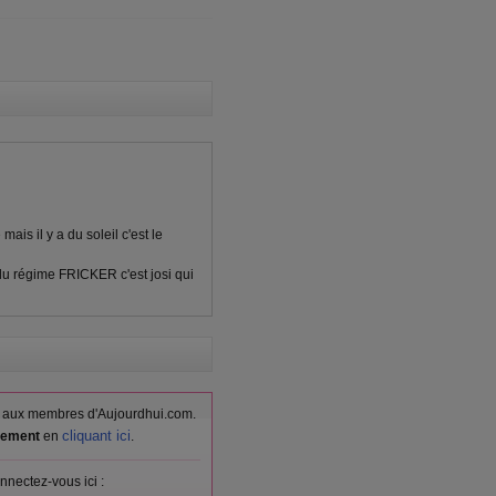
mais il y a du soleil c'est le
du régime FRICKER c'est josi qui
vés aux membres d'Aujourdhui.com.
cliquant ici
itement
en
.
nnectez-vous ici :