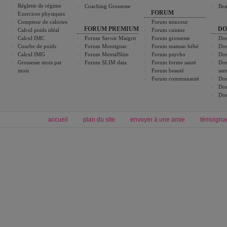
Réglette de régime
Coaching Grossesse
Bea
FORUM
Exercices physiques
Compteur de calories
Forum minceur
FORUM PREMIUM
DO
Calcul poids idéal
Forum cuisine
Calcul IMC
Forum Savoir Maigrir
Forum grossesse
Dos
Courbe de poids
Forum Montignac
Forum maman bébé
Dos
Calcul IMG
Forum MentalSlim
Forum psycho
Dos
Grossesse mois par
Forum SLIM data
Forum forme santé
Dos
mois
Forum beauté
san
Forum communauté
Dos
Dos
Dos
accueil
plan du site
envoyer à une amie
témoigna
Forum minceur
Forum cuisine
Commencer un régime
boissons, vins et cocktails
Alimentation équilibrée et nutrition
astuces et bons plans
Minceur
Recette cuisine
exercices physiques
recette facile
produits minceur
Recette poulet