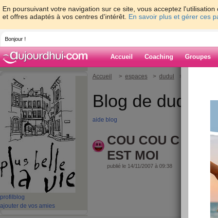
En poursuivant votre navigation sur ce site, vous acceptez l'utilisati
et offres adaptés à vos centres d'intérêt.
En savoir plus et gérer ces 
Bonjour !
Accueil
Coaching
Groupes
Accueil
>
espaces
>
dudul
> COU COU C
Blog de dudul
aide blog
COU COU C EST 
EST MOI
publié le 14/11/2007 à 09:38
profil
blog
ajouter de vos amies