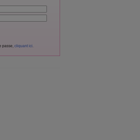
de passe,
cliquant ici
.