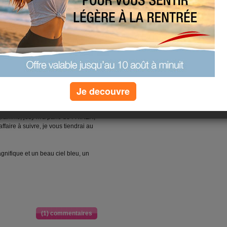
ours...
pérations, je me suis retrouvée à
t terminé pour 8 jours.
'hab, c'était super,il y a un bal de
Je decouvre
ans une autre commune que la
rogramme, josy m'a parlé de FRIKER,
 affaire à suivre, je vous tiendrai au
agnifique et un beau ciel bleu, un
(1) commentaires