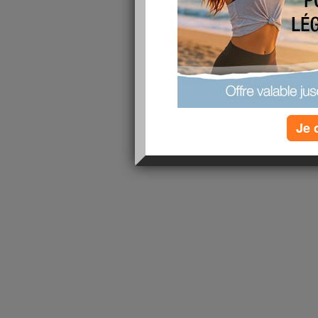
lire la suite
1 - 1 de 1
«
‹ Préc.
1
Suiv. ›
»
Je 