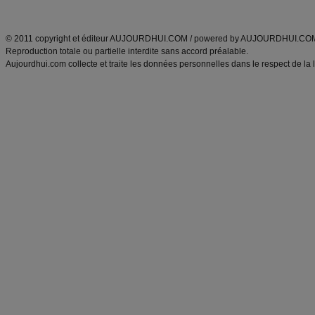
ANXA Partenaires
:
Recette
de cuisine |
Recette cuisine
|
© 2011 copyright et éditeur AUJOURDHUI.COM / powered by AUJOURDHUI.CO
Reproduction totale ou partielle interdite sans accord préalable.
Aujourdhui.com collecte et traite les données personnelles dans le respect de la 