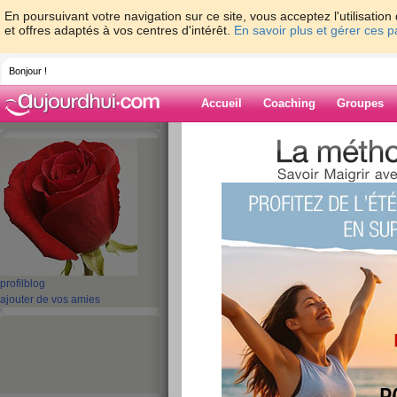
En poursuivant votre navigation sur ce site, vous acceptez l'utilisati
et offres adaptés à vos centres d'intérêt.
En savoir plus et gérer ces 
Bonjour !
Accueil
Coaching
Groupes
Accueil
>
espaces
>
dudaoumar
Blog de dudao
aide blog
1 - 1 de 1
«
‹ Préc.
1
Suiv. ›
»
profil
blog
ajouter de vos amies
Je m’appelle nach
publié le 10/11/2009 à 17:06
Je m’appelle nacha et je souhaite perdre 5kilos 
veux une silhouette de reve j m plait comme je 
par rapports a mes formes c est a dire le mainti