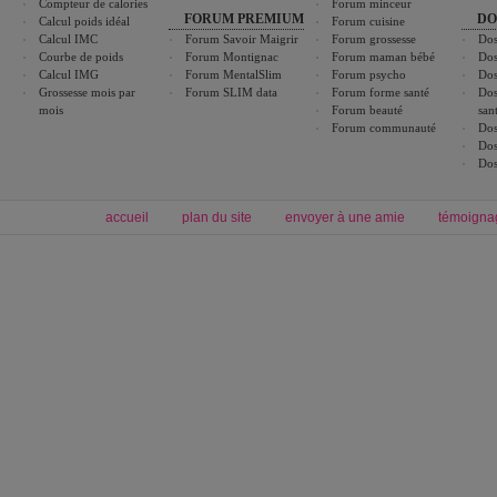
Compteur de calories
Forum minceur
FORUM PREMIUM
DO
Calcul poids idéal
Forum cuisine
Calcul IMC
Forum Savoir Maigrir
Forum grossesse
Dos
Courbe de poids
Forum Montignac
Forum maman bébé
Dos
Calcul IMG
Forum MentalSlim
Forum psycho
Dos
Grossesse mois par
Forum SLIM data
Forum forme santé
Dos
mois
Forum beauté
san
Forum communauté
Dos
Dos
Dos
accueil
plan du site
envoyer à une amie
témoigna
Forum minceur
Forum cuisine
Commencer un régime
boissons, vins et cocktails
Alimentation équilibrée et nutrition
astuces et bons plans
Minceur
Recette cuisine
exercices physiques
recette facile
produits minceur
Recette poulet
Tags
:
ventre plat
|
maigrir des fesses
|
abdominaux
|
régime américain
|
régime mayo
|
Découvrez aussi
:
exercices abdominaux
|
recette wok
|