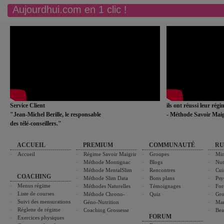
Aujourdhui.com en 1 clic !
Service Client
ils ont réussi leur rég
"Jean-Michel Berille, le responsable
- Méthode Savoir Maig
des télé-conseillers."
ACCUEIL
PREMIUM
COMMUNAUTÉ
RU
Accueil
Régime Savoir Maigrir
Groupes
Min
Méthode Montignac
Blogs
Nut
Méthode MentalSlim
Rencontres
Cui
COACHING
Méthode Slim Data
Bons plans
Psy
Menus régime
Méthodes Naturelles
Témoignages
For
Liste de courses
Méthode Chrono-
Quiz
Gro
Suivi des mensurations
Géno-Nutrition
Ma
Réglette de régime
Coaching Grossesse
Bea
FORUM
Exercices physiques