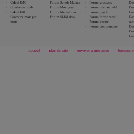
Calcul IMC
Forum Savoir Maigrir
Forum grossesse
Dos
Courbe de poids
Forum Montignac
Forum maman bébé
Dos
Calcul IMG
Forum MentalSlim
Forum psycho
Dos
Grossesse mois par
Forum SLIM data
Forum forme santé
Dos
mois
Forum beauté
san
Forum communauté
Dos
Dos
Dos
accueil
plan du site
envoyer à une amie
témoigna
Forum minceur
Forum cuisine
Commencer un régime
boissons, vins et cocktails
Alimentation équilibrée et nutrition
astuces et bons plans
Minceur
Recette cuisine
exercices physiques
recette facile
produits minceur
Recette poulet
Tags
:
ventre plat
|
maigrir des fesses
|
abdominaux
|
régime américain
|
régime mayo
|
Découvrez aussi
:
exercices abdominaux
|
recette wok
|
ANXA Partenaires
:
Recette
de cuisine |
Recette cuisine
|