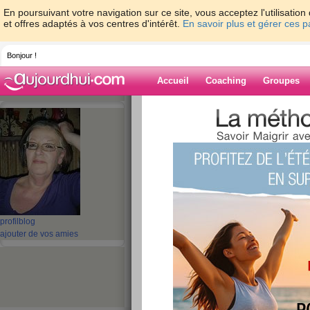
En poursuivant votre navigation sur ce site, vous acceptez l'utilisati
et offres adaptés à vos centres d'intérêt.
En savoir plus et gérer ces 
Bonjour !
Accueil
Coaching
Groupes
Accueil
>
espaces
>
duchesse55
> Amiti
Blog de duches
aide blog
Amitie
publié le 17/06/2009 à 23:41
profil
blog
ajouter de vos amies