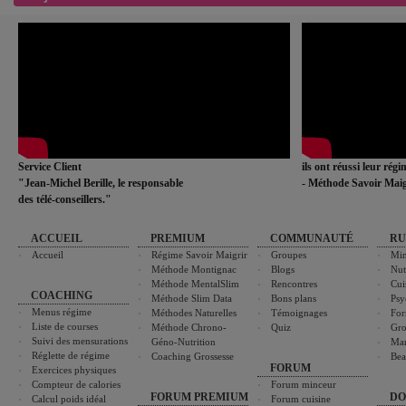
Service Client
ils ont réussi leur rég
"Jean-Michel Berille, le responsable
- Méthode Savoir Maig
des télé-conseillers."
ACCUEIL
PREMIUM
COMMUNAUTÉ
RU
Accueil
Régime Savoir Maigrir
Groupes
Min
Méthode Montignac
Blogs
Nut
Méthode MentalSlim
Rencontres
Cui
COACHING
Méthode Slim Data
Bons plans
Psy
Menus régime
Méthodes Naturelles
Témoignages
For
Liste de courses
Méthode Chrono-
Quiz
Gro
Suivi des mensurations
Géno-Nutrition
Ma
Réglette de régime
Coaching Grossesse
Bea
FORUM
Exercices physiques
Compteur de calories
Forum minceur
FORUM PREMIUM
DO
Calcul poids idéal
Forum cuisine