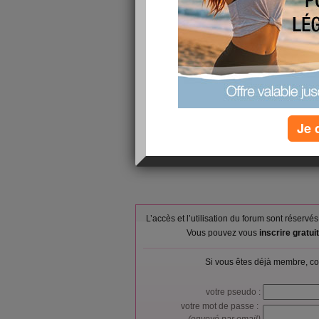
Cette clé est celle de l'Amitié Elle doit faire 
Je 
lien de l'Amitié entre nous.....
L’accès et l’utilisation du forum sont réser
Vous pouvez vous
inscrire gratu
Si vous êtes déjà membre, co
votre pseudo :
votre mot de passe :